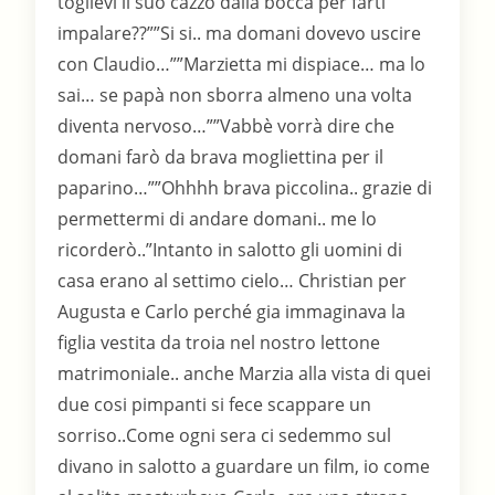
toglievi il suo cazzo dalla bocca per farti
impalare??””Si si.. ma domani dovevo uscire
con Claudio…””Marzietta mi dispiace… ma lo
sai… se papà non sborra almeno una volta
diventa nervoso…””Vabbè vorrà dire che
domani farò da brava mogliettina per il
paparino…””Ohhhh brava piccolina.. grazie di
permettermi di andare domani.. me lo
ricorderò..”Intanto in salotto gli uomini di
casa erano al settimo cielo… Christian per
Augusta e Carlo perché gia immaginava la
figlia vestita da troia nel nostro lettone
matrimoniale.. anche Marzia alla vista di quei
due cosi pimpanti si fece scappare un
sorriso..Come ogni sera ci sedemmo sul
divano in salotto a guardare un film, io come