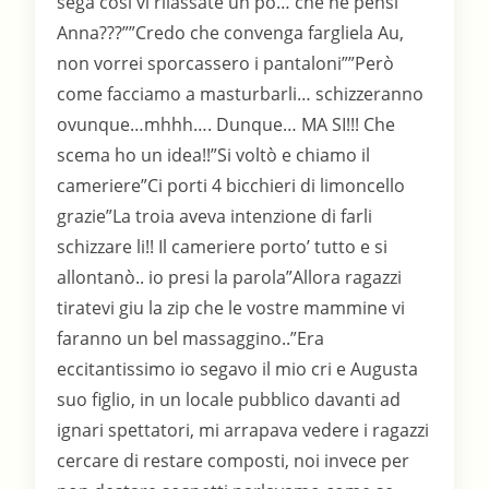
sega cosi vi rilassate un po… che ne pensi
Anna???””Credo che convenga fargliela Au,
non vorrei sporcassero i pantaloni””Però
come facciamo a masturbarli… schizzeranno
ovunque…mhhh…. Dunque… MA SI!!! Che
scema ho un idea!!”Si voltò e chiamo il
cameriere”Ci porti 4 bicchieri di limoncello
grazie”La troia aveva intenzione di farli
schizzare li!! Il cameriere porto’ tutto e si
allontanò.. io presi la parola”Allora ragazzi
tiratevi giu la zip che le vostre mammine vi
faranno un bel massaggino..”Era
eccitantissimo io segavo il mio cri e Augusta
suo figlio, in un locale pubblico davanti ad
ignari spettatori, mi arrapava vedere i ragazzi
cercare di restare composti, noi invece per