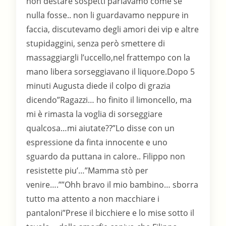
non destare sospetti parlavamo come se
nulla fosse.. non li guardavamo neppure in
faccia, discutevamo degli amori dei vip e altre
stupidaggini, senza però smettere di
massaggiargli l’uccello,nel frattempo con la
mano libera sorseggiavano il liquore.Dopo 5
minuti Augusta diede il colpo di grazia
dicendo”Ragazzi… ho finito il limoncello, ma
mi è rimasta la voglia di sorseggiare
qualcosa…mi aiutate??”Lo disse con un
espressione da finta innocente e uno
sguardo da puttana in calore.. Filippo non
resistette piu’…”Mamma stò per
venire….””Ohh bravo il mio bambino… sborra
tutto ma attento a non macchiare i
pantaloni”Prese il bicchiere e lo mise sotto il