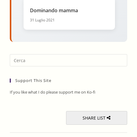
Dominando mamma
31 Luglio 2021
Pres
Esca
to
Support This Site
clos
the
If you like what I do please support me on Ko-fi
sear
pane
SHARE LIST