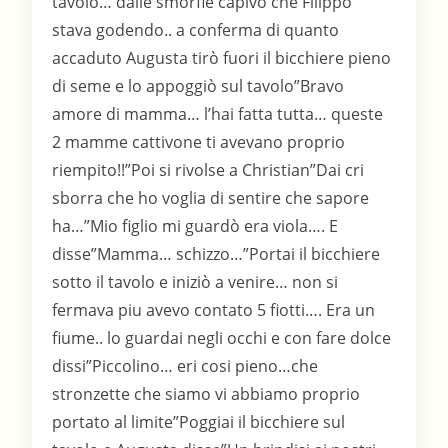
tavolo… dalle smorfie capivo che Filippo
stava godendo.. a conferma di quanto
accaduto Augusta tirò fuori il bicchiere pieno
di seme e lo appoggiò sul tavolo”Bravo
amore di mamma… l’hai fatta tutta… queste
2 mamme cattivone ti avevano proprio
riempito!!”Poi si rivolse a Christian”Dai cri
sborra che ho voglia di sentire che sapore
ha…”Mio figlio mi guardò era viola…. E
disse”Mamma… schizzo…”Portai il bicchiere
sotto il tavolo e iniziò a venire… non si
fermava piu avevo contato 5 fiotti…. Era un
fiume.. lo guardai negli occhi e con fare dolce
dissi”Piccolino… eri cosi pieno…che
stronzette che siamo vi abbiamo proprio
portato al limite”Poggiai il bicchiere sul