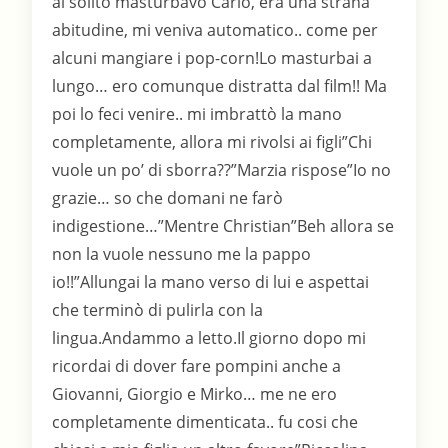
al solito masturbavo Carlo, era una strana
abitudine, mi veniva automatico.. come per
alcuni mangiare i pop-corn!Lo masturbai a
lungo… ero comunque distratta dal film!! Ma
poi lo feci venire.. mi imbrattò la mano
completamente, allora mi rivolsi ai figli”Chi
vuole un po’ di sborra??”Marzia rispose”Io no
grazie… so che domani ne farò
indigestione…”Mentre Christian”Beh allora se
non la vuole nessuno me la pappo
io!!”Allungai la mano verso di lui e aspettai
che terminò di pulirla con la
lingua.Andammo a letto.Il giorno dopo mi
ricordai di dover fare pompini anche a
Giovanni, Giorgio e Mirko… me ne ero
completamente dimenticata.. fu cosi che