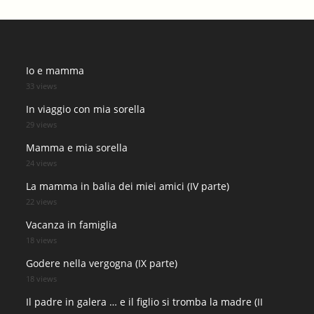
Io e mamma
33 views
In viaggio con mia sorella
29 views
Mamma e mia sorella
24 views
La mamma in balia dei miei amici (IV parte)
22 views
Vacanza in famiglia
18 views
Godere nella vergogna (IX parte)
18 views
Il padre in galera … e il figlio si tromba la madre (II