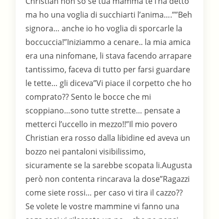
Christian non so se tua mamma te l’ha detto
ma ho una voglia di succhiarti l’anima….””Beh
signora… anche io ho voglia di sporcarle la
boccuccia!”Iniziammo a cenare.. la mia amica
era una ninfomane, li stava facendo arrapare
tantissimo, faceva di tutto per farsi guardare
le tette… gli diceva”Vi piace il corpetto che ho
comprato?? Sento le bocce che mi
scoppiano…sono tutte strette… pensate a
metterci l’uccello in mezzo!!”Il mio povero
Christian era rosso dalla libidine ed aveva un
bozzo nei pantaloni visibilissimo,
sicuramente se la sarebbe scopata li.Augusta
però non contenta rincarava la dose”Ragazzi
come siete rossi… per caso vi tira il cazzo??
Se volete le vostre mammine vi fanno una