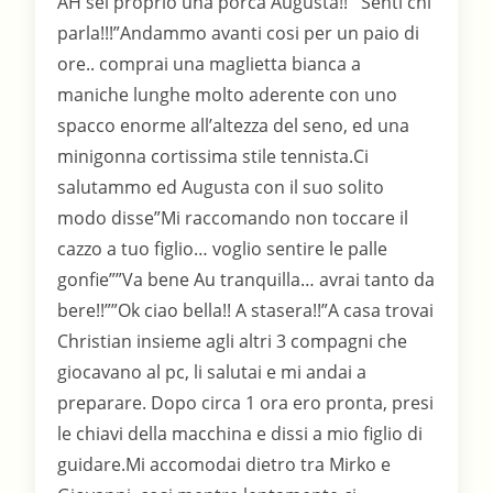
AH sei proprio una porca Augusta!!””Senti chi
parla!!!”Andammo avanti cosi per un paio di
ore.. comprai una maglietta bianca a
maniche lunghe molto aderente con uno
spacco enorme all’altezza del seno, ed una
minigonna cortissima stile tennista.Ci
salutammo ed Augusta con il suo solito
modo disse”Mi raccomando non toccare il
cazzo a tuo figlio… voglio sentire le palle
gonfie””Va bene Au tranquilla… avrai tanto da
bere!!””Ok ciao bella!! A stasera!!”A casa trovai
Christian insieme agli altri 3 compagni che
giocavano al pc, li salutai e mi andai a
preparare. Dopo circa 1 ora ero pronta, presi
le chiavi della macchina e dissi a mio figlio di
guidare.Mi accomodai dietro tra Mirko e