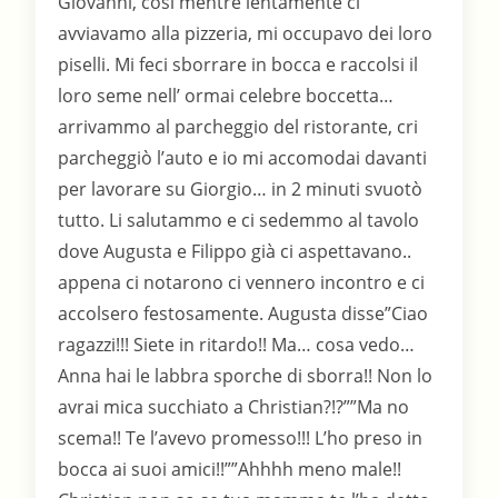
Giovanni, cosi mentre lentamente ci
avviavamo alla pizzeria, mi occupavo dei loro
piselli. Mi feci sborrare in bocca e raccolsi il
loro seme nell’ ormai celebre boccetta…
arrivammo al parcheggio del ristorante, cri
parcheggiò l’auto e io mi accomodai davanti
per lavorare su Giorgio… in 2 minuti svuotò
tutto. Li salutammo e ci sedemmo al tavolo
dove Augusta e Filippo già ci aspettavano..
appena ci notarono ci vennero incontro e ci
accolsero festosamente. Augusta disse”Ciao
ragazzi!!! Siete in ritardo!! Ma… cosa vedo…
Anna hai le labbra sporche di sborra!! Non lo
avrai mica succhiato a Christian?!?””Ma no
scema!! Te l’avevo promesso!!! L’ho preso in
bocca ai suoi amici!!””Ahhhh meno male!!