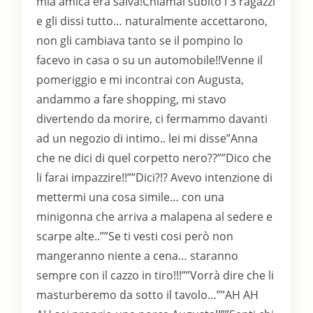
mia amica era salva!Chiamai subito i 3 ragazzi
e gli dissi tutto… naturalmente accettarono,
non gli cambiava tanto se il pompino lo
facevo in casa o su un automobile!!Venne il
pomeriggio e mi incontrai con Augusta,
andammo a fare shopping, mi stavo
divertendo da morire, ci fermammo davanti
ad un negozio di intimo.. lei mi disse”Anna
che ne dici di quel corpetto nero??””Dico che
li farai impazzire!!””Dici?!? Avevo intenzione di
mettermi una cosa simile… con una
minigonna che arriva a malapena al sedere e
scarpe alte..””Se ti vesti cosi però non
mangeranno niente a cena… staranno
sempre con il cazzo in tiro!!!””Vorrà dire che li
masturberemo da sotto il tavolo…””AH AH