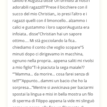
tavolo e Augusta disse”Un brindisi ai nostri
adorabili ragazzi!!!”Prese il bicchiere con il
succo del mio Christian,, io presi l’altro e i
ragazzi quelli con il limoncello.. alzammo i
calici e gustammo i loro saporiAugusta era
infoiata.. disse”Christian hai un sapore
ottimo…. Mi stà gocciolando la fica..
chiediamo il conto che voglio scopare”5
minuti dopo ci dirigevamo in macchina,
ognuno nella propria.. appena saliti mi rivolsi
a mio figlio”Ti è piaciuta la sega maiale??
“”Mamma… da morire… cosa farei senza di
te!!!””Appunto…dammi un bacio che ho la
sorpresa…”Mentre si avvicinava per baciarmi
spostai la lingua e misi in bella mostra un filo
di sperma di Filippo appena la vide mi slinguò