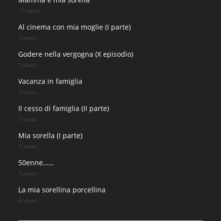
11 views
Al cinema con mia moglie (I parte)
7 views
Godere nella vergogna (X episodio)
7 views
Vacanza in famiglia
7 views
Il cesso di famiglia (II parte)
7 views
Mia sorella (I parte)
7 views
50enne……
7 views
La mia sorellina porcellina
6 views