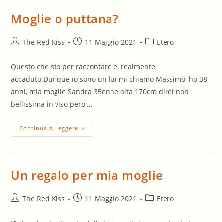
Moglie o puttana?
Autore
Articolo
Categoria
The Red Kiss
11 Maggio 2021
Etero
dell'articolo:
pubblicato:
dell'articolo:
Questo che sto per raccontare e' realmente
accaduto.Dunque io sono un lui mi chiamo Massimo, ho 38
anni, mia moglie Sandra 35enne alta 170cm direi non
bellissima in viso pero'…
Moglie
Continua A Leggere
O
Puttana?
Un regalo per mia moglie
Autore
Articolo
Categoria
The Red Kiss
11 Maggio 2021
Etero
dell'articolo:
pubblicato:
dell'articolo: