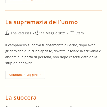
Mensola
La supremazia dell’uomo
Autore
Articolo
Categoria
The Red Kiss
11 Maggio 2021
Etero
dell'articolo:
pubblicato:
dell'articolo:
Il campanello suonava furiosamente e Garbo, dopo aver
gridato che qualcuno aprisse, dovette lasciare la scrivania e
andare alla porta di persona, non dopo essersi data della
stupida per aver…
La
Continua A Leggere
Supremazia
Dell’uomo
La suocera