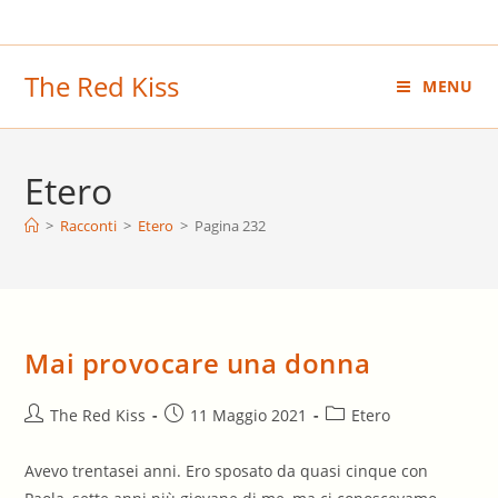
Salta
al
contenuto
The Red Kiss
MENU
Etero
>
Racconti
>
Etero
>
Pagina 232
Mai provocare una donna
Autore
Articolo
Categoria
The Red Kiss
11 Maggio 2021
Etero
dell'articolo:
pubblicato:
dell'articolo:
Avevo trentasei anni. Ero sposato da quasi cinque con