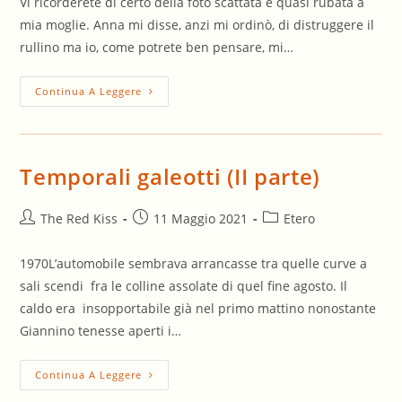
Vi ricorderete di certo della foto scattata e quasi rubata a
mia moglie. Anna mi disse, anzi mi ordinò, di distruggere il
rullino ma io, come potrete ben pensare, mi…
Un
Continua A Leggere
Regalo
Per
Mia
Moglie
Temporali galeotti (II parte)
Autore
Articolo
Categoria
The Red Kiss
11 Maggio 2021
Etero
dell'articolo:
pubblicato:
dell'articolo:
1970L’automobile sembrava arrancasse tra quelle curve a
sali scendi fra le colline assolate di quel fine agosto. Il
caldo era insopportabile già nel primo mattino nonostante
Giannino tenesse aperti i…
Temporali
Continua A Leggere
Galeotti
(II