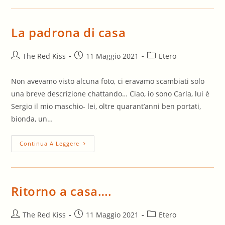
Parte)
La padrona di casa
Autore
Articolo
Categoria
The Red Kiss
11 Maggio 2021
Etero
dell'articolo:
pubblicato:
dell'articolo:
Non avevamo visto alcuna foto, ci eravamo scambiati solo
una breve descrizione chattando… Ciao, io sono Carla, lui è
Sergio il mio maschio- lei, oltre quarant’anni ben portati,
bionda, un…
La
Continua A Leggere
Padrona
Di
Casa
Ritorno a casa….
Autore
Articolo
Categoria
The Red Kiss
11 Maggio 2021
Etero
dell'articolo:
pubblicato:
dell'articolo: