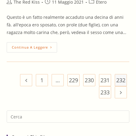
Autore
Articolo
Categoria
The Red Kiss
11 Maggio 2021
Etero
dell'articolo:
pubblicato:
dell'articolo:
Questo è un fatto realmente accaduto una decina di anni
fà. all'epoca ero sposato, con prole (due figlie), con una
ragazza molto carina che, però, vedeva il sesso come una…
La
Continua A Leggere
Suocera
1
…
229
230
231
232
Vai alla pagina precedente
233
Vai all
Pre
Es
to