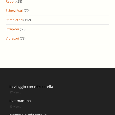
Rabbit
(28)
Scherzi Vari
(79)
Stimolatori
(112)
Strap-on
(50)
Vibratori
(79)
In viaggio con mia sorella
17 views
Io e mamma
13 views
Mamma e mia sorella