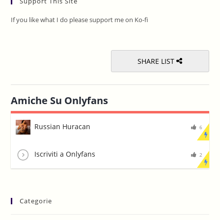
Support This Site
clo
the
If you like what I do please support me on Ko-fi
sea
pan
SHARE LIST
Amiche Su Onlyfans
Russian Huracan
6
Iscriviti a Onlyfans
2
Categorie