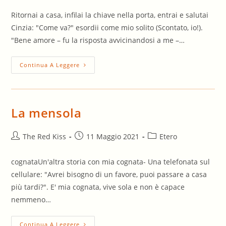
Ritornai a casa, infilai la chiave nella porta, entrai e salutai
Cinzia: "Come va?" esordii come mio solito (Scontato, io!).
"Bene amore – fu la risposta avvicinandosi a me –…
Ritorno
Continua A Leggere
A
Casa….
La mensola
Autore
Articolo
Categoria
The Red Kiss
11 Maggio 2021
Etero
dell'articolo:
pubblicato:
dell'articolo:
cognataUn'altra storia con mia cognata- Una telefonata sul
cellulare: "Avrei bisogno di un favore, puoi passare a casa
più tardi?". E' mia cognata, vive sola e non è capace
nemmeno…
La
Continua A Leggere