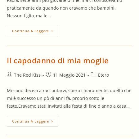
Paola, sette anni più giovane di me, ma ci conoscevamo
praticamente da quando non eravamo che bambini.
Nessun figlio, ma le…
Mai
Continua A Leggere
Provocare
Una
Donna
Il capodanno di mia moglie
Autore
Articolo
Categoria
The Red Kiss
11 Maggio 2021
Etero
dell'articolo:
pubblicato:
dell'articolo:
Mi sono deciso a raccontarvi, spero chiaramente, quello che
mi è successo un pò di anni fa, proprio sotto le
feste.Eravamo stati invitati alla festa di fine d'anno a casa…
Il
Continua A Leggere
Capodanno
Di
Mia
Moglie