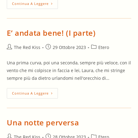
Il
Continua A Leggere
Toro
(I
Parte)
E’ andata bene! (I parte)
Autore
Articolo
Categoria
The Red Kiss
29 Ottobre 2023
Etero
dell'articolo:
pubblicato:
dell'articolo:
Una prima curva, poi una seconda, sempre più veloce, con il
vento che mi colpisce in faccia e lei, Laura, che mi stringe
sempre più da dietro urlandomi nell'orecchio di…
E’
Continua A Leggere
Andata
Bene!
(I
Parte)
Una notte perversa
Autore
Articolo
Categoria
The Red Kiss
28 Ottobre 2023
Etero