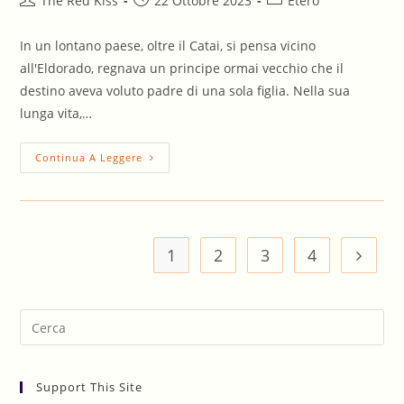
The Red Kiss
22 Ottobre 2023
Etero
dell'articolo:
pubblicato:
dell'articolo:
In un lontano paese, oltre il Catai, si pensa vicino
all'Eldorado, regnava un principe ormai vecchio che il
destino aveva voluto padre di una sola figlia. Nella sua
lunga vita,…
Milleuno
Continua A Leggere
(favola
Narrata
Male)
1
2
3
4
Vai all
Pre
Es
to
Support This Site
clo