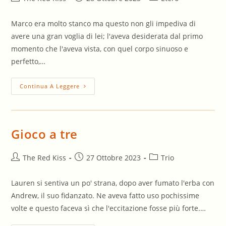
dell'articolo:
pubblicato:
dell'articolo:
Marco era molto stanco ma questo non gli impediva di
avere una gran voglia di lei; l'aveva desiderata dal primo
momento che l'aveva vista, con quel corpo sinuoso e
perfetto,…
Una
Continua A Leggere
Notte
Perversa
Gioco a tre
Autore
Articolo
Categoria
The Red Kiss
27 Ottobre 2023
Trio
dell'articolo:
pubblicato:
dell'articolo:
Lauren si sentiva un po' strana, dopo aver fumato l'erba con
Andrew, il suo fidanzato. Ne aveva fatto uso pochissime
volte e questo faceva sì che l'eccitazione fosse più forte.…