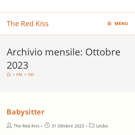
Salta
al
contenuto
The Red Kiss
MENU
Archivio mensile: Ottobre
2023
>
PM
>
Ott
Babysitter
Autore
Articolo
Categoria
The Red Kiss
31 Ottobre 2023
Lesbo
dell'articolo:
pubblicato:
dell'articolo: