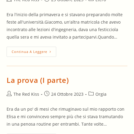
dell'articolo:
pubblicato:
dell'articolo:
Era l'inizio della primavera e si stavano preparando molte
feste all'università.Giacomo, un'altra matricola che avevo
incontrato alle lezioni d'ingegneria, dava una festicciola
quella sera e mi aveva invitato a parteciparvi.Quando…
Dopo
Continua A Leggere
La
Festa
La prova (I parte)
Autore
Articolo
Categoria
The Red Kiss
24 Ottobre 2023
Orgia
dell'articolo:
pubblicato:
dell'articolo:
Era da un po' di mesi che rimuginavo sul mio rapporto con
Elisa e mi convincevo sempre più che si stava tramutando
in una penosa routine per entrambi. Tante volte…