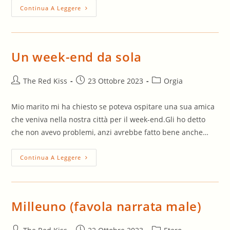
La
Continua A Leggere
Prova
(I
Parte)
Un week-end da sola
Autore
Articolo
Categoria
The Red Kiss
23 Ottobre 2023
Orgia
dell'articolo:
pubblicato:
dell'articolo:
Mio marito mi ha chiesto se poteva ospitare una sua amica
che veniva nella nostra città per il week-end.Gli ho detto
che non avevo problemi, anzi avrebbe fatto bene anche…
Un
Continua A Leggere
Week-
End
Da
Sola
Milleuno (favola narrata male)
Autore
Articolo
Categoria