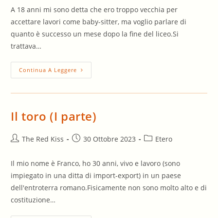
A 18 anni mi sono detta che ero troppo vecchia per
accettare lavori come baby-sitter, ma voglio parlare di
quanto è successo un mese dopo la fine del liceo.Si
trattava…
Babysitter
Continua A Leggere
Il toro (I parte)
Autore
Articolo
Categoria
The Red Kiss
30 Ottobre 2023
Etero
dell'articolo:
pubblicato:
dell'articolo:
Il mio nome è Franco, ho 30 anni, vivo e lavoro (sono
impiegato in una ditta di import-export) in un paese
dell'entroterra romano.Fisicamente non sono molto alto e di
costituzione…