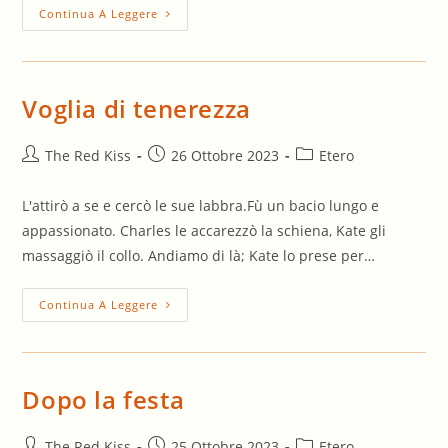
Gioco
Continua A Leggere
A
Tre
Voglia di tenerezza
Autore
Articolo
Categoria
The Red Kiss
26 Ottobre 2023
Etero
dell'articolo:
pubblicato:
dell'articolo:
L'attirò a se e cercò le sue labbra.Fù un bacio lungo e
appassionato. Charles le accarezzò la schiena, Kate gli
massaggiò il collo. Andiamo di là; Kate lo prese per…
Voglia
Continua A Leggere
Di
Tenerezza
Dopo la festa
Autore
Articolo
Categoria
The Red Kiss
25 Ottobre 2023
Etero