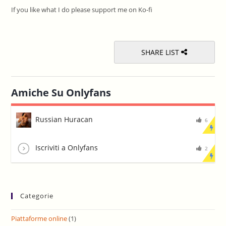
the
If you like what I do please support me on Ko-fi
sea
pan
SHARE LIST
Amiche Su Onlyfans
Russian Huracan
6
Iscriviti a Onlyfans
2
Categorie
Piattaforme online
(1)