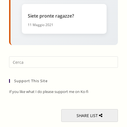
Siete pronte ragazze?
11 Maggio 2021
Pres
Esca
to
Support This Site
clos
the
If you like what I do please support me on Ko-fi
sear
pane
SHARE LIST