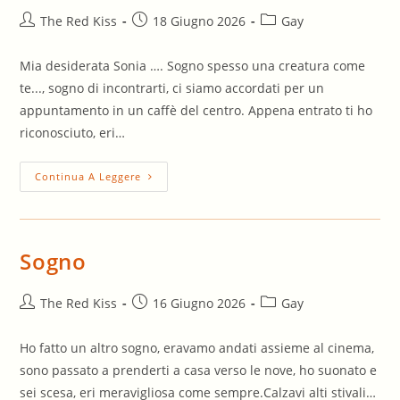
Autore
Articolo
Categoria
The Red Kiss
18 Giugno 2026
Gay
dell'articolo:
pubblicato:
dell'articolo:
Mia desiderata Sonia …. Sogno spesso una creatura come
te..., sogno di incontrarti, ci siamo accordati per un
appuntamento in un caffè del centro. Appena entrato ti ho
riconosciuto, eri…
Lettera
Continua A Leggere
Ad
Una
Amica
Trans
Sogno
Autore
Articolo
Categoria
The Red Kiss
16 Giugno 2026
Gay
dell'articolo:
pubblicato:
dell'articolo:
Ho fatto un altro sogno, eravamo andati assieme al cinema,
sono passato a prenderti a casa verso le nove, ho suonato e
sei scesa, eri meravigliosa come sempre.Calzavi alti stivali…