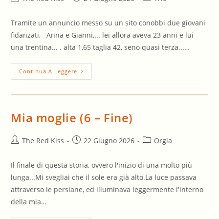
dell'articolo:
pubblicato:
dell'articolo:
Tramite un annuncio messo su un sito conobbi due giovani
fidanzati, Anna e Gianni,... lei allora aveva 23 anni e lui
una trentina... . alta 1,65 taglia 42, seno quasi terza...…
Il
Continua A Leggere
Guardone
Mia moglie (6 – Fine)
Autore
Articolo
Categoria
The Red Kiss
22 Giugno 2026
Orgia
dell'articolo:
pubblicato:
dell'articolo:
Il finale di questa storia, ovvero l'inizio di una molto più
lunga...Mi svegliai che il sole era già alto.La luce passava
attraverso le persiane, ed illuminava leggermente l'interno
della mia…