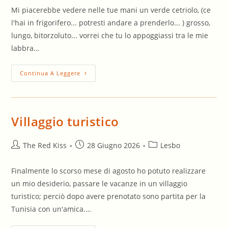
Mi piacerebbe vedere nelle tue mani un verde cetriolo, (ce
l'hai in frigorifero... potresti andare a prenderlo... ) grosso,
lungo, bitorzoluto... vorrei che tu lo appoggiassi tra le mie
labbra…
Pensieri
Continua A Leggere
Erotici
Villaggio turistico
Autore
Articolo
Categoria
The Red Kiss
28 Giugno 2026
Lesbo
dell'articolo:
pubblicato:
dell'articolo:
Finalmente lo scorso mese di agosto ho potuto realizzare
un mio desiderio, passare le vacanze in un villaggio
turistico; perciò dopo avere prenotato sono partita per la
Tunisia con un'amica.…