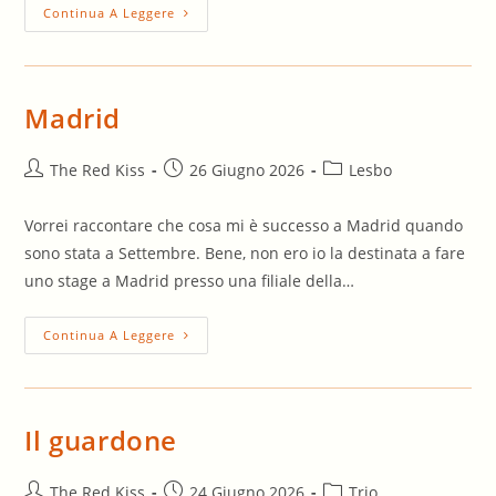
Villaggio
Continua A Leggere
Turistico
Madrid
Autore
Articolo
Categoria
The Red Kiss
26 Giugno 2026
Lesbo
dell'articolo:
pubblicato:
dell'articolo:
Vorrei raccontare che cosa mi è successo a Madrid quando
sono stata a Settembre. Bene, non ero io la destinata a fare
uno stage a Madrid presso una filiale della…
Madrid
Continua A Leggere
Il guardone
Autore
Articolo
Categoria
The Red Kiss
24 Giugno 2026
Trio