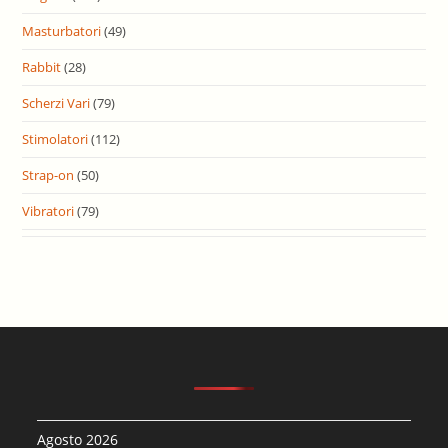
Masturbatori
(49)
Rabbit
(28)
Scherzi Vari
(79)
Stimolatori
(112)
Strap-on
(50)
Vibratori
(79)
Agosto 2026