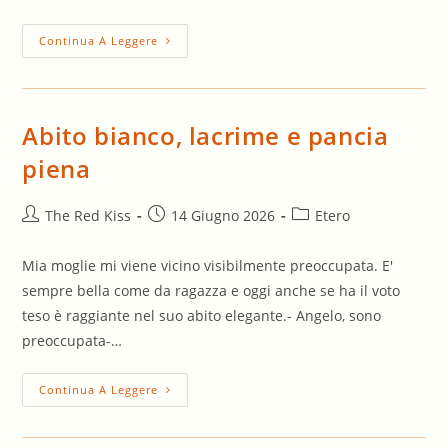
Sogno
Continua A Leggere
Abito bianco, lacrime e pancia
piena
Autore
Articolo
Categoria
The Red Kiss
14 Giugno 2026
Etero
dell'articolo:
pubblicato:
dell'articolo:
Mia moglie mi viene vicino visibilmente preoccupata. E'
sempre bella come da ragazza e oggi anche se ha il voto
teso è raggiante nel suo abito elegante.- Angelo, sono
preoccupata-…
Abito
Continua A Leggere
Bianco,
Lacrime
E
Pancia