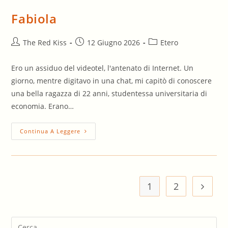
Piena
Fabiola
Autore
Articolo
Categoria
The Red Kiss
12 Giugno 2026
Etero
dell'articolo:
pubblicato:
dell'articolo:
Ero un assiduo del videotel, l'antenato di Internet. Un
giorno, mentre digitavo in una chat, mi capitò di conoscere
una bella ragazza di 22 anni, studentessa universitaria di
economia. Erano…
Fabiola
Continua A Leggere
1
2
Vai all
Pre