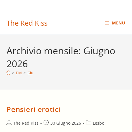
Salta
al
contenuto
The Red Kiss
MENU
Archivio mensile: Giugno
2026
>
PM
>
Giu
Pensieri erotici
Autore
Articolo
Categoria
The Red Kiss
30 Giugno 2026
Lesbo
dell'articolo:
pubblicato:
dell'articolo: