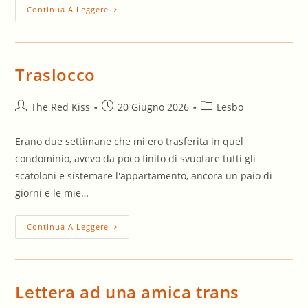
Mia
Continua A Leggere
Moglie
(6
–
Fine)
Traslocco
Autore
Articolo
Categoria
The Red Kiss
20 Giugno 2026
Lesbo
dell'articolo:
pubblicato:
dell'articolo:
Erano due settimane che mi ero trasferita in quel
condominio, avevo da poco finito di svuotare tutti gli
scatoloni e sistemare l'appartamento, ancora un paio di
giorni e le mie…
Traslocco
Continua A Leggere
Lettera ad una amica trans