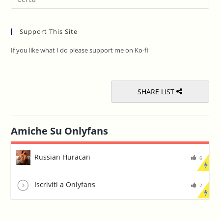
Es
to
Support This Site
clo
the
If you like what I do please support me on Ko-fi
sea
pan
SHARE LIST
Amiche Su Onlyfans
Russian Huracan
6
Iscriviti a Onlyfans
2