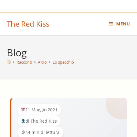
Salta
al
contenuto
The Red Kiss
MENU
Blog
>
Racconti
>
Altro
>
Lo specchio
11 Maggio 2021
di The Red Kiss
44 min di lettura