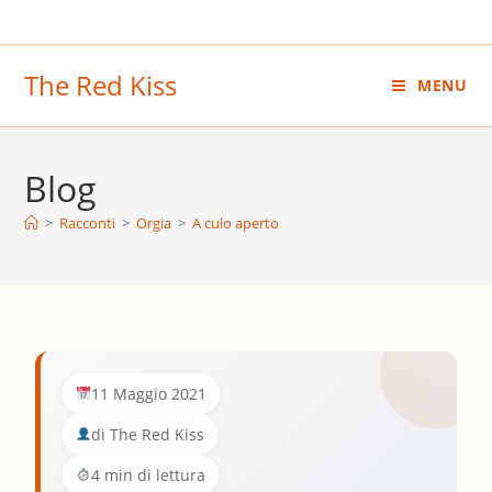
Salta
al
contenuto
The Red Kiss
MENU
Blog
>
Racconti
>
Orgia
>
A culo aperto
11 Maggio 2021
di The Red Kiss
4 min di lettura