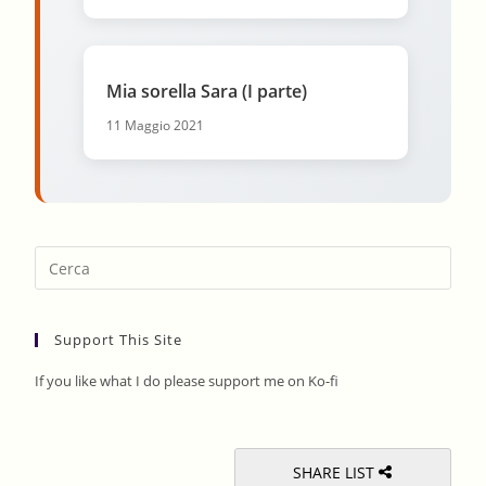
Mia sorella Sara (I parte)
11 Maggio 2021
Pres
Esca
to
Support This Site
clos
the
If you like what I do please support me on Ko-fi
sear
pane
SHARE LIST