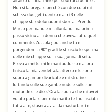
all’altro di infilarmelo per sborrarci dentro .
Non si fa pregare perchè con due colpi mi
schizza due getti dentro e altri 3 nelle
chiappe sbrodolonadomi sborra . Prendo
Marco per mano e mi allontano. ma prima
passo vicino alla donna che aveva fatto quel
commento. Zoccola godi anche tu e
porgendomi a 90° gradi le struscio lo sperma
delle mie chiappe sulla sua gonna di seta.
Prova a mettermi le mani addosso e allora
finisco la mia vendetta:la atterro e le sono
sopra a gambe divaricate e mi strofino
lottando sulle sue gambe nude e sulle sue
mutande e le dico.”Ora la sborra che mi avrei
voluto portare per mio marito te l’ho lasciata
tutta a te, stasera avrai da masturbarti e