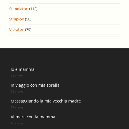
Stimolatori
(112)
Strap-on
(50)
Vibratori
(79)
Io e mamma
71 views
In viaggio con mia sorella
21 views
Massaggiando la mia vecchia madre
17 views
Al mare con la mamma
16 views