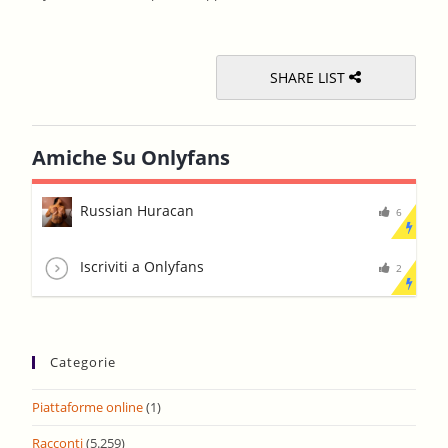
sear
pane
SHARE LIST
Amiche Su Onlyfans
Russian Huracan
6
Iscriviti a Onlyfans
2
Categorie
Piattaforme online
(1)
Racconti
(5.259)