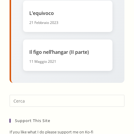
L’equivoco
21 Febbraio 2023
Il figo nell’hangar (II parte)
11 Maggio 2021
Pres
Esca
to
Support This Site
clos
the
If you like what I do please support me on Ko-fi