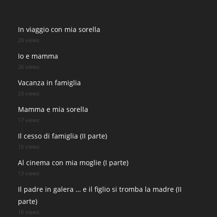
In viaggio con mia sorella
29 views
Io e mamma
26 views
Vacanza in famiglia
23 views
Mamma e mia sorella
17 views
Il cesso di famiglia (II parte)
15 views
Al cinema con mia moglie (I parte)
13 views
Il padre in galera … e il figlio si tromba la madre (II
parte)
10 views