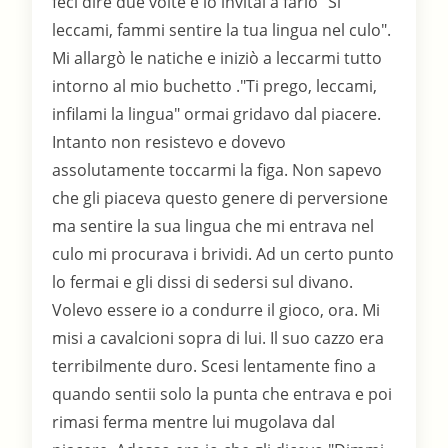
feci dire due volte e lo invitai a farlo "Si
leccami, fammi sentire la tua lingua nel culo".
Mi allargò le natiche e iniziò a leccarmi tutto
intorno al mio buchetto ."Ti prego, leccami,
infilami la lingua" ormai gridavo dal piacere.
Intanto non resistevo e dovevo
assolutamente toccarmi la figa. Non sapevo
che gli piaceva questo genere di perversione
ma sentire la sua lingua che mi entrava nel
culo mi procurava i brividi. Ad un certo punto
lo fermai e gli dissi di sedersi sul divano.
Volevo essere io a condurre il gioco, ora. Mi
misi a cavalcioni sopra di lui. Il suo cazzo era
terribilmente duro. Scesi lentamente fino a
quando sentii solo la punta che entrava e poi
rimasi ferma mentre lui mugolava dal