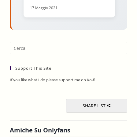
17 Maggio 2021
Pres
Esca
to
Support This Site
clos
the
If you like what I do please support me on Ko-fi
sear
pane
SHARE LIST
Amiche Su Onlyfans