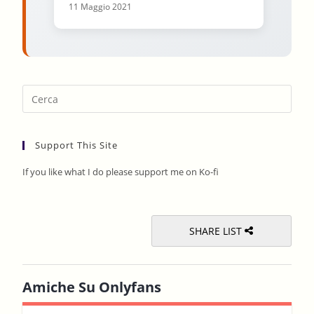
11 Maggio 2021
Pres
Esca
to
Support This Site
clos
the
If you like what I do please support me on Ko-fi
sear
pane
SHARE LIST
Amiche Su Onlyfans