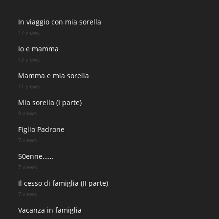
In viaggio con mia sorella
17 views
Io e mamma
13 views
Mamma e mia sorella
11 views
Mia sorella (I parte)
9 views
Figlio Padrone
7 views
50enne……
7 views
Il cesso di famiglia (II parte)
7 views
Vacanza in famiglia