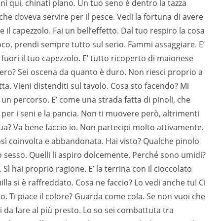
ni qui, chinati piano. Un tuo seno è dentro la tazza
e doveva servire per il pesce. Vedi la fortuna di avere
 il capezzolo. Fai un bell’effetto. Dal tuo respiro la cosa
oco, prendi sempre tutto sul serio. Fammi assaggiare. E’
ori il tuo capezzolo. E’ tutto ricoperto di maionese
ero? Sei oscena da quanto è duro. Non riesci proprio a
tta. Vieni distenditi sul tavolo. Cosa sto facendo? Mi
un percorso. E’ come una strada fatta di pinoli, che
 per i seni e la pancia. Non ti muovere però, altrimenti
gua? Va bene faccio io. Non partecipi molto attivamente.
sì coinvolta e abbandonata. Hai visto? Qualche pinolo
uo sesso. Quelli li aspiro dolcemente. Perché sono umidi?
 Sì hai proprio ragione. E’ la terrina con il cioccolato
illa si è raffreddato. Cosa ne faccio? Lo vedi anche tu! Ci
lo. Ti piace il colore? Guarda come cola. Se non vuoi che
ti da fare al più presto. Lo so sei combattuta tra