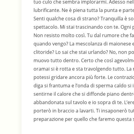
tuo culo che sembra implorarmi. Adesso nella
lubrificante. Ne è piena tutta la punta e parte
Senti qualche cosa di strano? Tranquilla è s
spettacolo. Mi stai trascinando con te. Ogni p
Non resisto molto così. Tu dal rumore che fa
quando vengo? La mescolanza di maionese e s
clitoride? Lo sai che stai urlando? No, non po
muovo tutto dentro. Certo che così agevolme
oramai si è rotta e sta travolgendo tutto. 
potessi gridare ancora più forte. Le contraz
diga si frantuma e l’onda di sperma caldo si i
sentirne il calore che si diffonde piano dentro
abbandonata sul tavolo e io sopra di te. L’ere
porterò in braccio a lavarti. Ti insaponerò tu
preparazione per quello che faremo questa s