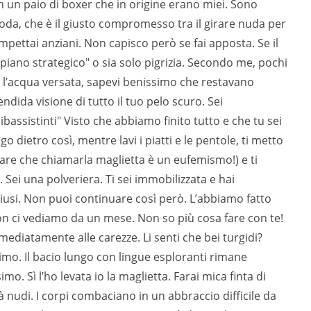
n un paio di boxer che in origine erano miei. Sono
oda, che è il giusto compromesso tra il girare nuda per
mpettai anziani. Non capisco però se fai apposta. Se il
"piano strategico" o sia solo pigrizia. Secondo me, pochi
e l’acqua versata, sapevi benissimo che restavano
dida visione di tutto il tuo pelo scuro. Sei
ssistinti" Visto che abbiamo finito tutto e che tu sei
o dietro così, mentre lavi i piatti e le pentole, ti metto
rmare che chiamarla maglietta è un eufemismo!) e ti
Sei una polveriera. Ti sei immobilizzata e hai
hiusi. Non puoi continuare così però. L’abbiamo fatto
on ci vediamo da un mese. Non so più cosa fare con te!
diatamente alle carezze. Li senti che bei turgidi?
ssimo. Il bacio lungo con lingue esploranti rimane
o. Sì l’ho levata io la maglietta. Farai mica finta di
à nudi. I corpi combaciano in un abbraccio difficile da