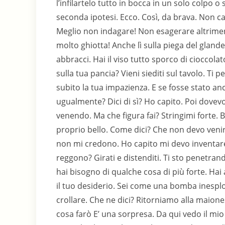
l’infilartelo tutto in bocca in un solo colpo o 
seconda ipotesi. Ecco. Così, da brava. Non cap
Meglio non indagare! Non esagerare altrimenti
molto ghiotta! Anche lì sulla piega del glande
abbracci. Hai il viso tutto sporco di cioccola
sulla tua pancia? Vieni siediti sul tavolo. Ti 
subito la tua impazienza. E se fosse stato an
ugualmente? Dici di sì? Ho capito. Poi dovevo i
venendo. Ma che figura fai? Stringimi forte.
proprio bello. Come dici? Che non devo venire
non mi credono. Ho capito mi devo inventare
reggono? Girati e distenditi. Ti sto penetran
hai bisogno di qualche cosa di più forte. Ha
il tuo desiderio. Sei come una bomba inesplo
crollare. Che ne dici? Ritorniamo alla maion
cosa farò E’ una sorpresa. Da qui vedo il mio