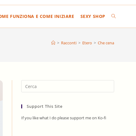
COME FUNZIONA E COME INIZIARE
SEXY SHOP
ATTIVA/DIS
LA
>
Racconti
>
Etero
>
Che cena
RICERCA
SUL
Press
Escape
to
SITO
Support This Site
close
the
If you like what I do please support me on Ko-fi
search
WEB
panel.