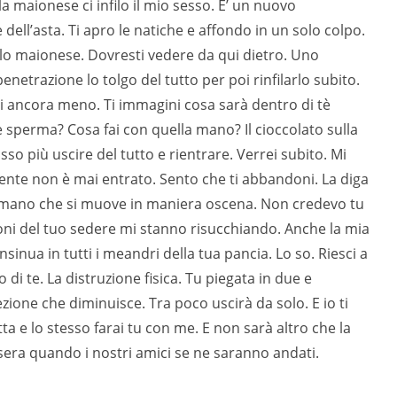
 maionese ci infilo il mio sesso. E’ un nuovo
 dell’asta. Ti apro le natiche e affondo in un solo colpo.
olo maionese. Dovresti vedere da qui dietro. Uno
enetrazione lo tolgo del tutto per poi rinfilarlo subito.
i ancora meno. Ti immagini cosa sarà dentro di tè
perma? Cosa fai con quella mano? Il cioccolato sulla
sso più uscire del tutto e rientrare. Verrei subito. Mi
nte non è mai entrato. Sento che ti abbandoni. La diga
La mano che si muove in maniera oscena. Non credevo tu
ioni del tuo sedere mi stanno risucchiando. Anche la mia
nsinua in tutti i meandri della tua pancia. Lo so. Riesci a
 di te. La distruzione fisica. Tu piegata in due e
zione che diminuisce. Tra poco uscirà da solo. E io ti
tta e lo stesso farai tu con me. E non sarà altro che la
era quando i nostri amici se ne saranno andati.