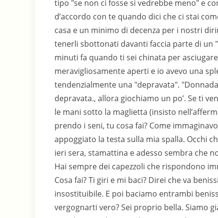
tipo "se non ci fosse si vedrebbe meno" e co
d’accordo con te quando dici che ci stai com
casa e un minimo di decenza per i nostri diri
tenerli sbottonati davanti faccia parte di un 
minuti fa quando ti sei chinata per asciugar
meravigliosamente aperti e io avevo una splen
tendenzialmente una "depravata". "Donnadaiba
depravata., allora giochiamo un po’. Se ti veng
le mani sotto la maglietta (insisto nell’affe
prendo i seni, tu cosa fai? Come immaginavo. 
appoggiato la testa sulla mia spalla. Occhi c
ieri sera, stamattina e adesso sembra che n
Hai sempre dei capezzoli che rispondono imme
Cosa fai? Ti giri e mi baci? Direi che va beni
insostituibile. E poi baciamo entrambi benissim
vergognarti vero? Sei proprio bella. Siamo gi