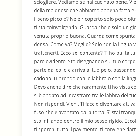
sciogliere. Vediamo se hai cucinato bene. Vie
della maionese che abbiamo appena fatto e ch
il seno piccolo? Ne è ricoperto solo poco oltre
ti sta coinvolgendo. Guarda che è solo un gi
venuta proprio buona. Guarda come spunta fu
densa. Come va? Meglio? Solo con la lingua v
trattenerti. Ecco sei contenta? Ti ho pulita tu
pare evidente! Sto disegnando sul tuo corpo 
parte dal collo e arriva al tuo pelo, passando
cadono. Li prendo con le labbra o con la lin
Devo anche dire che raramente ti ho vista co
si è andato ad incastrare tra le labbra del t
Non rispondi. Vieni. Ti faccio diventare attiva.
fuso che è avanzato dalla torta. Sì stai tranqu
sto infilando dentro il mio sesso rigido. Ecco
ti sporchi tutto il pavimento, ti conviene dar