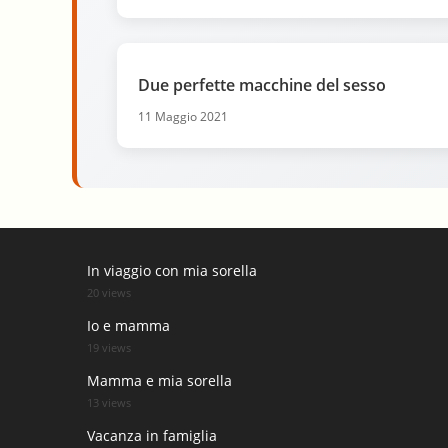
Due perfette macchine del sesso
11 Maggio 2021
In viaggio con mia sorella
20 views
Io e mamma
19 views
Mamma e mia sorella
13 views
Vacanza in famiglia