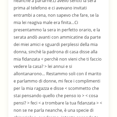
neanche a parlarne.Li avevo sentiti la sera
prima al telefono e ci avevano invitati
entrambi a cena, non sapevo che fare, se la
mia lei reagiva male era finita…Ci
presentammo la sera in perfetto orario, e la
serata andò avanti con ammicatine da parte
dei miei amici e sguardi perplessi della mia
donna, sinchè la padrona di casa disse alla
mia fidanzata < perchè non vieni che ti faccio
vedere la casa? > lei annui e si
allontanarono… Restammo soli con il marito
e parlammo di donne, mi fece i complimenti
per la mia ragazza e disse < scommetto che
stai pensando quello che penso io > < cosa
pensi? > feci < a trombare la tua fidanzata > <
non se ne parla neanche, è una specie di