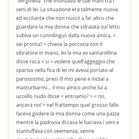
"verginella" che insinuava le sue mani tra i
seni di lei. La situazione era talmente nuova
ed eccitante che non riuscii a far altro che
guardare la mia donna che sdraiata sul letto
subiva un cunnilingus dalla nuova amica, <
sei pronta? > chiese la porcona con il
vibratore in mano, lei la mia ex santarellina
disse roca < si > vedere quell’aggeggio che
spariva nella fica di lei mi aveva portato al
parossismo, presi i!l mio pene e iniziai a
masturbarmi… il mio amico anche lui a
uccello nudo disse < entriamo? > < no,
ancora no! > nel frattempo quel grosso fallo
faceva godere la mia donna come una pazza
mentre la padrona di casa le baciava i seni e
stantuffava con veemenza, venne