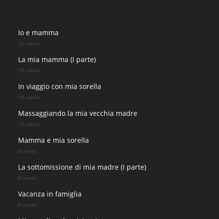
Io e mamma
20 views
La mia mamma (I parte)
15 views
In viaggio con mia sorella
14 views
Massaggiando la mia vecchia madre
10 views
Mamma e mia sorella
8 views
La sottomissione di mia madre (I parte)
8 views
Vacanza in famiglia
8 views