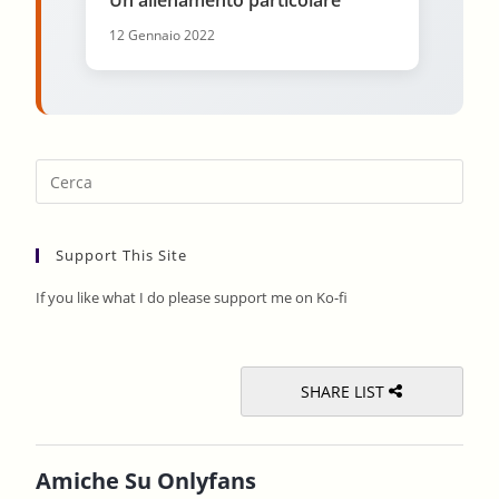
Un allenamento particolare
12 Gennaio 2022
Pres
Esca
to
Support This Site
clos
the
If you like what I do please support me on Ko-fi
sear
pane
SHARE LIST
Amiche Su Onlyfans