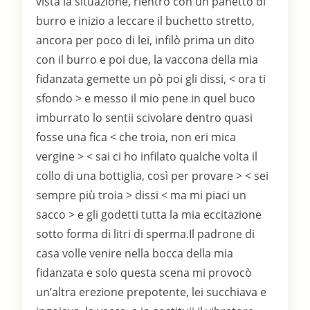
vista la situazione, rientro con un panetto di
burro e inizio a leccare il buchetto stretto,
ancora per poco di lei, infilò prima un dito
con il burro e poi due, la vaccona della mia
fidanzata gemette un pò poi gli dissi, < ora ti
sfondo > e messo il mio pene in quel buco
imburrato lo sentii scivolare dentro quasi
fosse una fica < che troia, non eri mica
vergine > < sai ci ho infilato qualche volta il
collo di una bottiglia, così per provare > < sei
sempre più troia > dissi < ma mi piaci un
sacco > e gli godetti tutta la mia eccitazione
sotto forma di litri di sperma.Il padrone di
casa volle venire nella bocca della mia
fidanzata e solo questa scena mi provocò
un’altra erezione prepotente, lei succhiava e