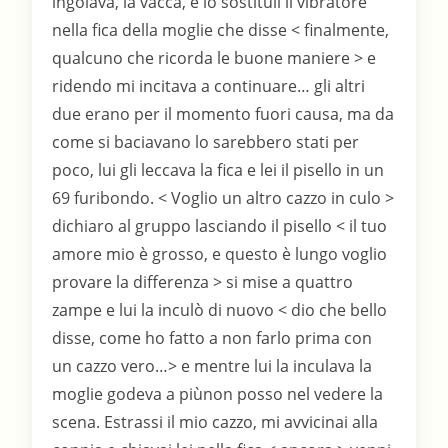
ingoiava, la vacca, e io sostituii il vibratore
nella fica della moglie che disse < finalmente,
qualcuno che ricorda le buone maniere > e
ridendo mi incitava a continuare… gli altri
due erano per il momento fuori causa, ma da
come si baciavano lo sarebbero stati per
poco, lui gli leccava la fica e lei il pisello in un
69 furibondo. < Voglio un altro cazzo in culo >
dichiaro al gruppo lasciando il pisello < il tuo
amore mio è grosso, e questo è lungo voglio
provare la differenza > si mise a quattro
zampe e lui la inculò di nuovo < dio che bello
disse, come ho fatto a non farlo prima con
un cazzo vero…> e mentre lui la inculava la
moglie godeva a piùnon posso nel vedere la
scena. Estrassi il mio cazzo, mi avvicinai alla