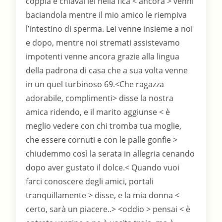
coppia e chiavai lei nella fica < ancora > venni
baciandola mentre il mio amico le riempiva
l’intestino di sperma. Lei venne insieme a noi
e dopo, mentre noi stremati assistevamo
impotenti venne ancora grazie alla lingua
della padrona di casa che a sua volta venne
in un quel turbinoso 69.<Che ragazza
adorabile, complimenti> disse la nostra
amica ridendo, e il marito aggiunse < è
meglio vedere con chi tromba tua moglie,
che essere cornuti e con le palle gonfie >
chiudemmo così la serata in allegria cenando
dopo aver gustato il dolce.< Quando vuoi
farci conoscere degli amici, portali
tranquillamente > disse, e la mia donna <
certo, sarà un piacere..> <oddio > pensai < è