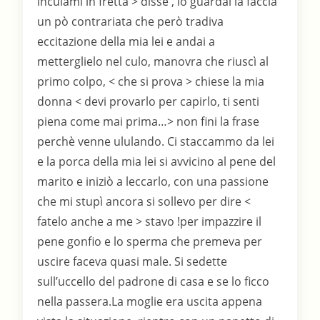
inculami in fretta > disse , io guardai la faccia
un pò contrariata che però tradiva
eccitazione della mia lei e andai a
metterglielo nel culo, manovra che riuscì al
primo colpo, < che si prova > chiese la mia
donna < devi provarlo per capirlo, ti senti
piena come mai prima…> non fini la frase
perchè venne ululando. Ci staccammo da lei
e la porca della mia lei si avvicino al pene del
marito e iniziò a leccarlo, con una passione
che mi stupì ancora si sollevo per dire <
fatelo anche a me > stavo !per impazzire il
pene gonfio e lo sperma che premeva per
uscire faceva quasi male. Si sedette
sull’uccello del padrone di casa e se lo ficco
nella passera.La moglie era uscita appena