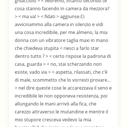
ghiacciolo > < vedremo, intanto secondo te
cosa stanno facendo in camera da mezzora?
> < ma va! > < fidati > aggiunse.Ci
avvicinammo alla camera in silenzio e vidi
una cosa incredibile, per me almeno, la mia
donna con un vibratore taglia maxi in mano
che chiedeva stupita < riesci a farlo star
dentro tutto ? > < certo rispose la padrona di
casa, guarda > < no, stai scherzando non
esiste, vado via > < aspetta, rilassati, che c’è
di male, scommetto che lo vorresti provare…
> nel dire queste cose le accarezzava il seno e
incredibile lei non opponeva resistenza, poi
allungando le mani arrivò alla fica, che
carezzo attraverso le mutandine e mentre il
mio stupore cresceva vedevo la mia