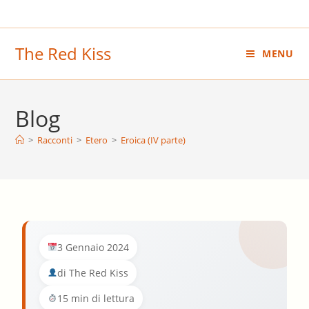
Salta
al
contenuto
The Red Kiss
MENU
Blog
>
Racconti
>
Etero
>
Eroica (IV parte)
3 Gennaio 2024
di The Red Kiss
15 min di lettura