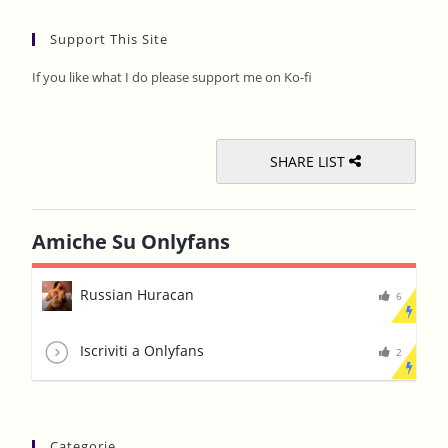
to
Support This Site
clos
the
If you like what I do please support me on Ko-fi
sear
pane
SHARE LIST
Amiche Su Onlyfans
Russian Huracan
6
Iscriviti a Onlyfans
2
Categorie