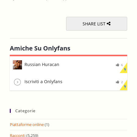
sear
pane
SHARE LIST
Amiche Su Onlyfans
Russian Huracan
6
Iscriviti a Onlyfans
2
Categorie
Piattaforme online
(1)
Racconti
(5.259)