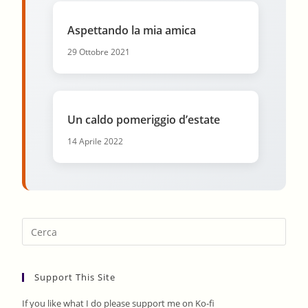
Aspettando la mia amica
29 Ottobre 2021
Un caldo pomeriggio d’estate
14 Aprile 2022
Pres
Esca
to
Support This Site
clos
the
If you like what I do please support me on Ko-fi