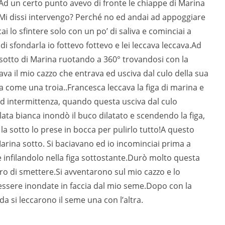
 Ad un certo punto avevo di fronte le chiappe di Marina
 Mi dissi intervengo? Perché no ed andai ad appoggiare
ai lo sfintere solo con un po’ di saliva e cominciai a
di sfondarla io fottevo fottevo e lei leccava leccava.Ad
otto di Marina ruotando a 360° trovandosi con la
rdava il mio cazzo che entrava ed usciva dal culo della sua
a come una troia..Francesca leccava la figa di marina e
 ad intermittenza, quando questa usciva dal culo
olata bianca inondò il buco dilatato e scendendo la figa,
a sotto lo prese in bocca per pulirlo tutto!A questo
rina sotto. Si baciavano ed io incominciai prima a
 e infilandolo nella figa sottostante.Durò molto questa
sero di smettere.Si avventarono sul mio cazzo e lo
 essere inondate in faccia dal mio seme.Dopo con la
da si leccarono il seme una con l’altra.