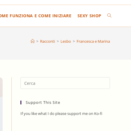
COME FUNZIONA E COME INIZIARE
SEXY SHOP
ATTIVA/DIS
LA
>
Racconti
>
Lesbo
>
Francesca e Marina
RICERCA
SUL
Press
Escape
to
SITO
Support This Site
close
the
If you like what I do please support me on Ko-fi
search
WEB
panel.