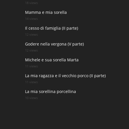
18 views
Mamma e mia sorella
14 views
Il cesso di famiglia (II parte)
12 views
Godere nella vergona (V parte)
12 views
Michele e sua sorella Marta
11 views
La mia ragazza e il vecchio porco (II parte)
11 views
La mia sorellina porcellina
10 views