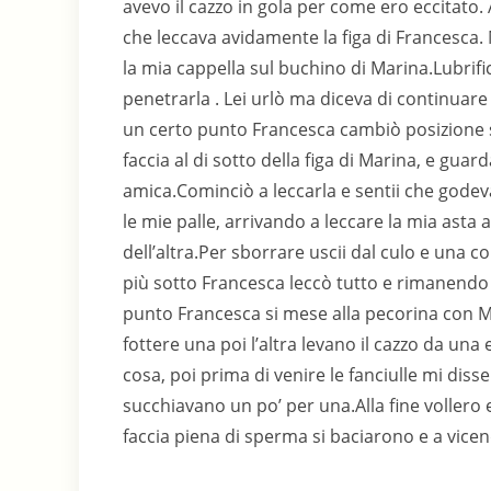
avevo il cazzo in gola per come ero eccitato.
che leccava avidamente la figa di Francesca.
la mia cappella sul buchino di Marina.Lubrific
penetrarla . Lei urlò ma diceva di continuare 
un certo punto Francesca cambiò posizione s
faccia al di sotto della figa di Marina, e gua
amica.Cominciò a leccarla e sentii che godev
le mie palle, arrivando a leccare la mia asta
dell’altra.Per sborrare uscii dal culo e una c
più sotto Francesca leccò tutto e rimanendo l
punto Francesca si mese alla pecorina con Ma
fottere una poi l’altra levano il cazzo da una
cosa, poi prima di venire le fanciulle mi dis
succhiavano un po’ per una.Alla fine vollero
faccia piena di sperma si baciarono e a vicen