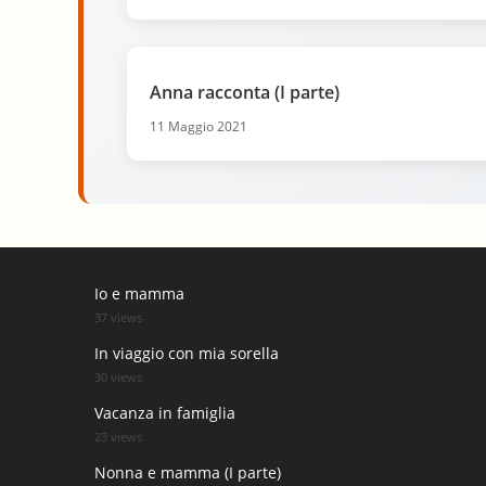
Anna racconta (I parte)
11 Maggio 2021
Io e mamma
37 views
In viaggio con mia sorella
30 views
Vacanza in famiglia
23 views
Nonna e mamma (I parte)