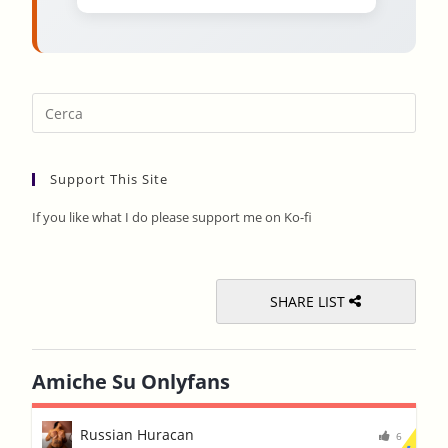
Pres
Esca
to
Support This Site
clos
the
If you like what I do please support me on Ko-fi
sear
pane
SHARE LIST
Amiche Su Onlyfans
Russian Huracan
6