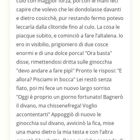
culo con maggior forza, poi con le mani feci
capire che volevo che lei dondolasse davanti
e dietro cosicchè, pur restando fermo potevo
leccarla dalla clitoride fino al culo. La cosa le
piacque subito, e cominciò a fare l’altalena. Io
ero in visibilio, prigioniero di due cosce
enormi e di una dolce porca! "Ora basta"
disse, rimettendosi dritta sulle ginocchia
"devo andare a fare pipì" Pronto le risposi: "E
allora? Pisciami in bocca" Lei restò senza
fiato, poi mi fece un nuovo largo sorriso
"Oggi è proprio un giorno fortunato! Bagnerò
il divano, ma chissenefrega! Voglio
accontentarti" Appoggiò di nuovo le
ginocchia sul divano, avvicinò la fica, mise
una mano dietro la mia testa e con l’altra