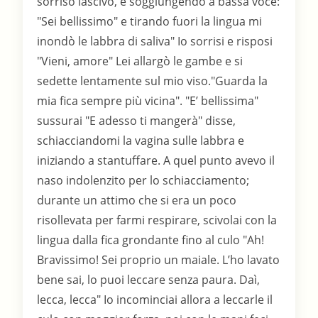
sorriso lascivo, e soggiungendo a bassa voce:
"Sei bellissimo" e tirando fuori la lingua mi
inondò le labbra di saliva" Io sorrisi e risposi
"Vieni, amore" Lei allargò le gambe e si
sedette lentamente sul mio viso."Guarda la
mia fica sempre più vicina". "E’ bellissima"
sussurai "E adesso ti mangerà" disse,
schiacciandomi la vagina sulle labbra e
iniziando a stantuffare. A quel punto avevo il
naso indolenzito per lo schiacciamento;
durante un attimo che si era un poco
risollevata per farmi respirare, scivolai con la
lingua dalla fica grondante fino al culo "Ah!
Bravissimo! Sei proprio un maiale. L’ho lavato
bene sai, lo puoi leccare senza paura. Daì,
lecca, lecca" Io incominciai allora a leccarle il