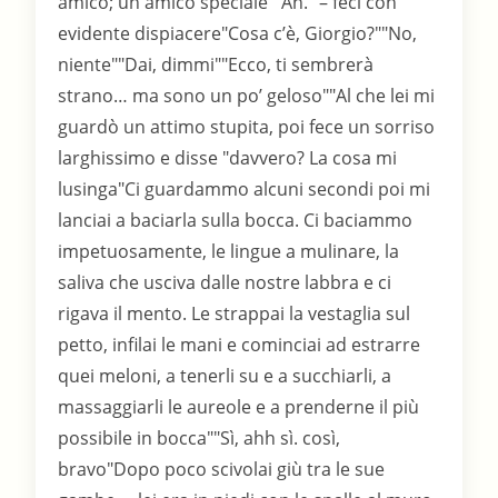
amico; un amico speciale""Ah." – feci con
evidente dispiacere"Cosa c’è, Giorgio?""No,
niente""Dai, dimmi""Ecco, ti sembrerà
strano… ma sono un po’ geloso""Al che lei mi
guardò un attimo stupita, poi fece un sorriso
larghissimo e disse "davvero? La cosa mi
lusinga"Ci guardammo alcuni secondi poi mi
lanciai a baciarla sulla bocca. Ci baciammo
impetuosamente, le lingue a mulinare, la
saliva che usciva dalle nostre labbra e ci
rigava il mento. Le strappai la vestaglia sul
petto, infilai le mani e cominciai ad estrarre
quei meloni, a tenerli su e a succhiarli, a
massaggiarli le aureole e a prenderne il più
possibile in bocca""Sì, ahh sì. così,
bravo"Dopo poco scivolai giù tra le sue