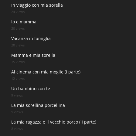
In viaggio con mia sorella
24 views
Io e mamma
20 views
Vacanza in famiglia
20 views
Mamma e mia sorella
15 views
Al cinema con mia moglie (I parte)
12 views
Un bambino con te
9 views
La mia sorellina porcellina
9 views
La mia ragazza e il vecchio porco (II parte)
8 views