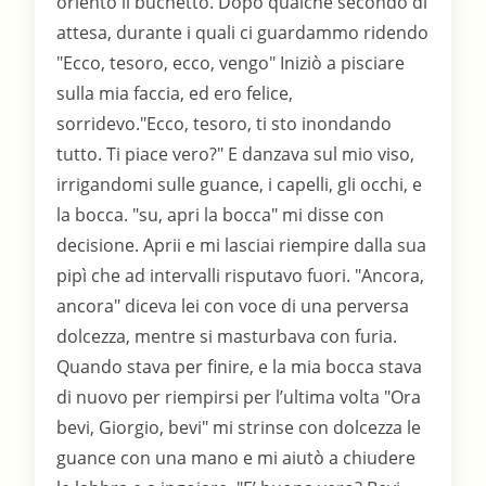
orientò il buchetto. Dopo qualche secondo di
attesa, durante i quali ci guardammo ridendo
"Ecco, tesoro, ecco, vengo" Iniziò a pisciare
sulla mia faccia, ed ero felice,
sorridevo."Ecco, tesoro, ti sto inondando
tutto. Ti piace vero?" E danzava sul mio viso,
irrigandomi sulle guance, i capelli, gli occhi, e
la bocca. "su, apri la bocca" mi disse con
decisione. Aprii e mi lasciai riempire dalla sua
pipì che ad intervalli risputavo fuori. "Ancora,
ancora" diceva lei con voce di una perversa
dolcezza, mentre si masturbava con furia.
Quando stava per finire, e la mia bocca stava
di nuovo per riempirsi per l’ultima volta "Ora
bevi, Giorgio, bevi" mi strinse con dolcezza le
guance con una mano e mi aiutò a chiudere