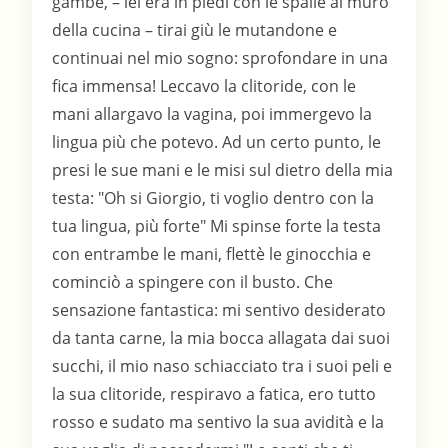
gambe, – lei era in piedi con le spalle al muro
della cucina – tirai giù le mutandone e
continuai nel mio sogno: sprofondare in una
fica immensa! Leccavo la clitoride, con le
mani allargavo la vagina, poi immergevo la
lingua più che potevo. Ad un certo punto, le
presi le sue mani e le misi sul dietro della mia
testa: "Oh si Giorgio, ti voglio dentro con la
tua lingua, più forte" Mi spinse forte la testa
con entrambe le mani, flettè le ginocchia e
cominciò a spingere con il busto. Che
sensazione fantastica: mi sentivo desiderato
da tanta carne, la mia bocca allagata dai suoi
succhi, il mio naso schiacciato tra i suoi peli e
la sua clitoride, respiravo a fatica, ero tutto
rosso e sudato ma sentivo la sua avidità e la