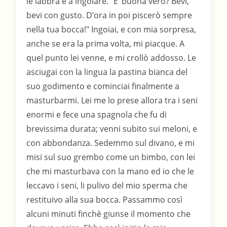
le labbra e a ingoiare. "E’ buona vero? Bevi,
bevi con gusto. D’ora in poi piscerò sempre
nella tua bocca!" Ingoiai, e con mia sorpresa,
anche se era la prima volta, mi piacque. A
quel punto lei venne, e mi crollò addosso. Le
asciugai con la lingua la pastina bianca del
suo godimento e cominciai finalmente a
masturbarmi. Lei me lo prese allora tra i seni
enormi e fece una spagnola che fu di
brevissima durata; venni subito sui meloni, e
con abbondanza. Sedemmo sul divano, e mi
misi sul suo grembo come un bimbo, con lei
che mi masturbava con la mano ed io che le
leccavo i seni, li pulivo del mio sperma che
restituivo alla sua bocca. Passammo così
alcuni minuti finchè giunse il momento che