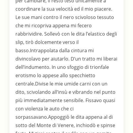
per cambiare, il resto teso unicamente a
coordinare la sua velocità ed il mio piacere.
Le sue mani contro il nero scivoloso tessuto
che mi ricopriva appena mi fecero
rabbrividire. Sollevò con le dita l’elastico degli
slip, tirò dolcemente verso il
basso.Intrappolata dalla cintura mi
divincolavo per aiutarlo. D’un tratto mi liberai
dell’indumento. In uno sfoggio di trionfale
erotismo lo appese allo specchietto
centrale.Divise le mie umide carni con un
dito, scivolando all’insù e vibrando nel punto
più immediatamente sensibile. Fissavo quasi
con violenza le auto che ci
sorpassavano.Appoggiò le dita appena al di
sotto del Monte di Venere, inchiodò e spinse