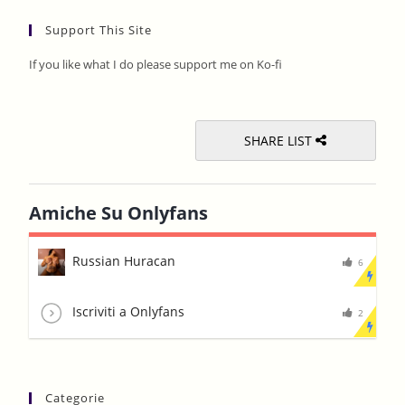
to
Support This Site
clos
the
If you like what I do please support me on Ko-fi
sear
pane
SHARE LIST
Amiche Su Onlyfans
Russian Huracan
6
Iscriviti a Onlyfans
2
Categorie