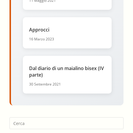
11 Maggio 2021
Approcci
16 Marzo 2023
Dal diario di un maialino bisex (IV
parte)
30 Settembre 2021
Pres
Esca