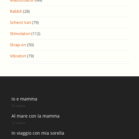
Masturbatori
(49)
Rabbit
(28)
Scherzi Vari
(79)
Stimolatori
(112)
Strap-on
(50)
Vibratori
(79)
Io e mamma
35 views
Al mare con la mamma
12 views
In viaggio con mia sorella