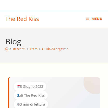
Salta
al
contenuto
The Red Kiss
MENU
Blog
>
Racconti
>
Etero
>
Guida da orgasmo
5 Giugno 2022
di The Red Kiss
3 min di lettura