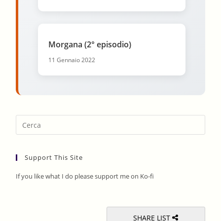
Morgana (2° episodio)
11 Gennaio 2022
Pres
Esca
to
Support This Site
clos
the
If you like what I do please support me on Ko-fi
sear
pane
SHARE LIST