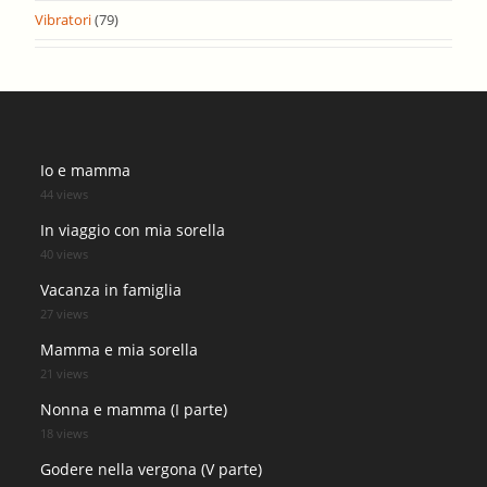
Vibratori
(79)
Io e mamma
44 views
In viaggio con mia sorella
40 views
Vacanza in famiglia
27 views
Mamma e mia sorella
21 views
Nonna e mamma (I parte)
18 views
Godere nella vergona (V parte)