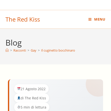
Salta
al
contenuto
The Red Kiss
MENU
Blog
>
Racconti
>
Gay
>
Il cuginetto bocchinaro
21 Agosto 2022
di The Red Kiss
5 min di lettura