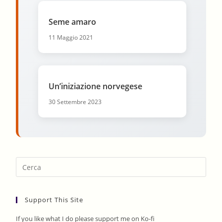
Seme amaro
11 Maggio 2021
Un’iniziazione norvegese
30 Settembre 2023
Pres
Esca
to
Support This Site
clos
the
If you like what I do please support me on Ko-fi