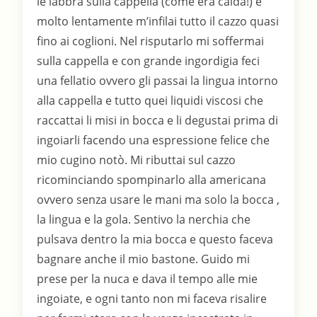
le labbra sulla cappella (come era calda!) e
molto lentamente m’infilai tutto il cazzo quasi
fino ai coglioni. Nel risputarlo mi soffermai
sulla cappella e con grande ingordigia feci
una fellatio ovvero gli passai la lingua intorno
alla cappella e tutto quei liquidi viscosi che
raccattai li misi in bocca e li degustai prima di
ingoiarli facendo una espressione felice che
mio cugino notò. Mi ributtai sul cazzo
ricominciando spompinarlo alla americana
ovvero senza usare le mani ma solo la bocca ,
la lingua e la gola. Sentivo la nerchia che
pulsava dentro la mia bocca e questo faceva
bagnare anche il mio bastone. Guido mi
prese per la nuca e dava il tempo alle mie
ingoiate, e ogni tanto non mi faceva risalire