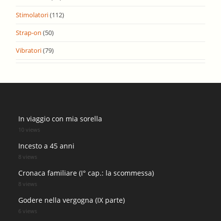
Stimolatori
(112)
Strap-on
(50)
Vibratori
(79)
In viaggio con mia sorella
10 views
Incesto a 45 anni
8 views
Cronaca familiare (I° cap.: la scommessa)
8 views
Godere nella vergogna (IX parte)
6 views