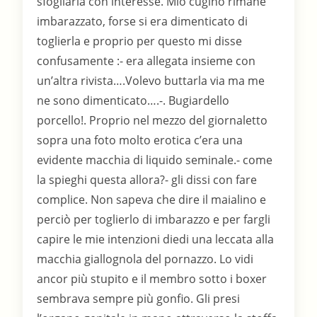
sfogliarla con interesse. Mio cugino rimane
imbarazzato, forse si era dimenticato di
toglierla e proprio per questo mi disse
confusamente :- era allegata insieme con
un’altra rivista….Volevo buttarla via ma me
ne sono dimenticato….-. Bugiardello
porcello!. Proprio nel mezzo del giornaletto
sopra una foto molto erotica c’era una
evidente macchia di liquido seminale.- come
la spieghi questa allora?- gli dissi con fare
complice. Non sapeva che dire il maialino e
perciò per toglierlo di imbarazzo e per fargli
capire le mie intenzioni diedi una leccata alla
macchia giallognola del pornazzo. Lo vidi
ancor più stupito e il membro sotto i boxer
sembrava sempre più gonfio. Gli presi