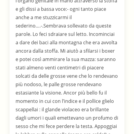
l’organo genitale in mano attraverso la stoffa
e gli dissi a bassa voce:- ogni tanto piace
anche a me stuzzicarmi il
sederino….-.Sembrava sollevato da queste
parole. Lo feci sdraiare sul letto. Incominciai
a dare dei baci alla montagna che era avvolta
ancora dalla stoffa. Mi aiutò a sfilarsi i boxer
e potei così ammirare la sua mazza: saranno
stati almeno venti centimetri di piacere
solcati da delle grosse vene che lo rendevano
più nodoso, le palle grosse rendevano
estasiante la visione. Ancor più bello fu il
momento in cui con l’indice e il pollice glielo
scappellai : il glande violaceo era brillante
dagli umori i quali emettevano un profumo di
sesso che mi fece perdere la testa. Appoggiai