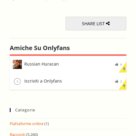
sear
pane
SHARE LIST
Amiche Su Onlyfans
Russian Huracan
6
Iscriviti a Onlyfans
2
Categorie
Piattaforme online
(1)
Racconti
(5.260)