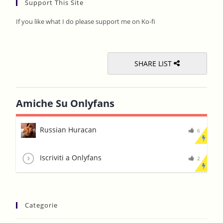
Support This Site
clos
the
If you like what I do please support me on Ko-fi
sear
pane
SHARE LIST
Amiche Su Onlyfans
Russian Huracan
6
Iscriviti a Onlyfans
2
Categorie