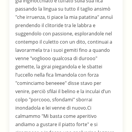
gia inginocchiato e tuffato sulla sua fica
passando la lingua su tutto il taglio ansimò
"che irruenza, ti piace la mia patatina" annuì
prendendo il clitoride tra le labbra e
suggendolo con passione, esplorandole nel
contempo il culetto con un dito, continuai a
lavorarmela tra i suoi gemiti fino a quando
venne "vogliooo qualcosa di durooo"
gemette, la girai piegandola e le sbattei
l’uccello nella fica limandola con forza
"cominciamo beneeee" disse stavo per
venire, perciò sfilai il belino e la inculai d’un
colpo "porcooo, sfondami" sborrai
inondadola e lei venne di nuovo.Ci
calmammo "Mi basta come aperitivo
andiamo a gustare il piatto forte" e si