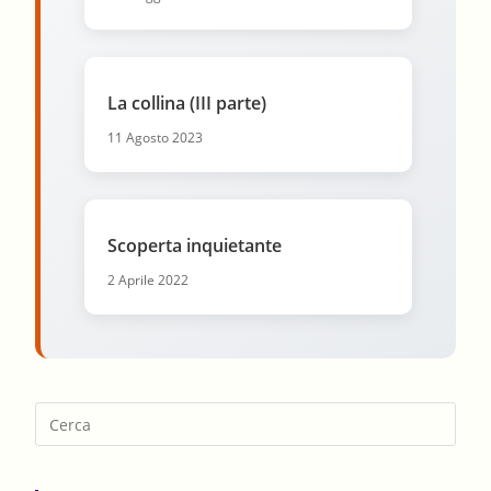
La collina (III parte)
11 Agosto 2023
Scoperta inquietante
2 Aprile 2022
Pres
Esca
to