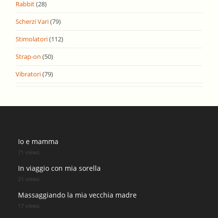
Rabbit
(28)
Scherzi Vari
(79)
Stimolatori
(112)
Strap-on
(50)
Vibratori
(79)
Io e mamma
71 views
In viaggio con mia sorella
21 views
Massaggiando la mia vecchia madre
17 views