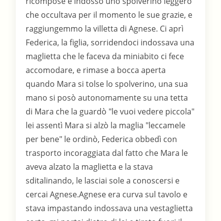
ricompose e indosso uno spolverino leggero
che occultava per il momento le sue grazie, e
raggiungemmo la villetta di Agnese. Ci aprì
Federica, la figlia, sorridendoci indossava una
maglietta che le faceva da miniabito ci fece
accomodare, e rimase a bocca aperta
quando Mara si tolse lo spolverino, una sua
mano si posò autonomamente su una tetta
di Mara che la guardò "le vuoi vedere piccola"
lei assentì Mara si alzò la maglia "leccamele
per bene" le ordinò, Federica obbedì con
trasporto incoraggiata dal fatto che Mara le
aveva alzato la maglietta e la stava
sditalinando, le lasciai sole a conoscersi e
cercai Agnese.Agnese era curva sul tavolo e
stava impastando indossava una vestaglietta