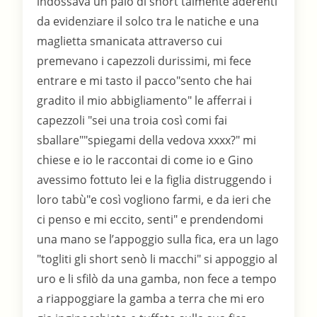
indossava un paio di short talmente aderenti
da evidenziare il solco tra le natiche e una
maglietta smanicata attraverso cui
premevano i capezzoli durissimi, mi fece
entrare e mi tasto il pacco"sento che hai
gradito il mio abbigliamento" le afferrai i
capezzoli "sei una troia così comi fai
sballare""spiegami della vedova xxxx?" mi
chiese e io le raccontai di come io e Gino
avessimo fottuto lei e la figlia distruggendo i
loro tabù"e così vogliono farmi, e da ieri che
ci penso e mi eccito, senti" e prendendomi
una mano se l’appoggio sulla fica, era un lago
"togliti gli short senò li macchi" si appoggio al
uro e li sfilò da una gamba, non fece a tempo
a riappoggiare la gamba a terra che mi ero