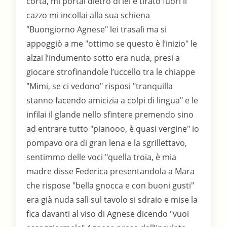
corta, mi portai dietro di lei e tirato fuori il
cazzo mi incollai alla sua schiena
"Buongiorno Agnese" lei trasalì ma si
appoggiò a me "ottimo se questo è l’inizio" le
alzai l’indumento sotto era nuda, presi a
giocare strofinandole l’uccello tra le chiappe
"Mimi, se ci vedono" risposi "tranquilla
stanno facendo amicizia a colpi di lingua" e le
infilai il glande nello sfintere premendo sino
ad entrare tutto "pianooo, è quasi vergine" io
pompavo ora di gran lena e la sgrillettavo,
sentimmo delle voci "quella troia, è mia
madre disse Federica presentandola a Mara
che rispose "bella gnocca e con buoni gusti"
era già nuda salì sul tavolo si sdraio e mise la
fica davanti al viso di Agnese dicendo "vuoi