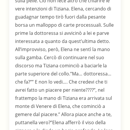
sulla pelle. Ciò non fece altro che chiarire le
vere intenzioni di Tiziana. Elena, cercando di
guadagnar tempo tirò fuori dalla pesante
borsa un malloppo di carte processuali. Sulle
prime la dottoressa si avvicinò a lei e parve
interessata a quanto da quest’ultima detto.
All’improvviso, però, Elena ne sentì la mano
sulla gamba. Cercò di continuare nel suo
discorso ma Tiziana cominciò a baciarle la
parte superiore del collo.”Ma… dottoressa…
che fa?”” E non lo vedi…. Che credevi che ti
avrei fatto un piacere per niente????”, nel
frattempo la mano di Tiziana era arrivata sul
monte di Venere di Elena, che cominciò a
gemere dal piacere.” Allora piace anche a te,
puttanella vero?”Elena afferrò il viso della