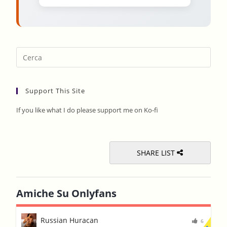
Pres
Esca
to
Support This Site
clos
the
If you like what I do please support me on Ko-fi
sear
pane
SHARE LIST
Amiche Su Onlyfans
Russian Huracan
6