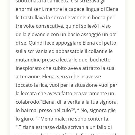
sbottonata la camicetta e si strizzava gli
enormi seni, mentre la capace lingua di Elena
le trastullava la sorca.Le venne in bocca per
tre volte consecutive, quindi sollevò il viso
della giovane e con un bacio assaggiò un po’
di se. Quindi fece appoggiare Elena col petto
sulla scrivania ed abbassatole il collant e le
mutandine prese a leccarle quel buchetto
inesplorato che subito aveva attratto la sua
attenzione. Elena, senza che le avesse
toccato la fica, vuoi per la situazione vuoi per
la leccata che aveva fatto era veramente un
colabrodo.”Elena, dì la verità alla tua signora,
lo hai mai preso nel culo?”, ” No, signora glie
lo giuro. “.”Meno male, ne sono contenta.
“.Tiziana estrasse dalla scrivania un fallo di