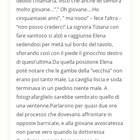
debbo chiamarla, visto che anche lei sembra
molto giovane…”.” Oh giovane….Ho
cinquantasei anni”, ” ma nooo” – fece l’altra –
“non posso crederci”.La signora Tiziana con
fare vanitoso si alzò e raggiunse Elena
sedendosi per metà sul bordo del tavolo,
sfiorando così con il piede il ginocchio destro
di quest’ultima.Da quella posizione Elena
poté notare che le gambe della “vecchia” non
erano poi tanto male. La caviglia liscia e soda
terminava in un piedino niente male. A
fotografarglielo sarebbe sembrato quello di
una ventenne.Parlarono per quasi due ore
del processo che dovevano affrontare in
opposte barricate, e alla giovane avvocatessa
non parve vero quando la dottoressa