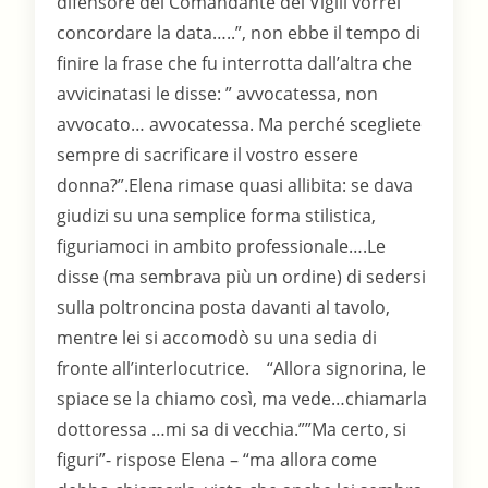
difensore del Comandante dei Vigili vorrei
concordare la data…..”, non ebbe il tempo di
finire la frase che fu interrotta dall’altra che
avvicinatasi le disse: ” avvocatessa, non
avvocato… avvocatessa. Ma perché scegliete
sempre di sacrificare il vostro essere
donna?”.Elena rimase quasi allibita: se dava
giudizi su una semplice forma stilistica,
figuriamoci in ambito professionale….Le
disse (ma sembrava più un ordine) di sedersi
sulla poltroncina posta davanti al tavolo,
mentre lei si accomodò su una sedia di
fronte all’interlocutrice. “Allora signorina, le
spiace se la chiamo così, ma vede…chiamarla
dottoressa …mi sa di vecchia.””Ma certo, si
figuri”- rispose Elena – “ma allora come