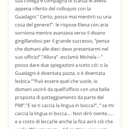
sua collega e compagna di stanza le aveva
appena riferito del colloquio con la
Guadagni.” Certo, posso mai mentirti su una
cosa del genere?”- le rispose Elena con aria
sorniona mentre avanzava verso il divano
gingillandosi per il grande successo, “pensa
che domani alle dieci devo presentarmi nel
suo ufficio!”.”Allora”- esclamò Michela – ”
posso dare due spiegazioni a tutto ciò: o la
Guadagni è diventata pazza, o è diventata
lesbica.””Può essere quel che vuole, io
domani uscirò da quell’ufficio con una bella
proposta di patteggiamento da parte del
PM!”.”E se ti caccia la lingua in bocca?”, ” se mi
caccia la lingua in bocca…. Non dirò niente…..
e a costo di leccarle anche la fica avrò ciò che