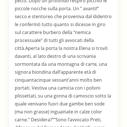
petto. Dopo un profondo respiro picchiò le
piccole nocche sulla porta. Un ” avanti!”
secco e stentoreo che proveniva dal didentro
le confermò tutto quanto si dicesse in giro
sul carattere burbero della “nemica
processuale” di tutti gli avvocati della
città.Aperta la porta la nostra Elena si trovò
davanti, al lato destro di una scrivania
sormontata da una montagna di carte, una
signora biondina dall’apparente età di
cinquantacinque sessant’anni molto ben
portati. Vestiva una camicia con i polsini
plissettati, su una gonna di camoscio sotto la
quale venivano fuori due gambe ben sode
(ma non grasse) inguainate in calze color
carne.” Desidera?””Sono l’avvocato Preti,