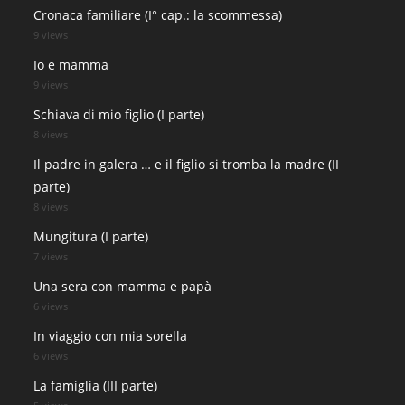
Cronaca familiare (I° cap.: la scommessa)
9 views
Io e mamma
9 views
Schiava di mio figlio (I parte)
8 views
Il padre in galera … e il figlio si tromba la madre (II
parte)
8 views
Mungitura (I parte)
7 views
Una sera con mamma e papà
6 views
In viaggio con mia sorella
6 views
La famiglia (III parte)