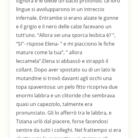
signora e le diede un bacio profondo. Le loro
lingue si avvilupparono in un intreccio
infernale. Entrambe si erano alzate le gonne
e il grigio e il nero delle calze facevano un
tutt’uno. “Allora sei una sporca lesbica è? “,
“Si”- rispose Elena- ” e mi piacciono le fiche
mature come la tua”, ” allora
leccamela”.Elena si abbassò e strappò il
collant. Dopo aver spostato su di un lato le
mutandine si trovò davanti agli occhi una
topa spaventosa: un pelo fitto ricopriva due
enormi labbra e un clitoride che sembrava
quasi un capezzolo, talmente era
pronunciato. Gli lo afferrò tra le labbra, e
Tiziana urlò dal piacere, forse facendosi
sentire da tutti i colleghi. Nel frattempo si era