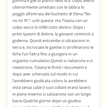
gomma e glie lo piantò nella fica. Dopo averlo
ulteriormente umettato con le labbra lo
poggiò all’entrata del buchetto di Elena.”No
no no !!!! “- urlò questa- ma Tiziana con un
colpo secco lo infilò tutto dentro. Dopo i
primi spasmi di dolore, la giovane cominciò a
goderne. Quindi entrambe si sdraiarono in
terra e, incrociate le gambe si strofinarono le
fiche l’un l’altra fino a giungere in un
orgasmo cumulativo.Quindi si rialzarono e si
rivestirono. Tiziana le firmò i documenti e
dopo aver scherzato sul modo in cui
l’avrebbero giudicata coloro la avrebbero
vista senza calze (i suoi collant erano laceri)
in pieno inverno si salutarono con un lungo
bacio.Qualche giorno dopo un giudice