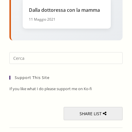
Dalla dottoressa con la mamma
11 Maggio 2021
Pres
Esca
to
Support This Site
clos
the
If you like what I do please support me on Ko-fi
sear
pane
SHARE LIST