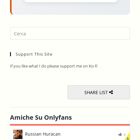
Pres
Esca
to
Support This Site
clos
the
If you like what I do please support me on Ko-fi
sear
pane
SHARE LIST
Amiche Su Onlyfans
Russian Huracan
6