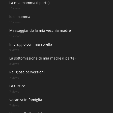
La mia mamma (I parte)
13 views
Io e mamma
13 views
Massaggiando la mia vecchia madre
10 views
In viaggio con mia sorella
9 views
La sottomissione di mia madre (I parte)
8 views
Religiose perversioni
7 views
La tutrice
7 views
Vacanza in famiglia
7 views