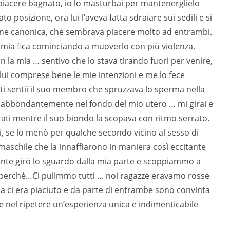
 piacere bagnato, io lo masturbai per mantenerglielo
posizione, ora lui l’aveva fatta sdraiare sui sedili e si
izione canonica, che sembrava piacere molto ad entrambi.
 mia fica cominciando a muoverlo con più violenza,
 la mia … sentivo che lo stava tirando fuori per venire,
lui comprese bene le mie intenzioni e me lo fece
ti sentii il suo membro che spruzzava lo sperma nella
no abbondantemente nel fondo del mio utero … mi girai e
rati mentre il suo biondo la scopava con ritmo serrato.
ri, se lo menò per qualche secondo vicino al sesso di
re maschile che la innaffiarono in maniera così eccitante
ente girò lo sguardo dalla mia parte e scoppiammo a
il perché…Ci pulimmo tutti … noi ragazze eravamo rosse
ma ci era piaciuto e da parte di entrambe sono convinta
e nel ripetere un’esperienza unica e indimenticabile