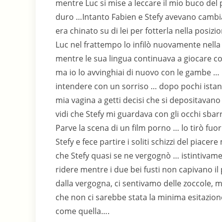
mentre Luc si mise a leccare il mio buco del
duro …Intanto Fabien e Stefy avevano cambiato 
era chinato su di lei per fotterla nella pos
Luc nel frattempo lo infilò nuovamente nella
mentre le sua lingua continuava a giocare con
ma io lo avvinghiai di nuovo con le gambe … 
intendere con un sorriso … dopo pochi istan
mia vagina a getti decisi che si depositava
vidi che Stefy mi guardava con gli occhi sbar
Parve la scena di un film porno … lo tirò fuo
Stefy e fece partire i soliti schizzi del piace
che Stefy quasi se ne vergognò … istintivam
ridere mentre i due bei fusti non capivano 
dalla vergogna, ci sentivamo delle zoccole, 
che non ci sarebbe stata la minima esitazion
come quella….