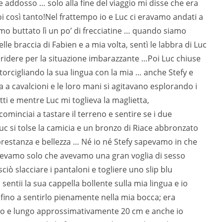
e addosso … solo alla fine del viaggio mi disse che era
 così tanto!Nel frattempo io e Luc ci eravamo andati a
mo buttato lì un po’ di frecciatine … quando siamo
lle braccia di Fabien e a mia volta, sentì le labbra di Luc
 a ridere per la situazione imbarazzante …Poi Luc chiuse
ttorcigliando la sua lingua con la mia … anche Stefy e
a a cavalcioni e le loro mani si agitavano esplorando i
ti e mentre Luc mi toglieva la maglietta,
ominciai a tastare il terreno e sentire se i due
c si tolse la camicia e un bronzo di Riace abbronzato
 prestanza e bellezza … Né io né Stefy sapevamo in che
pevamo solo che avevamo una gran voglia di sesso
sciò slacciare i pantaloni e togliere uno slip blu
sentii la sua cappella bollente sulla mia lingua e io
 fino a sentirlo pienamente nella mia bocca; era
osso e lungo approssimativamente 20 cm e anche io