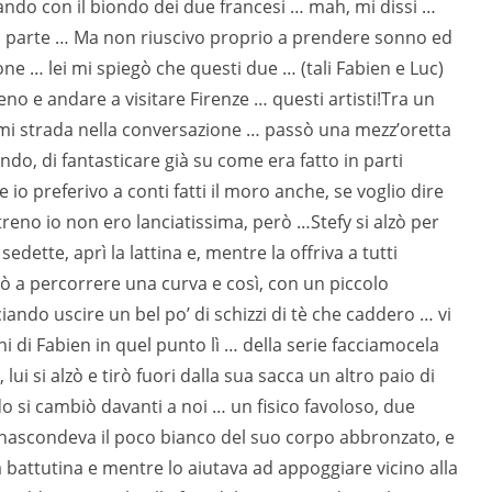
lando con il biondo dei due francesi … mah, mi dissi …
ra parte … Ma non riuscivo proprio a prendere sonno ed
one … lei mi spiegò che questi due … (tali Fabien e Luc)
 e andare a visitare Firenze … questi artisti!Tra un
farmi strada nella conversazione … passò una mezz’oretta
ondo, di fantasticare già su come era fatto in parti
o preferivo a conti fatti il moro anche, se voglio dire
reno io non ero lanciatissima, però …Stefy si alzò per
edette, aprì la lattina e, mentre la offriva a tutti
vò a percorrere una curva e così, con un piccolo
ciando uscire un bel po’ di schizzi di tè che caddero … vi
 di Fabien in quel punto lì … della serie facciamocela
lui si alzò e tirò fuori dalla sua sacca un altro paio di
do si cambiò davanti a noi … un fisico favoloso, due
 nascondeva il poco bianco del suo corpo abbronzato, e
 battutina e mentre lo aiutava ad appoggiare vicino alla