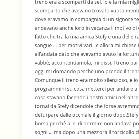
treno era a scomparti da sei, io e la mia mig
scomparto che avevano trovato vuoto mentr
dove eravamo in compagnia di un signore ted
andavano anche loro in vacanza Il motivo di q
fatto che tra la mia amica Stefy e una delle
sangue … per motivi vari.. e allora mi chiese 
all’andata dato che avevamo avuto la fortun
vabbè, accontentiamola, mi dissi.Il treno par
oggi mi domando perchè uno prende il treno 
Comunque il treno era molto silenzioso, e io
programmini su cosa metterci per andare a b
cosa stavano facendo i nostri amici nell’altr
tornai da Stefy dicendole che forse avremmo
deturpare dalle occhiaie il giorno dopo.Stefy
borsa perchè a lei di dormire non andava prop
sogni … ma dopo una mezz’ora il torcicollo c