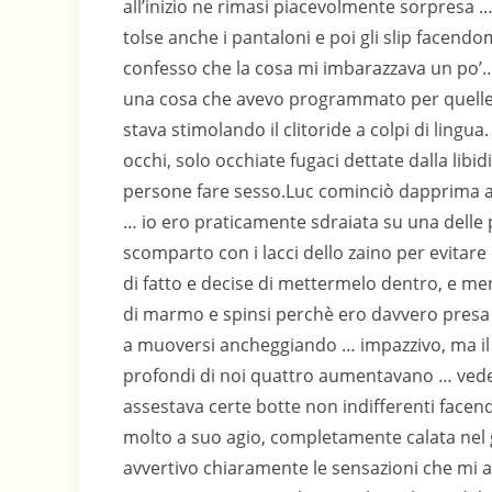
all’inizio ne rimasi piacevolmente sorpresa …
tolse anche i pantaloni e poi gli slip face
confesso che la cosa mi imbarazzava un po’… 
una cosa che avevo programmato per quelle v
stava stimolando il clitoride a colpi di ling
occhi, solo occhiate fugaci dettate dalla libid
persone fare sesso.Luc cominciò dapprima a 
… io ero praticamente sdraiata su una delle 
scomparto con i lacci dello zaino per evitare
di fatto e decise di mettermelo dentro, e ment
di marmo e spinsi perchè ero davvero presa 
a muoversi ancheggiando … impazzivo, ma il s
profondi di noi quattro aumentavano … vedev
assestava certe botte non indifferenti face
molto a suo agio, completamente calata nel 
avvertivo chiaramente le sensazioni che mi 