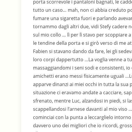
porta scorrevole i pantaloni bagnati, le cadd
tutto un caso… mah, non ci abbia creduto poi
fumare una sigaretta fuori e parlando aveva
tornammo dagli altri due, vidi Stefy cadere ne
sul mio collo … lì per lì stavo per scoppiare
le tendine della porta e si girò verso di me a
Fabien si stavano dando da fare, lei gli sedev
loro corpi dappertutto …La voglia venne a tut
massaggiandomi i seni sodi e consistenti, io c
amichetti erano messi fisicamente uguali …Lu
apparve dinanzi ai miei occhi in tutta la sua
situazione ci eravamo andate a cacciare, sa
sfrenato, mentre Luc, alzandosi in piedi, si la
scappellandosi l’arnese davanti al mio viso … 
cominciai con la punta a leccarglielo intorno
davvero uno dei migliori che io ricordi, gr