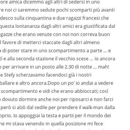
liore amica dicemmo agli altri di sedersi in uno
e noi ci saremmo sedute pochi scomparti più avanti
esco sulla cinquantina e due ragazzi francesi che
uesta lontananza dagli altri amici era giustificata dal
 ragazze che erano venute con noi non correva buon
il favore di metterci staccate dagli altri almeno
a di poter stare in uno scompartimento a parte … e
tì e alla seconda stazione il vecchio scese … io ancora
per arrivare in un posto alle 2.30 di notte … mah!
 e Stefy scherzavamo facendoci già i nostri
allare e altro ancora.Dopo un po’ io andai a vedere
o scompartimento e vidi che erano abbioccati; così
 dovuto dormire anche noi per riposarci e non farci
 però si alzò dal sedile per prendere il walk-man dalla
rio. Io appoggiai la testa e partii per il mondo dei
he mi stava venendo in quella posizione mi fece