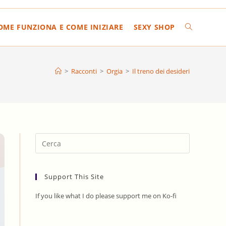
COME FUNZIONA E COME INIZIARE
SEXY SHOP
ATTIVA/DIS
LA
>
Racconti
>
Orgia
>
Il treno dei desideri
RICERCA
SUL
Press
Escape
to
SITO
Support This Site
close
the
If you like what I do please support me on Ko-fi
search
WEB
panel.