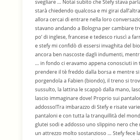
svegliare … Notai subito che Stefy stava par
starà chiedendo qualcosa e mi girai dall’alt
allora cercai di entrare nella loro conversazi
stavano andando a Bologna per cambiare treno
po’ di inglese, francese e tedesco riuscì a 
e stefy mi confidò di essersi invaghita del bi
ancora ben nascoste dagli indumenti, mentre i
… in fondo ci eravamo appena conosciuti in t
prendere il tè freddo dalla borsa e mentre si s
porgendola a Fabien (biondo), il treno si tro
sussulto, la lattina le scappò dalla mano, las
lascio immaginare dove! Proprio sui pantaloni
addosso!Tra imbarazzo di Stefy e risate varie, 
pantaloni e con tutta la tranquillità del mon
glutei sodi e addosso uno slippino nero che
un attrezzo molto sostanzioso … Stefy fece la