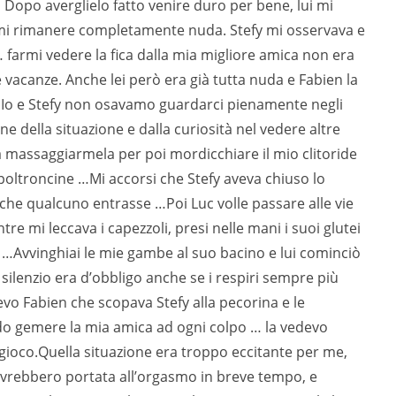
 Dopo averglielo fatto venire duro per bene, lui mi
ndomi rimanere completamente nuda. Stefy mi osservava e
farmi vedere la fica dalla mia migliore amica non era
acanze. Anche lei però era già tutta nuda e Fabien la
ua. Io e Stefy non osavamo guardarci pienamente negli
ine della situazione e dalla curiosità nel vedere altre
massaggiarmela per poi mordicchiare il mio clitoride
poltroncine …Mi accorsi che Stefy aveva chiuso lo
 che qualcuno entrasse …Poi Luc volle passare alle vie
re mi leccava i capezzoli, presi nelle mani i suoi glutei
…Avvinghiai le mie gambe al suo bacino e lui cominciò
ilenzio era d’obbligo anche se i respiri sempre più
o Fabien che scopava Stefy alla pecorina e le
ndo gemere la mia amica ad ogni colpo … la vedevo
gioco.Quella situazione era troppo eccitante per me,
avrebbero portata all’orgasmo in breve tempo, e