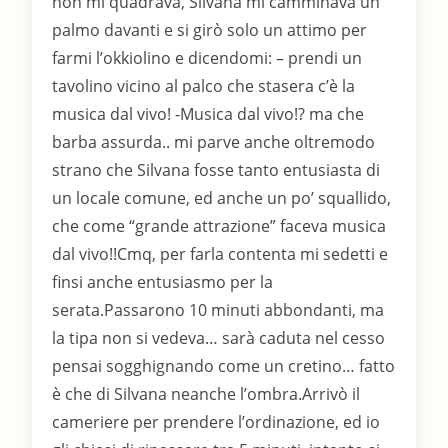
non mi quadrava, Silvana mi camminava un
palmo davanti e si girò solo un attimo per
farmi l’okkiolino e dicendomi: – prendi un
tavolino vicino al palco che stasera c’è la
musica dal vivo! -Musica dal vivo!? ma che
barba assurda.. mi parve anche oltremodo
strano che Silvana fosse tanto entusiasta di
un locale comune, ed anche un po’ squallido,
che come “grande attrazione” faceva musica
dal vivo!!Cmq, per farla contenta mi sedetti e
finsi anche entusiasmo per la
serata.Passarono 10 minuti abbondanti, ma
la tipa non si vedeva… sarà caduta nel cesso
pensai sogghignando come un cretino… fatto
è che di Silvana neanche l’ombra.Arrivò il
cameriere per prendere l’ordinazione, ed io