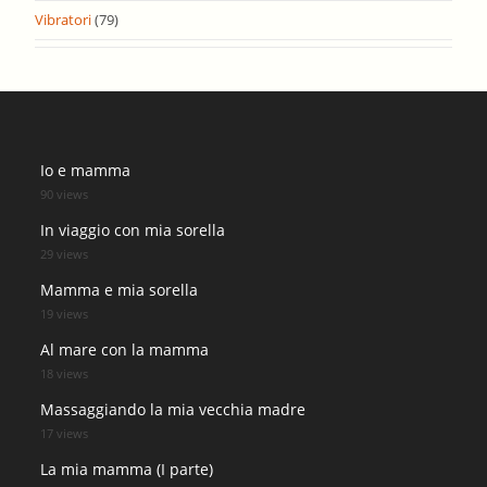
Vibratori
(79)
Io e mamma
90 views
In viaggio con mia sorella
29 views
Mamma e mia sorella
19 views
Al mare con la mamma
18 views
Massaggiando la mia vecchia madre
17 views
La mia mamma (I parte)