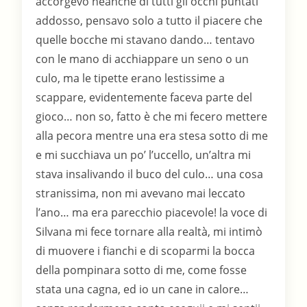
accorgevo neanche di tutti gli occhi puntati
addosso, pensavo solo a tutto il piacere che
quelle bocche mi stavano dando… tentavo
con le mano di acchiappare un seno o un
culo, ma le tipette erano lestissime a
scappare, evidentemente faceva parte del
gioco… non so, fatto è che mi fecero mettere
alla pecora mentre una era stesa sotto di me
e mi succhiava un po’ l’uccello, un’altra mi
stava insalivando il buco del culo… una cosa
stranissima, non mi avevano mai leccato
l’ano… ma era parecchio piacevole! la voce di
Silvana mi fece tornare alla realtà, mi intimò
di muovere i fianchi e di scoparmi la bocca
della pompinara sotto di me, come fosse
stata una cagna, ed io un cane in calore…