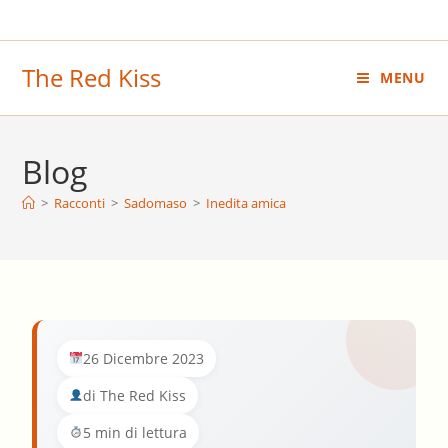
Salta
al
contenuto
The Red Kiss
MENU
Blog
>
Racconti
>
Sadomaso
>
Inedita amica
26 Dicembre 2023
di The Red Kiss
5 min di lettura