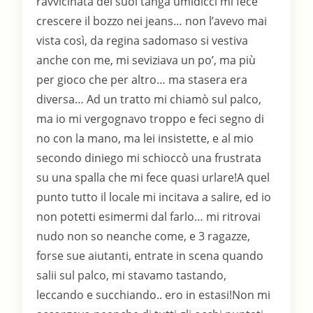
ravvicinata dei suoi tanga umidicci mi fece
crescere il bozzo nei jeans… non l’avevo mai
vista così, da regina sadomaso si vestiva
anche con me, mi seviziava un po’, ma più
per gioco che per altro… ma stasera era
diversa… Ad un tratto mi chiamò sul palco,
ma io mi vergognavo troppo e feci segno di
no con la mano, ma lei insistette, e al mio
secondo diniego mi schioccò una frustrata
su una spalla che mi fece quasi urlare!A quel
punto tutto il locale mi incitava a salire, ed io
non potetti esimermi dal farlo… mi ritrovai
nudo non so neanche come, e 3 ragazze,
forse sue aiutanti, entrate in scena quando
salii sul palco, mi stavamo tastando,
leccando e succhiando.. ero in estasi!Non mi