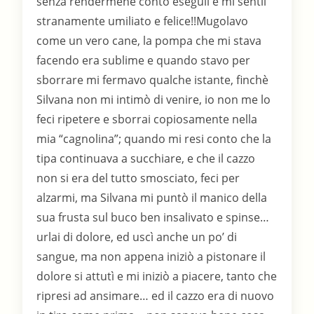
senza rendermene conto eseguii e mi sentii
stranamente umiliato e felice!!Mugolavo
come un vero cane, la pompa che mi stava
facendo era sublime e quando stavo per
sborrare mi fermavo qualche istante, finchè
Silvana non mi intimò di venire, io non me lo
feci ripetere e sborrai copiosamente nella
mia “cagnolina”; quando mi resi conto che la
tipa continuava a succhiare, e che il cazzo
non si era del tutto smosciato, feci per
alzarmi, ma Silvana mi puntò il manico della
sua frusta sul buco ben insalivato e spinse…
urlai di dolore, ed uscì anche un po’ di
sangue, ma non appena iniziò a pistonare il
dolore si attutì e mi iniziò a piacere, tanto che
ripresi ad ansimare… ed il cazzo era di nuovo