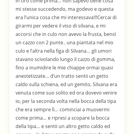
in tiro come prima… non sapevo bene cosa
mi stesse succedendo, ma godevo e questa
era l’unica cosa che mi interessava!!!Cercai di
girarmi per vedere il viso di silvana, e mi
accorsi che in culo non avevo la frusta, bensì
un cazzo con 2 punte.. una piantata nel mio
culo e l’altra nella figa di Silvana… gli umori
stavano scivolando lungo il cazzo di gomma,
fino a inumidire le mie chiappe ormai quasi
anestetizzate… d’un tratto sentii un getto
caldo sulla schiena, ed un gemito, Silvana era
venuta come suo solito ed ora dovevo venire
io, per la seconda volta nella bocca della tipa
che era sempre lì… cominciai a muovermi
come prima… e ripresi a scopare la bocca
della tipa… e sentii un altro getto caldo ed