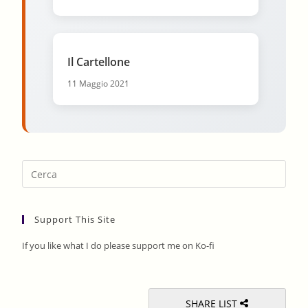
Il Cartellone
11 Maggio 2021
Pres
Esca
to
Support This Site
clos
the
If you like what I do please support me on Ko-fi
sear
pane
SHARE LIST