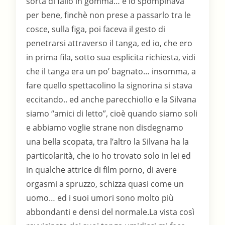
sorta di fallo in gomma… e lo spompinava
per bene, finchè non prese a passarlo tra le
cosce, sulla figa, poi faceva il gesto di
penetrarsi attraverso il tanga, ed io, che ero
in prima fila, sotto sua esplicita richiesta, vidi
che il tanga era un po’ bagnato… insomma, a
fare quello spettacolino la signorina si stava
eccitando.. ed anche parecchio!Io e la Silvana
siamo “amici di letto”, cioè quando siamo soli
e abbiamo voglie strane non disdegnamo
una bella scopata, tra l’altro la Silvana ha la
particolarità, che io ho trovato solo in lei ed
in qualche attrice di film porno, di avere
orgasmi a spruzzo, schizza quasi come un
uomo… ed i suoi umori sono molto più
abbondanti e densi del normale.La vista così