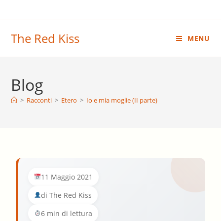
Salta
al
contenuto
The Red Kiss
MENU
Blog
>
Racconti
>
Etero
>
Io e mia moglie (II parte)
11 Maggio 2021
di The Red Kiss
6 min di lettura