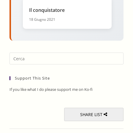
Il conquistatore
18 Giugno 2021
Pres
Esca
to
Support This Site
clos
the
If you like what I do please support me on Ko-fi
sear
pane
SHARE LIST