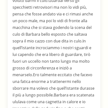
voluto darmi il culo.Guardai verso gli
specchietti retrovisori ma non lo vidi più,
pensa che fosse andato via e ci rimasi anche
un poco male, ma poi lo vidi di fronte alla
macchina che si stava godendo la scena del
culo di Barbara bello esposto che saltava
sopra il mio cazzo con due dita in culo.In
quell’istante incrociammo i nostri sguardi e
lui capendo che era libero di guardare, tirò
fuori un uccello non tanto lungo ma molto
grosso di circonferenza e iniziò a
menarselo.Ero talmente eccitato che facevo
una fatica enorme a trattenermi nello
sborrare ma volevo che quell’istante durasse
il più a lungo possibile.Barbara era scatenata
ululava come una cagnetta in calore e io