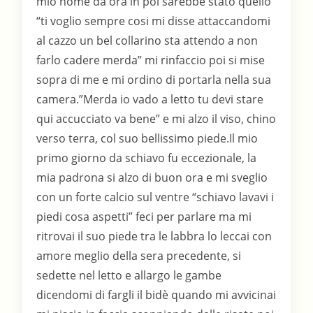
mio nome da ora in poi sarebbe stato quello
“ti voglio sempre cosi mi disse attaccandomi
al cazzo un bel collarino sta attendo a non
farlo cadere merda” mi rinfaccio poi si mise
sopra di me e mi ordino di portarla nella sua
camera.”Merda io vado a letto tu devi stare
qui accucciato va bene” e mi alzo il viso, chino
verso terra, col suo bellissimo piede.Il mio
primo giorno da schiavo fu eccezionale, la
mia padrona si alzo di buon ora e mi sveglio
con un forte calcio sul ventre “schiavo lavavi i
piedi cosa aspetti” feci per parlare ma mi
ritrovai il suo piede tra le labbra lo leccai con
amore meglio della sera precedente, si
sedette nel letto e allargo le gambe
dicendomi di fargli il bidè quando mi avvicinai