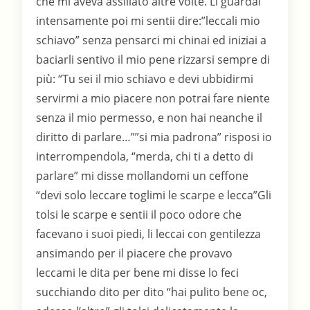
che mi aveva assillato altre volte. Li guardai
intensamente poi mi sentii dire:”leccali mio
schiavo” senza pensarci mi chinai ed iniziai a
baciarli sentivo il mio pene rizzarsi sempre di
più: “Tu sei il mio schiavo e devi ubbidirmi
servirmi a mio piacere non potrai fare niente
senza il mio permesso, e non hai neanche il
diritto di parlare…””si mia padrona” risposi io
interrompendola, “merda, chi ti a detto di
parlare” mi disse mollandomi un ceffone
“devi solo leccare toglimi le scarpe e lecca”Gli
tolsi le scarpe e sentii il poco odore che
facevano i suoi piedi, li leccai con gentilezza
ansimando per il piacere che provavo
leccami le dita per bene mi disse lo feci
succhiando dito per dito “hai pulito bene oc,