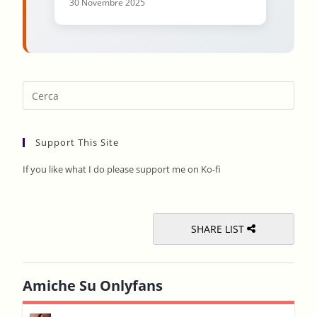
30 Novembre 2025
Pres
Esca
to
Support This Site
clos
the
If you like what I do please support me on Ko-fi
sear
pane
SHARE LIST
Amiche Su Onlyfans