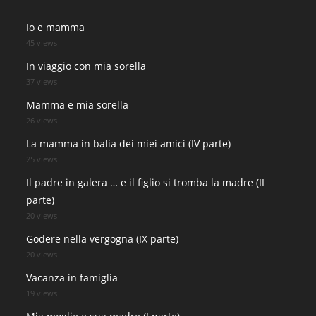
Io e mamma
45 views
In viaggio con mia sorella
37 views
Mamma e mia sorella
26 views
La mamma in balia dei miei amici (IV parte)
25 views
Il padre in galera … e il figlio si tromba la madre (II
parte)
20 views
Godere nella vergogna (IX parte)
20 views
Vacanza in famiglia
19 views