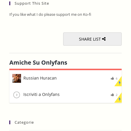
Support This Site
clos
the
If you like what I do please support me on Ko-fi
sear
pane
SHARE LIST
Amiche Su Onlyfans
Russian Huracan
6
Iscriviti a Onlyfans
2
Categorie