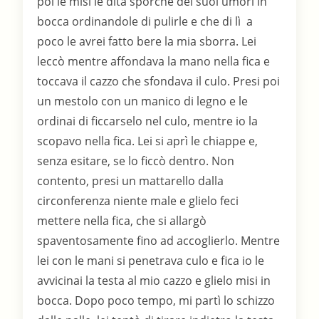
poi le misi le dita sporche dei suoi umori in
bocca ordinandole di pulirle e che di lì a
poco le avrei fatto bere la mia sborra. Lei
leccò mentre affondava la mano nella fica e
toccava il cazzo che sfondava il culo. Presi poi
un mestolo con un manico di legno e le
ordinai di ficcarselo nel culo, mentre io la
scopavo nella fica. Lei si aprì le chiappe e,
senza esitare, se lo ficcò dentro. Non
contento, presi un mattarello dalla
circonferenza niente male e glielo feci
mettere nella fica, che si allargò
spaventosamente fino ad accoglierlo. Mentre
lei con le mani si penetrava culo e fica io le
avvicinai la testa al mio cazzo e glielo misi in
bocca. Dopo poco tempo, mi partì lo schizzo