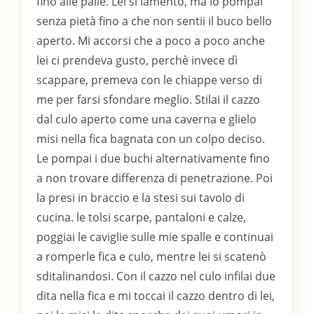
fino alle palle. Lei si lamentò, ma io pompai
senza pietà fino a che non sentii il buco bello
aperto. Mi accorsi che a poco a poco anche
lei ci prendeva gusto, perchè invece dì
scappare, premeva con le chiappe verso di
me per farsi sfondare meglio. Stilai il cazzo
dal culo aperto come una caverna e glielo
misi nella fica bagnata con un colpo deciso.
Le pompai i due buchi alternativamente fino
a non trovare differenza di penetrazione. Poi
la presi in braccio e la stesi sui tavolo di
cucina. le tolsi scarpe, pantaloni e calze,
poggiai le caviglie sulle mie spalle e continuai
a romperle fica e culo, mentre lei si scatenò
sditalinandosi. Con il cazzo nel culo infilai due
dita nella fica e mi toccai il cazzo dentro di lei,