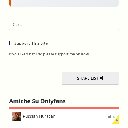
Pres
Esca
to
Support This Site
clos
the
If you like what I do please support me on Ko-fi
sear
pane
SHARE LIST
Amiche Su Onlyfans
Russian Huracan
6