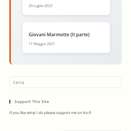
20 Luglio 2023
Giovani Marmotte (II parte)
11 Maggio 2021
Pres
Esca
to
Support This Site
clos
the
If you like what I do please support me on Ko-fi
sear
pane