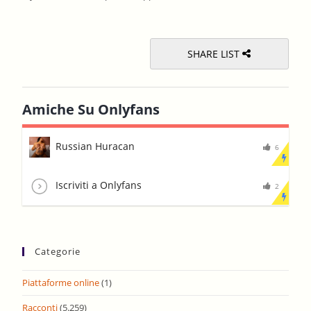
sear
pane
SHARE LIST
Amiche Su Onlyfans
Russian Huracan
6
Iscriviti a Onlyfans
2
Categorie
Piattaforme online
(1)
Racconti
(5.259)