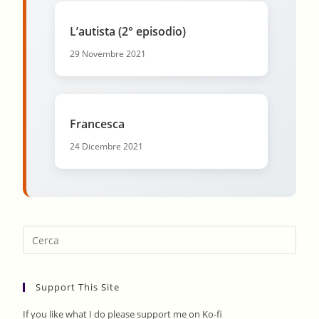
L’autista (2° episodio)
29 Novembre 2021
Francesca
24 Dicembre 2021
Pres
Esca
to
Support This Site
clos
the
If you like what I do please support me on Ko-fi