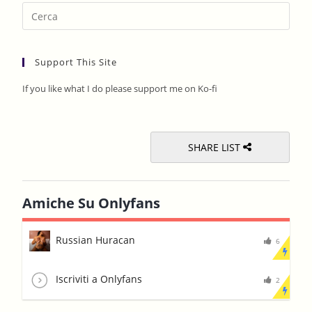
Pres
Esca
to
Support This Site
clos
the
If you like what I do please support me on Ko-fi
sear
pane
SHARE LIST
Amiche Su Onlyfans
Russian Huracan
6
Iscriviti a Onlyfans
2