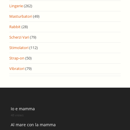
Lingerie
(262)
Masturbatori
(49)
Rabbit
(28)
Scherzi Vari
(79)
Stimolatori
(112)
Strap-on
(50)
Vibratori
(79)
Io e mamma
48 views
Al mare con la mamma