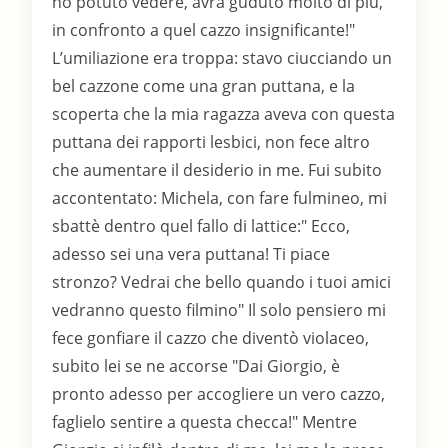
ho potuto vedere, avrà guduto molto di più,
in confronto a quel cazzo insignificante!"
L’umiliazione era troppa: stavo ciucciando un
bel cazzone come una gran puttana, e la
scoperta che la mia ragazza aveva con questa
puttana dei rapporti lesbici, non fece altro
che aumentare il desiderio in me. Fui subito
accontentato: Michela, con fare fulmineo, mi
sbattè dentro quel fallo di lattice:" Ecco,
adesso sei una vera puttana! Ti piace
stronzo? Vedrai che bello quando i tuoi amici
vedranno questo filmino" Il solo pensiero mi
fece gonfiare il cazzo che diventò violaceo,
subito lei se ne accorse "Dai Giorgio, è
pronto adesso per accogliere un vero cazzo,
faglielo sentire a questa checca!" Mentre