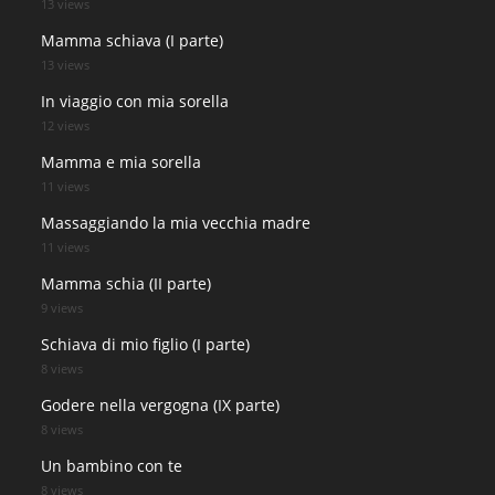
13 views
Mamma schiava (I parte)
13 views
In viaggio con mia sorella
12 views
Mamma e mia sorella
11 views
Massaggiando la mia vecchia madre
11 views
Mamma schia (II parte)
9 views
Schiava di mio figlio (I parte)
8 views
Godere nella vergogna (IX parte)
8 views
Un bambino con te
8 views