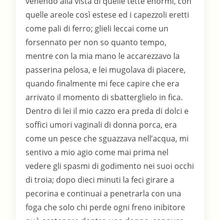
venendo alla vista di quelle tette enormi, con
quelle areole così estese ed i capezzoli eretti
come pali di ferro; glieli leccai come un
forsennato per non so quanto tempo,
mentre con la mia mano le accarezzavo la
passerina pelosa, e lei mugolava di piacere,
quando finalmente mi fece capire che era
arrivato il momento di sbatterglielo in fica.
Dentro di lei il mio cazzo era preda di dolci e
soffici umori vaginali di donna porca, era
come un pesce che sguazzava nell’acqua, mi
sentivo a mio agio come mai prima nel
vedere gli spasmi di godimento nei suoi occhi
di troia; dopo dieci minuti la feci girare a
pecorina e continuai a penetrarla con una
foga che solo chi perde ogni freno inibitore