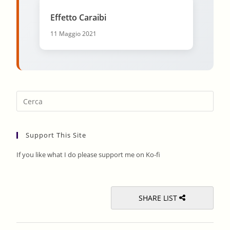
Effetto Caraibi
11 Maggio 2021
Pres
Esca
to
Support This Site
clos
the
If you like what I do please support me on Ko-fi
sear
pane
SHARE LIST