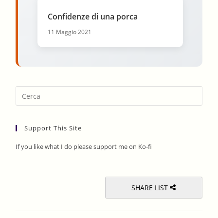
Confidenze di una porca
11 Maggio 2021
Pres
Esca
to
Support This Site
clos
the
If you like what I do please support me on Ko-fi
sear
pane
SHARE LIST