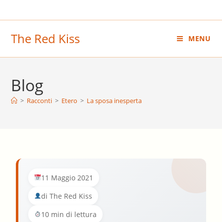
Salta
al
contenuto
The Red Kiss
MENU
Blog
>
Racconti
>
Etero
>
La sposa inesperta
11 Maggio 2021
di The Red Kiss
10 min di lettura