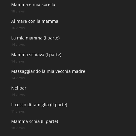
Mamma e mia sorella
18 views
Al mare con la mamma
16 views
La mia mamma (I parte)
14 views
Mamma schiava (I parte)
14 views
Massaggiando la mia vecchia madre
14 views
Nel bar
14 views
Il cesso di famiglia (II parte)
11 views
Mamma schia (II parte)
10 views