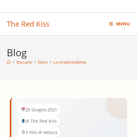
Salta
al
contenuto
The Red Kiss
MENU
Blog
>
Racconti
>
Etero
>
La strada bollente
20 Giugno 2021
di The Red Kiss
3 min di lettura