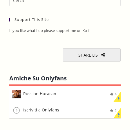
Esca
to
Support This Site
clos
the
If you like what I do please support me on Ko-fi
sear
pane
SHARE LIST
Amiche Su Onlyfans
Russian Huracan
6
Iscriviti a Onlyfans
2