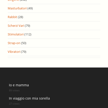
Masturbatori
(49)
Rabbit
(28)
Scherzi Vari
(79)
Stimolatori
(112)
Strap-on
(50)
Vibratori
(79)
Io e mamma
89 views
In viaggio con mia sorella
27 views