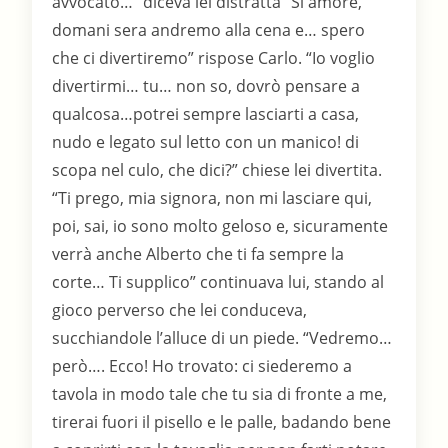
avvocato…” diceva lei distratta “Si amore,
domani sera andremo alla cena e… spero
che ci divertiremo” rispose Carlo. “Io voglio
divertirmi… tu… non so, dovrò pensare a
qualcosa…potrei sempre lasciarti a casa,
nudo e legato sul letto con un manico! di
scopa nel culo, che dici?” chiese lei divertita.
“Ti prego, mia signora, non mi lasciare qui,
poi, sai, io sono molto geloso e, sicuramente
verrà anche Alberto che ti fa sempre la
corte… Ti supplico” continuava lui, stando al
gioco perverso che lei conduceva,
succhiandole l’alluce di un piede. “Vedremo…
però…. Ecco! Ho trovato: ci siederemo a
tavola in modo tale che tu sia di fronte a me,
tirerai fuori il pisello e le palle, badando bene