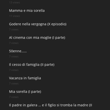
13 views
Mamma e mia sorella
11 views
Godere nella vergogna (X episodio)
7 views
Al cinema con mia moglie (I parte)
7 views
50enne……
7 views
Il cesso di famiglia (II parte)
7 views
Vacanza in famiglia
7 views
Mia sorella (I parte)
7 views
Il padre in galera … e il figlio si tromba la madre (II