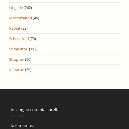
Lingerie
(262)
Masturbatori
(49)
Rabbit
(28)
Scherzi Vari
(79)
Stimolatori
(112)
Strap-on
(50)
Vibratori
(79)
In viaggio con mia sorella
17 views
Io e mamma