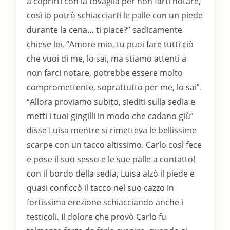
a coprirti con la tovaglia per non farti notare,
così io potrò schiacciarti le palle con un piede
durante la cena… ti piace?” sadicamente
chiese lei, “Amore mio, tu puoi fare tutti ciò
che vuoi di me, lo sai, ma stiamo attenti a
non farci notare, potrebbe essere molto
compromettente, soprattutto per me, lo sai”.
“Allora proviamo subito, siediti sulla sedia e
metti i tuoi gingilli in modo che cadano giù”
disse Luisa mentre si rimetteva le bellissime
scarpe con un tacco altissimo. Carlo così fece
e pose il suo sesso e le sue palle a contatto!
con il bordo della sedia, Luisa alzò il piede e
quasi conficcò il tacco nel suo cazzo in
fortissima erezione schiacciando anche i
testicoli. Il dolore che provò Carlo fu