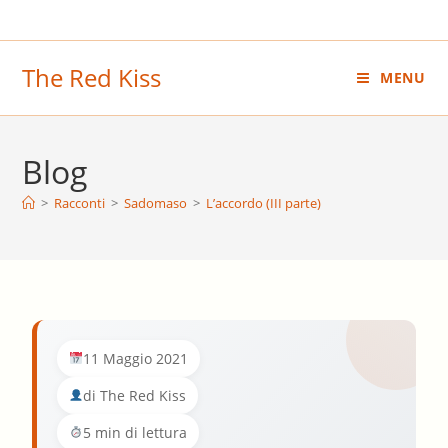
Salta
al
contenuto
The Red Kiss
MENU
Blog
>
Racconti
>
Sadomaso
>
L’accordo (III parte)
11 Maggio 2021
di The Red Kiss
5 min di lettura