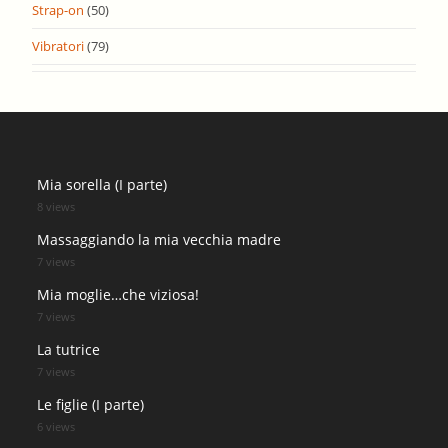
Strap-on
(50)
Vibratori
(79)
Mia sorella (I parte)
8 views
Massaggiando la mia vecchia madre
7 views
Mia moglie…che viziosa!
7 views
La tutrice
7 views
Le figlie (I parte)
6 views