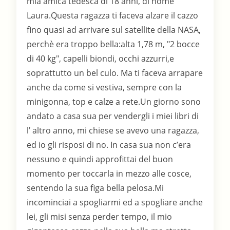
mia amica tedesca di 18 anni, di nome
Laura.Questa ragazza ti faceva alzare il cazzo
fino quasi ad arrivare sul satellite della NASA,
perchè era troppo bella:alta 1,78 m, "2 bocce
di 40 kg", capelli biondi, occhi azzurri,e
soprattutto un bel culo. Ma ti faceva arrapare
anche da come si vestiva, sempre con la
minigonna, top e calze a rete.Un giorno sono
andato a casa sua per vendergli i miei libri di
l’ altro anno, mi chiese se avevo una ragazza,
ed io gli risposi di no. In casa sua non c’era
nessuno e quindi approfittai del buon
momento per toccarla in mezzo alle cosce,
sentendo la sua figa bella pelosa.Mi
incominciai a spogliarmi ed a spogliare anche
lei, gli misi senza perder tempo, il mio