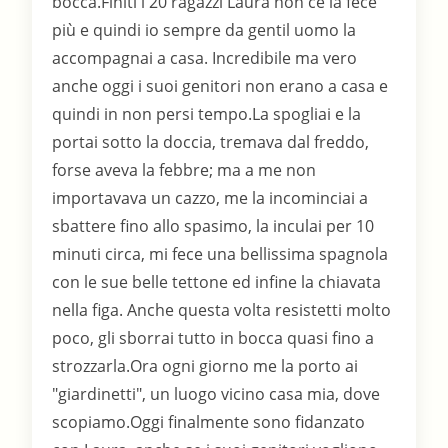
bocca.Finiti i 20 ragazzi Laura non ce la fece
più e quindi io sempre da gentil uomo la
accompagnai a casa. Incredibile ma vero
anche oggi i suoi genitori non erano a casa e
quindi in non persi tempo.La spogliai e la
portai sotto la doccia, tremava dal freddo,
forse aveva la febbre; ma a me non
importavava un cazzo, me la incominciai a
sbattere fino allo spasimo, la inculai per 10
minuti circa, mi fece una bellissima spagnola
con le sue belle tettone ed infine la chiavata
nella figa. Anche questa volta resistetti molto
poco, gli sborrai tutto in bocca quasi fino a
strozzarla.Ora ogni giorno me la porto ai
"giardinetti", un luogo vicino casa mia, dove
scopiamo.Oggi finalmente sono fidanzato