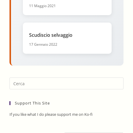
11 Maggio 2021
Scudiscio selvaggio
17 Gennaio 2022
Pres
Esca
to
Support This Site
clos
the
If you like what I do please support me on Ko-fi
sear
pane