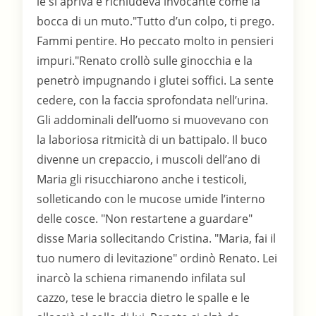
le si apriva e richiudeva invocante come la
bocca di un muto."Tutto d’un colpo, ti prego.
Fammi pentire. Ho peccato molto in pensieri
impuri."Renato crollò sulle ginocchia e la
penetrò impugnando i glutei soffici. La sente
cedere, con la faccia sprofondata nell’urina.
Gli addominali dell’uomo si muovevano con
la laboriosa ritmicità di un battipalo. Il buco
divenne un crepaccio, i muscoli dell’ano di
Maria gli risucchiarono anche i testicoli,
solleticando con le mucose umide l’interno
delle cosce. "Non restartene a guardare"
disse Maria sollecitando Cristina. "Maria, fai il
tuo numero di levitazione" ordinò Renato. Lei
inarcò la schiena rimanendo infilata sul
cazzo, tese le braccia dietro le spalle e le