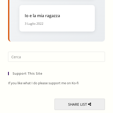
Io e la mia ragazza
3 Luglio 2022
Pres
Esca
to
Support This Site
clos
the
If you like what I do please support me on Ko-fi
sear
pane
SHARE LIST