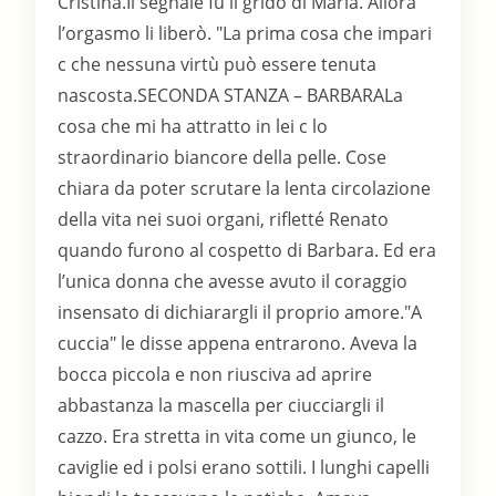
Cristina.Il segnale fu il grido di Maria. Allora
l’orgasmo li liberò. "La prima cosa che impari
c che nessuna virtù può essere tenuta
nascosta.SECONDA STANZA – BARBARALa
cosa che mi ha attratto in lei c lo
straordinario biancore della pelle. Cose
chiara da poter scrutare la lenta circolazione
della vita nei suoi organi, rifletté Renato
quando furono al cospetto di Barbara. Ed era
l’unica donna che avesse avuto il coraggio
insensato di dichiarargli il proprio amore."A
cuccia" le disse appena entrarono. Aveva la
bocca piccola e non riusciva ad aprire
abbastanza la mascella per ciucciargli il
cazzo. Era stretta in vita come un giunco, le
caviglie ed i polsi erano sottili. I lunghi capelli