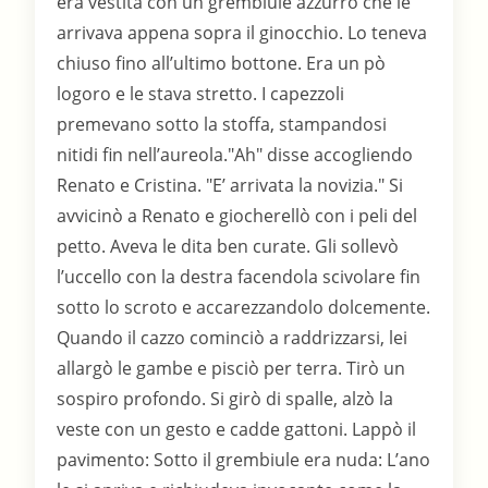
era vestita con un grembiule azzurro che le
arrivava appena sopra il ginocchio. Lo teneva
chiuso fino all’ultimo bottone. Era un pò
logoro e le stava stretto. I capezzoli
premevano sotto la stoffa, stampandosi
nitidi fin nell’aureola."Ah" disse accogliendo
Renato e Cristina. "E’ arrivata la novizia." Si
avvicinò a Renato e giocherellò con i peli del
petto. Aveva le dita ben curate. Gli sollevò
l’uccello con la destra facendola scivolare fin
sotto lo scroto e accarezzandolo dolcemente.
Quando il cazzo cominciò a raddrizzarsi, lei
allargò le gambe e pisciò per terra. Tirò un
sospiro profondo. Si girò di spalle, alzò la
veste con un gesto e cadde gattoni. Lappò il
pavimento: Sotto il grembiule era nuda: L’ano