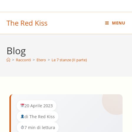
Salta
al
contenuto
The Red Kiss
MENU
Blog
>
Racconti
>
Etero
>
Le 7 stanze (II parte)
20 Aprile 2023
di The Red Kiss
7 min di lettura