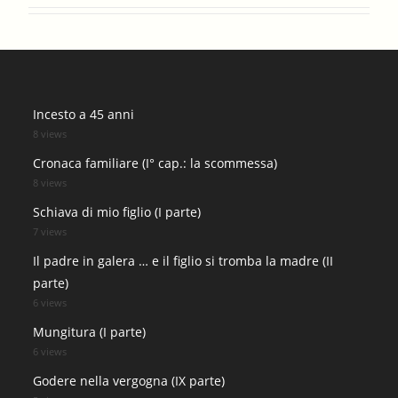
Incesto a 45 anni
8 views
Cronaca familiare (I° cap.: la scommessa)
8 views
Schiava di mio figlio (I parte)
7 views
Il padre in galera … e il figlio si tromba la madre (II
parte)
6 views
Mungitura (I parte)
6 views
Godere nella vergogna (IX parte)