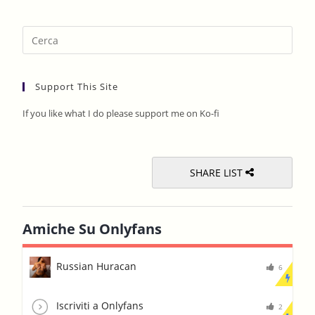
Pres
Esca
to
Support This Site
clos
the
If you like what I do please support me on Ko-fi
sear
pane
SHARE LIST
Amiche Su Onlyfans
Russian Huracan
6
Iscriviti a Onlyfans
2