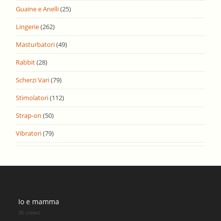
Guaine e Anelli
(25)
Lingerie
(262)
Masturbatori
(49)
Rabbit
(28)
Scherzi Vari
(79)
Stimolatori
(112)
Strap-on
(50)
Vibratori
(79)
Io e mamma
36 views