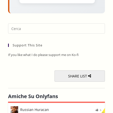
Pres
Esca
to
Support This Site
clos
the
If you like what I do please support me on Ko-fi
sear
pane
SHARE LIST
Amiche Su Onlyfans
Russian Huracan
6