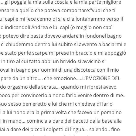
 gli poggia la mia sulla coscia e la mia parte migliore
ensare a quello che poteva comportare:"vuoi che ti
i capì e mi fece cenno di si e ci allontanammo verso il
o indicandoli Andrea e lui capì (o meglio non capì
no potevo dire basta dovevo andare in fondonel bagno
ci chiudemmo dentro lui subito si avvento a baciarmi e
e stato per le scarpe mi prese in braccio e mi appoggiò
in tiro al cui tatto abbi un brivido si avvicinò si
ovai in bagno per uomini di una discoteca con il mio
scopare da un altro…. che emozione…..L’EMOZIONE DEL
do orgasmo della serata… quando mi ripresi avevo
 poco per convincerlo a nono farlo venire dentro di me..
suo sesso ben eretto e lui che mi chiedeva di farlo
ti a lui nono era la prima volta che facevo un pompino
 in mano… comincia a dare dei bacetti dalla base alla
i a dare dei piccoli colpetti di lingua… salendo.. fino