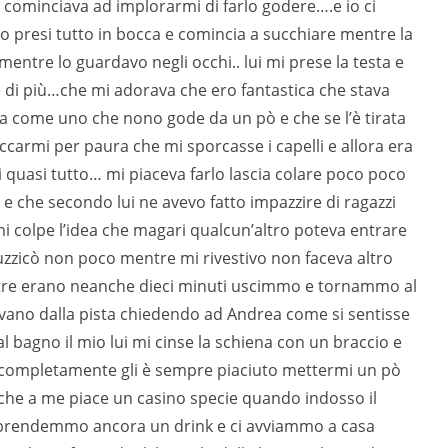
i cominciava ad implorarmi di farlo godere….e io ci
o presi tutto in bocca e comincia a succhiare mentre la
mentre lo guardavo negli occhi.. lui mi prese la testa e
 di più…che mi adorava che ero fantastica che stava
ca come uno che nono gode da un pò e che se l’è tirata
carmi per paura che mi sporcasse i capelli e allora era
ai quasi tutto… mi piaceva farlo lascia colare poco poco
 e che secondo lui ne avevo fatto impazzire di ragazzi
i colpe l’idea che magari qualcun’altro poteva entrare
uzzicò non poco mentre mi rivestivo non faceva altro
re erano neanche dieci minuti uscimmo e tornammo al
avano dalla pista chiedendo ad Andrea come si sentisse
al bagno il mio lui mi cinse la schiena con un braccio e
i completamente gli è sempre piaciuto mettermi un pò
he a me piace un casino specie quando indosso il
prendemmo ancora un drink e ci avviammo a casa