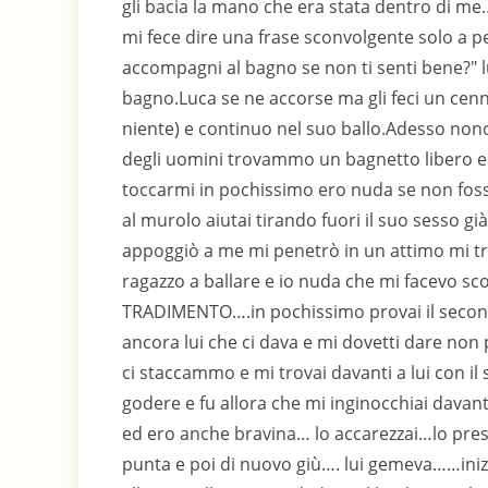
gli bacia la mano che era stata dentro di me….
mi fece dire una frase sconvolgente solo a p
accompagni al bagno se non ti senti bene?" lu
bagno.Luca se ne accorse ma gli feci un cenn
niente) e continuo nel suo ballo.Adesso no
degli uomini trovammo un bagnetto libero e 
toccarmi in pochissimo ero nuda se non foss
al murolo aiutai tirando fuori il suo sesso già 
appoggiò a me mi penetrò in un attimo mi tr
ragazzo a ballare e io nuda che mi facevo 
TRADIMENTO….in pochissimo provai il secon
ancora lui che ci dava e mi dovetti dare non
ci staccammo e mi trovai davanti a lui con il 
godere e fu allora che mi inginocchiai davan
ed ero anche bravina… lo accarezzai…lo presi
punta e poi di nuovo giù…. lui gemeva……inizia