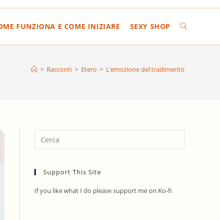
COME FUNZIONA E COME INIZIARE
SEXY SHOP
ATTIVA/DIS
LA
>
Racconti
>
Etero
>
L’emozione del tradimento
RICERCA
SUL
Press
Escape
to
SITO
Support This Site
close
the
If you like what I do please support me on Ko-fi
search
WEB
panel.