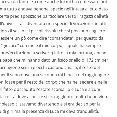
i piaceva da tanto e, come anche lui mi ha confessato poi,
a tutto andava benone, specie nell’intesa a letto dato
erta predisposizione particolare verso i ragazzi dall’età
l’università c diventata una specie di vocazione; infatti
ro il sesso e i piccoli risvolti che si possono cogliere
 essere un pò come dire "comandata", per questo da
 "giocare" con me e il mio corpo, il quale ha sempre
one/eccitazione a scrivere) fatto la mia fortuna, anche
 papà che mi hanno dato un fisico snello di 172 cm per
carnagione scura e occhi castano chiaro; il resto del
per il seno dove una seconda mi blocca nel raggiungere
 non fosse per il resto del corpo che ha nel sedere e nelle
Il fatto c accaduto l’estate scorsa, io e Luca e alcuni
lla costa dove al pesce si era aggiunto molto buon vino
plesso ci stavamo divertendo e si era deciso per la
u di giri ma la presenza di Luca mi dava tranquillità,