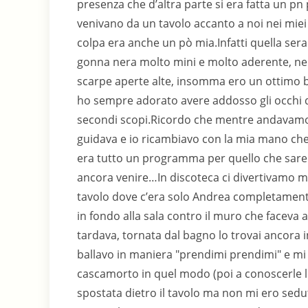
presenza che d’altra parte si era fatta un p
venivano da un tavolo accanto a noi nei miei
colpa era anche un pò mia.Infatti quella ser
gonna nera molto mini e molto aderente, nera
scarpe aperte alte, insomma ero un ottimo 
ho sempre adorato avere addosso gli occhi de
secondi scopi.Ricordo che mentre andavamo 
guidava e io ricambiavo con la mia mano che 
era tutto un programma per quello che sareb
ancora venire…In discoteca ci divertivamo m
tavolo dove c’era solo Andrea completamente
in fondo alla sala contro il muro che faceva
tardava, tornata dal bagno lo trovai ancora in
ballavo in maniera "prendimi prendimi" e mi 
cascamorto in quel modo (poi a conoscerle 
spostata dietro il tavolo ma non mi ero se