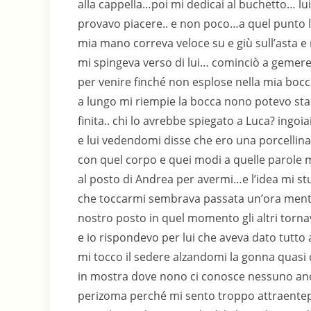
alla cappella…poi mi dedicai al buchetto… lu
provavo piacere.. e non poco…a quel punto l
mia mano correva veloce su e giù sull’asta e 
mi spingeva verso di lui… cominciò a gemere
per venire finché non esplose nella mia boc
a lungo mi riempie la bocca nono potevo stac
finita.. chi lo avrebbe spiegato a Luca? ingoi
e lui vedendomi disse che ero una porcellina
con quel corpo e quei modi a quelle parole m
al posto di Andrea per avermi…e l’idea mi st
che toccarmi sembrava passata un’ora ment
nostro posto in quel momento gli altri torn
e io rispondevo per lui che aveva dato tutto 
mi tocco il sedere alzandomi la gonna quas
in mostra dove nono ci conosce nessuno anc
perizoma perché mi sento troppo attraente