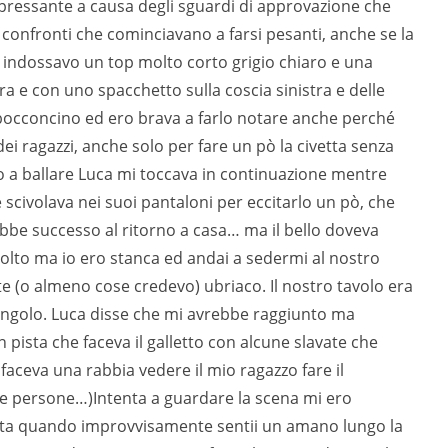
n pressante a causa degli sguardi di approvazione che
 confronti che cominciavano a farsi pesanti, anche se la
a indossavo un top molto corto grigio chiaro e una
 e con uno spacchetto sulla coscia sinistra e delle
bocconcino ed ero brava a farlo notare anche perché
i ragazzi, anche solo per fare un pò la civetta senza
a ballare Luca mi toccava in continuazione mentre
scivolava nei suoi pantaloni per eccitarlo un pò, che
be successo al ritorno a casa… ma il bello doveva
olto ma io ero stanca ed andai a sedermi al nostro
 (o almeno cose credevo) ubriaco. Il nostro tavolo era
 angolo. Luca disse che mi avrebbe raggiunto ma
 pista che faceva il galletto con alcune slavate che
faceva una rabbia vedere il mio ragazzo fare il
le persone…)Intenta a guardare la scena mi ero
duta quando improvvisamente sentii un amano lungo la