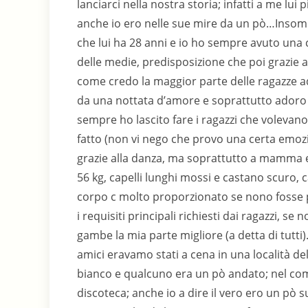
lanciarci nella nostra storia; infatti a me lu
anche io ero nelle sue mire da un pò…Insomm
che lui ha 28 anni e io ho sempre avuto una c
delle medie, predisposizione che poi grazie al
come credo la maggior parte delle ragazze ado
da una nottata d’amore e soprattutto adoro
sempre ho lascito fare i ragazzi che volevano
fatto (non vi nego che provo una certa emozi
grazie alla danza, ma soprattutto a mamma e
56 kg, capelli lunghi mossi e castano scuro, 
corpo c molto proporzionato se nono fosse 
i requisiti principali richiesti dai ragazzi, se
gambe la mia parte migliore (a detta di tutti).
amici eravamo stati a cena in una località de
bianco e qualcuno era un pò andato; nel com
discoteca; anche io a dire il vero ero un pò s