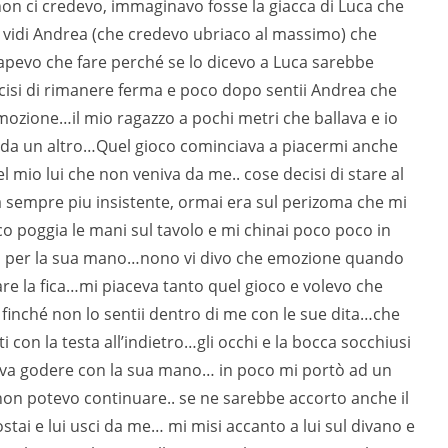
 non ci credevo, immaginavo fosse la giacca di Luca che
 e vidi Andrea (che credevo ubriaco al massimo) che
sapevo che fare perché se lo dicevo a Luca sarebbe
ecisi di rimanere ferma e poco dopo sentii Andrea che
ozione…il mio ragazzo a pochi metri che ballava e io
me da un altro…Quel gioco cominciava a piacermi anche
 mio lui che non veniva da me.. cose decisi di stare al
eva sempre piu insistente, ormai era sul perizoma che mi
gioco poggia le mani sul tavolo e mi chinai poco poco in
sto per la sua mano…nono vi divo che emozione quando
re la fica…mi piaceva tanto quel gioco e volevo che
finché non lo sentii dentro di me con le sue dita…che
 con la testa all’indietro…gli occhi e la bocca socchiusi
aceva godere con la sua mano… in poco mi portò ad un
n potevo continuare.. se ne sarebbe accorto anche il
ostai e lui usci da me… mi misi accanto a lui sul divano e