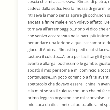
coscia che mi accarezzava. Rimasi di pietra,
cadeva dalla sedia. Feci la mossa di girarmi
ritraeva la mano senza aprire gli occhi.non 
andata a finire male e non volevo affatto. D
tornava all’arrembaggio…nono vi dico che em
che venivo accarezzata nelle parti più inti
per andare una lezione a quel cascamorto del
gioco di Andrea. Rimasi in piedi e lui si fac
tastava il culetto….Allora per facilitargli il 
avanti e allargai pochissimo le gambe, giu
spostò il mio perizoma e mi comincio a tocca
continuasse…in poco comincio a farsi avanti 
spettacolo che dovevo essere.. china in avanti
e la mini sopra il culetto con uno che mi f
primo leggero orgasmo che mi sconvolse… no
mio Luca da dieci metri al buio.. allora mi sp