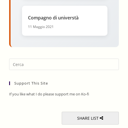
Compagno di universtà
11 Maggio 2021
Pres
Esca
to
Support This Site
clos
the
If you like what I do please support me on Ko-fi
sear
pane
SHARE LIST