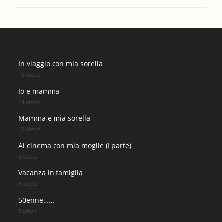
In viaggio con mia sorella
18 views
Io e mamma
14 views
Mamma e mia sorella
12 views
Al cinema con mia moglie (I parte)
8 views
Vacanza in famiglia
8 views
50enne……
7 views