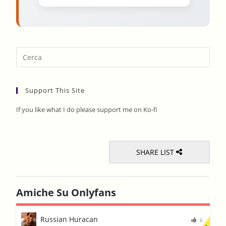
Pres
Esca
to
Support This Site
clos
the
If you like what I do please support me on Ko-fi
sear
pane
SHARE LIST
Amiche Su Onlyfans
Russian Huracan
6