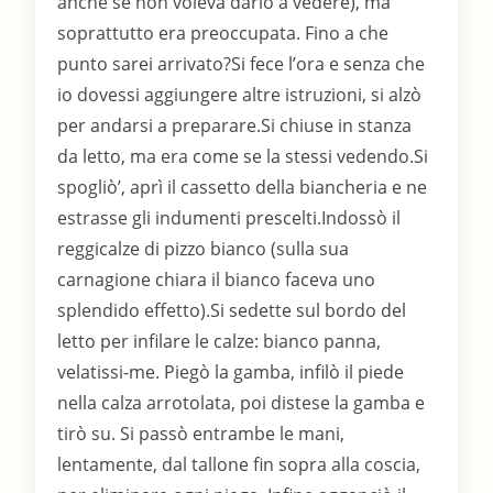
anche se non voleva darlo a vedere), ma
soprattutto era preoccupata. Fino a che
punto sarei arrivato?Si fece l’ora e senza che
io dovessi aggiungere altre istruzioni, si alzò
per andarsi a preparare.Si chiuse in stanza
da letto, ma era come se la stessi vedendo.Si
spogliò’, aprì il cassetto della biancheria e ne
estrasse gli indumenti prescelti.Indossò il
reggicalze di pizzo bianco (sulla sua
carnagione chiara il bianco faceva uno
splendido effetto).Si sedette sul bordo del
letto per infilare le calze: bianco panna,
velatissi-me. Piegò la gamba, infilò il piede
nella calza arrotolata, poi distese la gamba e
tirò su. Si passò entrambe le mani,
lentamente, dal tallone fin sopra alla coscia,