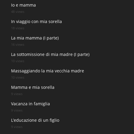
Io e mamma
48 views
In viaggio con mia sorella
18 views
La mia mamma (I parte)
16 views
La sottomissione di mia madre (I parte)
10 views
Massaggiando la mia vecchia madre
10 views
Mamma e mia sorella
9 views
Vacanza in famiglia
9 views
L’educazione di un figlio
9 views