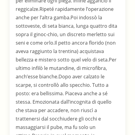
per eliminare ogni piega. Infine agganciò il
reggicalze.Ripeté rapidamente l’operazione
anche per l’altra gamba.Poi indossò la
sottoveste, di seta bianca, lunga quattro dita
sopra il ginoc-chio, un discreto merletto sui
seni e come orlo.Il petto ancora florido (non
aveva raggiunto la trentina) acquistava
bellezza e mistero sotto quel velo di seta.Per
ultimo infilò le mutandine, di microfibra,
anch’esse bianche.Dopo aver calzato le
scarpe, si controllò allo specchio. Tutto a
posto: era bellissima. Piaceva anche a sé
stessa. Emozionata dall’incognita di quello
che stava per accadere, non riuscì a
trattenersi dal socchiudere gli occhi e
massaggiarsi il pube, ma fu solo un