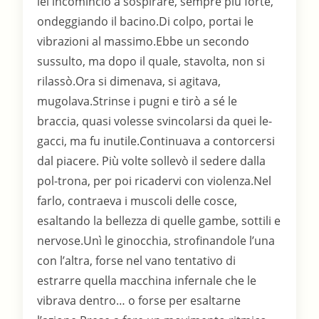
lei incominciò a sospirare, sempre più forte,
ondeggiando il bacino.Di colpo, portai le
vibrazioni al massimo.Ebbe un secondo
sussulto, ma dopo il quale, stavolta, non si
rilassò.Ora si dimenava, si agitava,
mugolava.Strinse i pugni e tirò a sé le
braccia, quasi volesse svincolarsi da quei le-
gacci, ma fu inutile.Continuava a contorcersi
dal piacere. Più volte sollevò il sedere dalla
pol-trona, per poi ricadervi con violenza.Nel
farlo, contraeva i muscoli delle cosce,
esaltando la bellezza di quelle gambe, sottili e
nervose.Unì le ginocchia, strofinandole l’una
con l’altra, forse nel vano tentativo di
estrarre quella macchina infernale che le
vibrava dentro… o forse per esaltarne