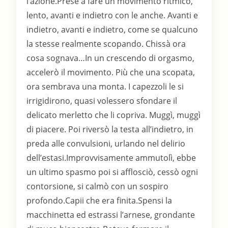
l’azione.Prese a fare un movimento ritmico,
lento, avanti e indietro con le anche. Avanti e
indietro, avanti e indietro, come se qualcuno
la stesse realmente scopando. Chissà ora
cosa sognava…In un crescendo di orgasmo,
accelerò il movimento. Più che una scopata,
ora sembrava una monta. I capezzoli le si
irrigidirono, quasi volessero sfondare il
delicato merletto che li copriva. Muggì, muggì
di piacere. Poi riversò la testa all’indietro, in
preda alle convulsioni, urlando nel delirio
dell’estasi.Improvvisamente ammutolì, ebbe
un ultimo spasmo poi si afflosciò, cessò ogni
contorsione, si calmò con un sospiro
profondo.Capii che era finita.Spensi la
macchinetta ed estrassi l’arnese, grondante