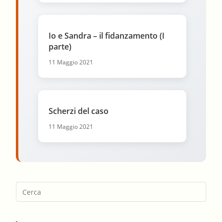
Io e Sandra – il fidanzamento (I
parte)
11 Maggio 2021
Scherzi del caso
11 Maggio 2021
Pres
Esca
to