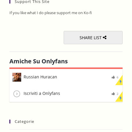
Support This Site
clos
the
If you like what I do please support me on Ko-fi
sear
pane
SHARE LIST
Amiche Su Onlyfans
Russian Huracan
6
Iscriviti a Onlyfans
2
Categorie