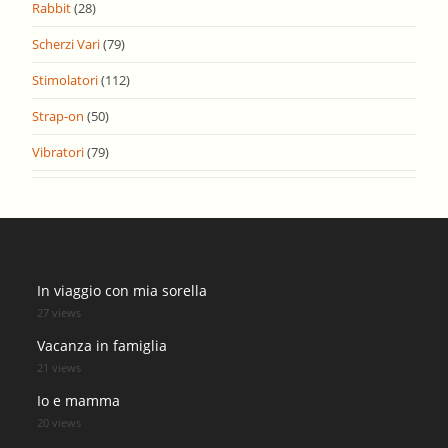
Rabbit
(28)
Scherzi Vari
(79)
Stimolatori
(112)
Strap-on
(50)
Vibratori
(79)
In viaggio con mia sorella
27 views
Vacanza in famiglia
21 views
Io e mamma
20 views