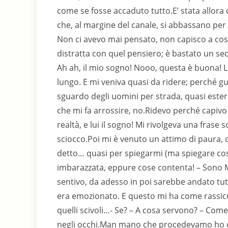
come se fosse accaduto tutto.E’ stata allora
che, al margine del canale, si abbassano per
Non ci avevo mai pensato, non capisco a cos
distratta con quel pensiero; è bastato un se
Ah ah, il mio sogno! Nooo, questa è buona! Lu
lungo. E mi veniva quasi da ridere; perché gu
sguardo degli uomini per strada, quasi este
che mi fa arrossire, no.Ridevo perché capivo
realtà, e lui il sogno! Mi rivolgeva una fras
sciocco.Poi mi è venuto un attimo di paura, 
detto… quasi per spiegarmi (ma spiegare co
imbarazzata, eppure cose contenta! – Sono Ma
sentivo, da adesso in poi sarebbe andato tu
era emozionato. E questo mi ha come rassicu
quelli scivoli…- Se? – A cosa servono? – Co
negli occhi.Man mano che procedevamo ho co