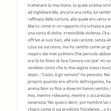
trattenere la mia mano, la quale oramai str
ad inglobare.Ma, ancora una volta, lui sembra
raffinata delle torture, alla quale ero certo
Marco come in un rapporto tra schiava e padr
una sorta di dolce, irresistibile violenza. Or
offrivo ai suoi baci, alle sue carezze, senza
cosa sia successo, ma ho sentito come un gr
respiro dai miei polmoni.Che pericolo abbiam
ore fa ho finito di fare l’amore con Joe" mi 
rendevo conto che la mia vagina stava risuc
dopo…"Cazzo, è gir venuto!" ho pensato. Ma
proprio quando ero all’orlo dell’orgasmo, ha 
anima.Non so fino a dove mi hanno sentito, i
mio, mentre ridevamo, mentre ci accarezzav
tenerezza."No quiero decir, por hombre las c
chiaro come si sia prodotto l’incidente… o il