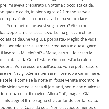
pre, mi aveva preparato un’ottima cioccolata calda,
Con questo caldo, in pieno agosto? Almeno serve a
tempo a finirla, la cioccolata. Lui ha voluto fare
to…- Scommetto che avevi voglia, vero? Altro che
lda.Dopo l’amore l’accarezzo. Lui ha gli occhi chiusi.
ata calda.Che va giu. E poi basta.- Meglio che vada.
’hai, Benedetta? Sei sempre irrequieta in questi giorni…
ci il lavoro…- Mi telefoni? – Ma se, certo…Ho sceso le
occolata calda.Odio l’estate. Odio quest’aria calda.
derla. Vorrei essere quell’acqua, vorrei poter essere
tare nel Naviglio.Senza pensare, riprendo a camminare.
 stelle; è come se la notte mi fosse venuta incontro, e
le vicinanze della casa di Joe, anzi, sento che qualcosa
ere: qualcosa di magico! Allora "lui", magari. Già
il mio sogno! Il mio sogno che confondo con la realtà,
i buonumore. Cose, da sola. Non è accaduto niente, è