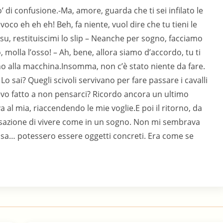
di confusione.-Ma, amore, guarda che ti sei infilato le
oco eh eh eh! Beh, fa niente, vuol dire che tu tieni le
 su, restituiscimi lo slip – Neanche per sogno, facciamo
molla l’osso! – Ah, bene, allora siamo d’accordo, tu ti
gno alla macchina.Insomma, non c’è stato niente da fare.
o sai? Quegli scivoli servivano per fare passare i cavalli
evo fatto a non pensarci? Ricordo ancora un ultimo
 al mia, riaccendendo le mie voglie.E poi il ritorno, da
ensazione di vivere come in un sogno. Non mi sembrava
i casa… potessero essere oggetti concreti. Era come se