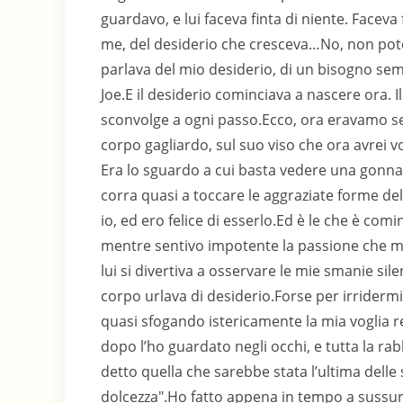
guardavo, e lui faceva finta di niente. Facev
me, del desiderio che cresceva…No, non pote
parlava del mio desiderio, di un bisogno s
Joe.E il desiderio cominciava a nascere ora. I
sconvolge a ogni passo.Ecco, ora eravamo se
corpo gagliardo, sul suo viso che ora avrei 
Era lo sguardo a cui basta vedere una gonna c
corra quasi a toccare le aggraziate forme d
io, ed ero felice di esserlo.Ed è le che è comin
mentre sentivo impotente la passione che mo
lui si divertiva a osservare le mie smanie sil
corpo urlava di desiderio.Forse per irridermi
quasi sfogando istericamente la mia voglia r
dopo l’ho guardato negli occhi, e tutta la r
detto quella che sarebbe stata l’ultima delle 
dolcezza".Ho fatto appena in tempo a sussur