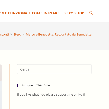
COME FUNZIONA E COME INIZIARE
SEXY SHOP
ATTIVA/DIS
LA
cconti
>
Etero
>
Marco e Benedetta: Raccontato da Benedetta
RICERCA
SUL
Press
Escape
to
SITO
Support This Site
close
the
If you like what I do please support me on Ko-fi
search
WEB
panel.