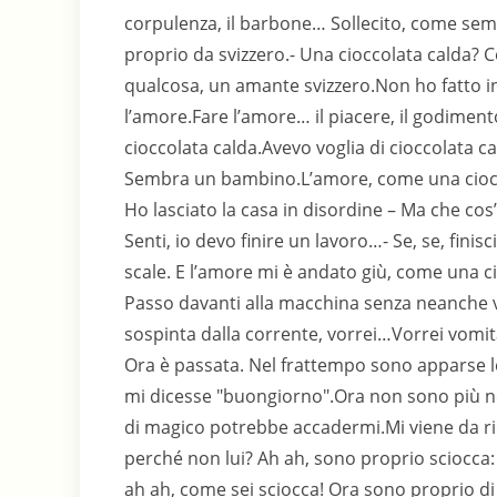
corpulenza, il barbone… Sollecito, come sem
proprio da svizzero.- Una cioccolata calda? 
qualcosa, un amante svizzero.Non ho fatto in 
l’amore.Fare l’amore… il piacere, il godimen
cioccolata calda.Avevo voglia di cioccolata ca
Sembra un bambino.L’amore, come una cioccol
Ho lasciato la casa in disordine – Ma che cos
Senti, io devo finire un lavoro…- Se, se, finis
scale. E l’amore mi è andato giù, come una ci
Passo davanti alla macchina senza neanche ve
sospinta dalla corrente, vorrei…Vorrei vomi
Ora è passata. Nel frattempo sono apparse le
mi dicesse "buongiorno".Ora non sono più nel
di magico potrebbe accadermi.Mi viene da rid
perché non lui? Ah ah, sono proprio sciocca: 
ah ah, come sei sciocca! Ora sono proprio d