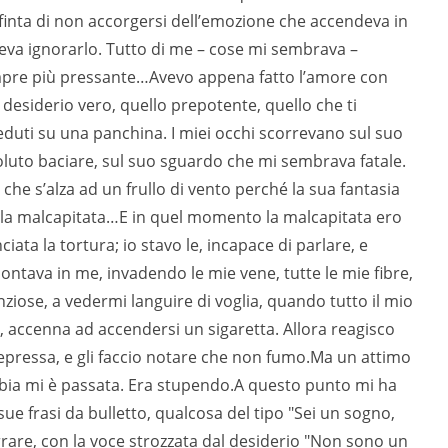
a finta di non accorgersi dell’emozione che accendeva in
va ignorarlo. Tutto di me – cose mi sembrava –
empre più pressante…Avevo appena fatto l’amore con
l desiderio vero, quello prepotente, quello che ti
duti su una panchina. I miei occhi scorrevano sul suo
voluto baciare, sul suo sguardo che mi sembrava fatale.
he s’alza ad un frullo di vento perché la sua fantasia
ella malcapitata…E in quel momento la malcapitata ero
ciata la tortura; io stavo le, incapace di parlare, e
ntava in me, invadendo le mie vene, tutte le mie fibre,
enziose, a vedermi languire di voglia, quando tutto il mio
, accenna ad accendersi un sigaretta. Allora reagisco
epressa, e gli faccio notare che non fumo.Ma un attimo
abbia mi è passata. Era stupendo.A questo punto mi ha
sue frasi da bulletto, qualcosa del tipo "Sei un sogno,
rare, con la voce strozzata dal desiderio "Non sono un