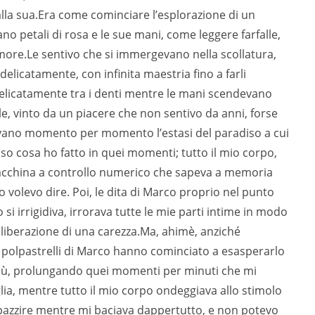
alla sua.Era come cominciare l’esplorazione di un
 petali di rosa e le sue mani, come leggere farfalle,
ore.Le sentivo che si immergevano nella scollatura,
elicatamente, con infinita maestria fino a farli
rli delicatamente tra i denti mentre le mani scendevano
lle, vinto da un piacere che non sentivo da anni, forse
avano momento per momento l’estasi del paradiso a cui
 so cosa ho fatto in quei momenti; tutto il mio corpo,
acchina a controllo numerico che sapeva a memoria
 volevo dire. Poi, le dita di Marco proprio nel punto
si irrigidiva, irrorava tutte le mie parti intime in modo
 liberazione di una carezza.Ma, ahimè, anziché
ili polpastrelli di Marco hanno cominciato a esasperarlo
più, prolungando quei momenti per minuti che mi
lia, mentre tutto il mio corpo ondeggiava allo stimolo
mpazzire mentre mi baciava dappertutto, e non potevo