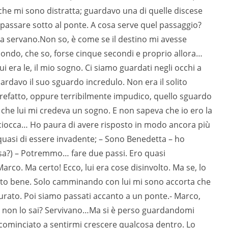
 che mi sono distratta; guardavo una di quelle discese
 passare sotto al ponte. A cosa serve quel passaggio?
a servano.Non so, è come se il destino mi avesse
condo, che so, forse cinque secondi e proprio allora…
i era le, il mio sogno. Ci siamo guardati negli occhi a
ardavo il suo sguardo incredulo. Non era il solito
rrefatto, oppure terribilmente impudico, quello sguardo
 che lui mi credeva un sogno. E non sapeva che io ero la
e sciocca… Ho paura di avere risposto in modo ancora più
quasi di essere invadente; – Sono Benedetta – ho
sa?) – Potremmo… fare due passi. Ero quasi
rco. Ma certo! Ecco, lui era cose disinvolto. Ma se, lo
tto bene. Solo camminando con lui mi sono accorta che
rato. Poi siamo passati accanto a un ponte.- Marco,
me non lo sai? Servivano…Ma si è perso guardandomi
minciato a sentirmi crescere qualcosa dentro. Lo