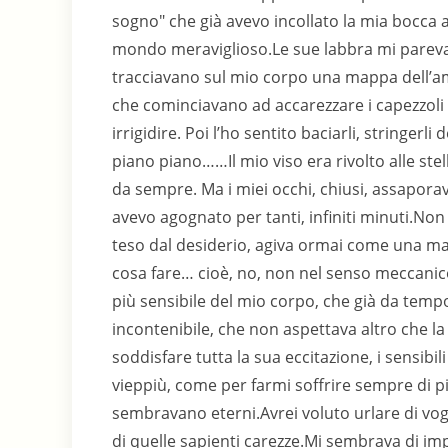
sogno" che già avevo incollato la mia bocca 
mondo meraviglioso.Le sue labbra mi parevano
tracciavano sul mio corpo una mappa dell’am
che cominciavano ad accarezzare i capezzoli d
irrigidire. Poi l’ho sentito baciarli, stringe
piano piano……Il mio viso era rivolto alle ste
da sempre. Ma i miei occhi, chiusi, assapor
avevo agognato per tanti, infiniti minuti.Non
teso dal desiderio, agiva ormai come una m
cosa fare… cioè, no, non nel senso meccanico
più sensibile del mio corpo, che già da tempo 
incontenibile, che non aspettava altro che la
soddisfare tutta la sua eccitazione, i sensib
vieppiù, come per farmi soffrire sempre di 
sembravano eterni.Avrei voluto urlare di vog
di quelle sapienti carezze.Mi sembrava di i