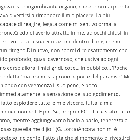
ingeva il suo ingombrante organo, che ero ormai pronta
va divertirsi a rimandare il mio piacere. La più
 incapace di reagire, legata come mi sentivo ormai a
one.Credo di averlo attratto in me, ad occhi chiusi, in
a sentivo tutta la sua eccitazione dentro di me, che mi
 alcun ritegno.Di nuovo, non saprei dire esattamente che
ido profondo, quasi cavernoso, che usciva ad ogni
o corso allora: i miei gridi, cose… in pubblico…"Poche
sono detta "ma ora mi si aprono le porte del paradiso".Mi
chiando con veemenza il suo pene, e poco
 immediatamente la sensazione del suo godimento,
fatto esplodere tutte le mie viscere, tutta la mia
n quei momenti.E poi. Se, proprio POI…Lui è stato tutto
amo, mentre aggiungevamo bacio a bacio, tenerezza a
osas que ella me dijio." (G. Lorca)Ancora non mi è
 preteso incidente. Fatto sta che al momento di rivestirci