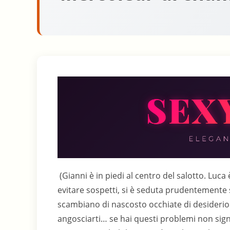
(Gianni è in piedi al centro del salotto. Luca è sempre seduto sul divano. Martina invece, per evitare sospetti, si è seduta prudentemente su una poltrona. Mentre Gianni parla gli altri due si scambiano di nascosto occhiate di desiderio e di complicità).G. – “Capito, Luca? Non devi angosciarti… se hai questi problemi non significa necessariamente che sei tu ad avere qualcosa che non va… probabilmente c’è qualcosa che non funziona nel tuo rapporto con Lori… può succedere, sai?” (mentre parla guarda in continuazione l’orologio e, quando lo fa, anche Martina e Luca guardano il proprio. Tutti e tre aspettano impazienti, sia pur per motivi differenti, l’inizio del secondo tempo)G. – “Comunque, se la cosa dovesse durare, ce l’ho io il rimedio per te… Conosco delle tizie, qui a Milano, delle vere troiette affamate di cazzo, capaci di farlo rizzare anche ad una mummia. Sono ragazze che fanno tutto, veramente tutto. Porcate che non ti verrebbero mai nemmeno in mente. Prova a passare una serata con una di loro, e vedrai se non ti fanno tirare il cazzo come la corda di una catapulta!”M.- (piuttosto infastidita dai discorsi del marito) “E tu, di grazia, come fai a conoscere queste tizie?”G. – “Io? Eh… beh… sai… sono voci che circolano nell’ambiente… io non ci andrei mai con una di queste qui… mica penserai…”M.- (ironica) “Oh… no… io non penso niente del genere… non sei proprio il tipo…”G. – “Ma dai, Martina… mi conosci… lo sai che io… mai e poi mai…” (porta di nuovo lo sguardo all’orologio) “ehm… vi prego di scusarmi… torno subito…” (e se ne va verso la camera da letto)(Martina e Luca restano seduti, muti e immobili, per qualche secondo. Poi dalla camera da letto cominciano ad arrivare i rumori di telecronaca e di stadio. Allora i due schizzano in piedi, si abbracciano e cominciano a baciarsi lingua in bocca, con grande trasporto)M.- “Diamine… mmmhh… questo intervallo non finiva mai… mmmhh… sto morendo di voglia…”L. – “Anche io, Martina. Sei stupenda… mmmhh… mi piaci da impazzire…”G. – (dalla camera da letto) “Forza ragazzi! Diamoci dentro questo secondo tempo!”L. – “Ho voglia di te… del tuo corpo…”(Luca comincia a baciarla e a leccarla sul collo. Martina tiene il viso verso l’alto, gli occhi chiusi e ansima vistosamente. Con gesti convulsi, continuando a slinguazzarla, Luca le slaccia i bottoni della giacca del pigiama, scoprendo il reggiseno bianco che Martina indossa)G. – (dalla camera da letto) “Veloce! Apri sulla destra! Sulla destra!”(Luca infila una mano sotto il reggiseno di Martina e ne fa sgusciare fuori la tetta destra. In un attimo vi arriva sopra con la bocca, tempestando il capezzolo di succhiate, slinguate e piccoli morsi. Martina sospira sempre più forte)G. – (dalla camera da letto) “Cambia gioco, adesso! Apri sulla sinistra!Così!”(Luca scopre l’altra tetta, e passa con la bocca a stuzzicare l’altro capezzolo, lasciando a pollice ed indice il presidio del capezzolo destro…)M.- “Luca… mi fai impazzire… mi sto bagnando… mi sento un lago tra le cosce…”(Luca la sospinge a sedersi sulla poltrona. Si inginocchia tra le sue gambe e prende a leccarle il pancino intorno all’ombelico. Poi afferra insieme l’orlo dei pantaloni del pigiama e delle mutandine e tira giù, aiutato dai movimenti di lei che inarca la schiena, fino a far scivolare il tutto via dalle caviglie. Martina spinge sensualmente in avanti il bacino fin sull’orlo della poltrona, e porta entrambe le gambe sui braccioli, piegando le ginocchia. La sua fica è perfettamente esposta e si schiude come un fiore. Gli umori d’eccitazione fanno luccicare le piccole labbra come rugiada sui petali di una rosa. Luca la guarda incantato)L. – “Martina… hai la fica più bella che abbia mai visto…”M.- (gemendo) – “Leccami, ti prego… voglio sentire la tua lingua”(Luca non si fa pregare e comincia a smulinare la lingua tra le pieghe dell’intimità di Martina, senza molto metodo, ma con grande trasporto. Uno stile che comunque Martina apprezza moltissimo)M.- “Siiii… tesoro… leccami… ooooh… mi piace… sento la tua lingua dappertutto… continua…”(Luca continua)M.- “Sento che sto per venire… sto per venire… sì… sììì… sìììììì….”G. – (dalla camera da letto) “Ma vieeeeeniii! Ma vieeeeeeniiiii!Sheeeeevaaaaa!!! Due a zero!!!”M.- “Vengo…. vengo….. Ooooooooohhhhhhhhhhh!”(Martina affonda le mani tra i capelli di Luca e allontana di qualche centimetro quella lingua che stava continuando a solleticarla anche dopo l’orgasmo. Luca alza gli occhi e guarda soddisfatto l’espressione estatica della donna)M.- “Accidenti… quanto ho goduto… sembrava non finire mai… era una vita che non venivo leccata in questo modo… sei stato sublime…”L. – “Ma come… con tutte le coppie che incontrate… non c’è mai un uomo che te la lecca?”M.- “Me le chiami leccate quelle? E’ solo un pro forma, un gesto di cortesia prima di sc