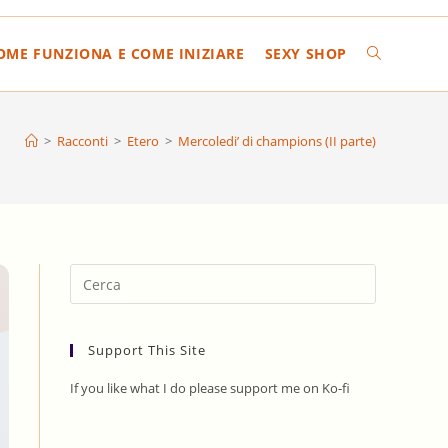
COME FUNZIONA E COME INIZIARE
SEXY SHOP
ATTIVA/DIS
LA
>
Racconti
>
Etero
>
Mercoledi’ di champions (II parte)
RICERCA
SUL
Press
Escape
to
SITO
Support This Site
close
the
If you like what I do please support me on Ko-fi
search
WEB
panel.