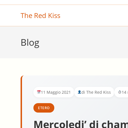
Salta
al
The Red Kiss
contenuto
Blog
11 Maggio 2021
di The Red Kiss
14 
ETERO
Mercoledi’ di cham