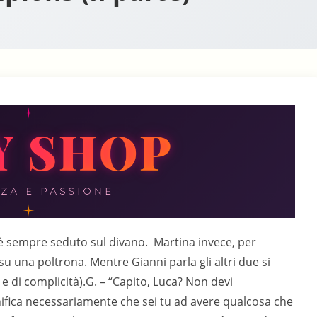
oparti, per essere sicuri di trovarti lubrificata. E’ un po’ più carino ed educato di sputarti sulla figa, ma il senso è quello”L. – “A me è piaciuto tantissimo leccartela… adoro la tua fica… adoro il tuo corpo… ti adoro tutta… sei la mia dea, la mia dea del sesso…”M.- (sorride compiaciuta) “Grazie. Ora però la tua dea ha un desiderio… vuole essere scopata da te… credi di farcela?”(Luca si alza in piedi e con gesto teatrale tira giù l’orlo dei pantaloni della tuta. Il suo cazzo è duro e pulsante e svetta orgoglioso verso il soffitto)M.- “Oh, tesoro mio… che meraviglia…”L. – “Sono in queste condizioni da quando ho cominciato a leccarti… anzi, da quando ti ho tolto le mutandine…”M.- “Allora ti prego… non fare aspettare la tua dea… scopami… fammelo sentire dentro… scopa… scopa…”G. – (dalla camera da letto) “Spazza! Spazza! Spazza via, Dario!”(Senza far cambiare posizione a Martina, Luca appoggia la cappella sull’imbocco della vagina e con un colpo di reni fa scivolare il cazzo dentro. Martina manda un gemito)M.- “Ooohh… fa’ piano, tesoro… il tuo cazzo è enorme… lo sento durissimo… sento che mi stai aprendo tutta…”L. – “La tua fica è un sogno… me lo stai stringendo come un guanto… mi piaci da impazzire… sei la mia dea…”M.- “Siiii… mi piace sentirmi una dea… ma non basta… non voglio essere soltanto la tua dea…”L. – (ansimando e continuando a scopare Martina) – “No?”M.- “Voglio essere la tua puttana… la tua puttana affamata del tuo cazzo… che gode del tuo cazzo… come adesso…”L. – “Sì… sei la mia puttana… la mia troia…”M.- “Dea e puttana… devi sempre farmi sentire la tua dea e la tua puttana… fallo e sarò tua, ogni volta che vorrai… e ti farò godere come un pazzo… godremo insieme come pazzi…”L. – “Te lo prometto… voglio continuare a vederti… voglio scopare ancora con te”M.- “E io… voglio farmi scopare da te… tante volte…”L. – “Ti scoperò tutte le volte che vuoi… tutte le volte che potremo… mi piaci troppo…”M.- (parla come un fiume in piena, a piccole frasi spezzate dai sospiri di piacere, mentre Luca continua a scoparla con grande foga) “Sìììì… E’ questo che voglio… voglio avere una tresca perversa… una relazione di sesso… une liaison pornographique…voglio un amante clandestino… con cui fare tutte le cose più porche… con il brivido del proibito… delle cose fatte di nascosto… con il rischio di essere scoperta… Mi sono rotta di questi incontri tra coppie… di questa infedeltà do-ut-des… Mi sono rotta di essere una figa-figurina… che i cazzi collezionisti si scambiano per gioco… Mi sono rotta di leccare le fighe delle mogli ‘bi-curious’… che alla fine è solo uno spettacolino ad uso e consumo dei mariti… Voglio mettere delle corna vere… delle corna porche… Voglio un amante… un amante che mi desideri… che mi adori come una dea e mi faccia sentire una puttana… e con un cazzo grosso e duro come il tuo…”L. – “Sono io il tuo amante… sono tutto per te…”M.- “No… no… non devi essere tutto per me… devi tornare da Lori… devi essere il suo uomo… voglio avere il piacere perverso di rubarti ogni volta… di nascosto… ad una donna più giovane di me e con le tette più grosse… Mi eccita sapere che pensi a me mentre ti scopi lei…”L. – “Ma non so se Lori tornerà…”M.- “Tornerà… ora che ti sei sbloccato con me, riuscirai a scoparla di nuovo… vedrai che tornerà senza discutere… Nessuna sarebbe così pazza da rinunciare ad un cazzo così… Richiamala… falla tornare a casa… e scopatela per tutta la notte… pensando a me… è la tua dea che lo desidera…”L. – “Farò così… se sei tu a volerlo…”M.- “E c’è un’altra cosa che voglio da te…”L. – “Tutto quello che vuoi…”M.- “Voglio essere inculata…”L. – (esita, ansimando per l’eccitazione, ma continuando a fotterla con colpi decisi) “…Ora?”M.- “Sempre… Ogni volta… A Gianni non piace farlo, e si guarda bene dal lasciarlo fare agli altri… Ma io ho voglia… Ho voglia di farmi aprire il culo dal tuo cazzo… Sarà solo per te… Lo avrai in esclusiva… Mi fotterai il culo ogni volta che ci vediamo… Lo modellerai sulla forma e sulle dimensioni del tuo cazzo… Me lo riempirai di sperma… Sìì… anche adesso… lo voglio anche adesso… ma prima fammi godere così… sento che non manca tanto… Dimmi che poi mi romperai il culo… dimmelo…”L. – “Sììì… ti romperò il culo…”M.- “Ancora… dillo ancora… dillo ancora…”L. – “Ti… romp… erò… il…”M.- “Vengooooooo…. Vengoooo….. Sìììììì”G. – (dalla camera da letto) “Ma vieeeeeeeni! Ancora Sheeeeevaaaaa! Tre a Zerooo!”(Luca sta accelerando i colpi per raggiungere l’orgasmo anche lui, ma Martina lo ferma)M.- “Non venire, tesoro… devi farmi il culetto… me lo hai promesso…”(Luca stringe i denti e si ferma; con uno sforzo di volontà esce dalla donna. Il suo cazzo è arrossato e lucido, nonché gonfio all’inverosimile; sembra una grossa proboscide rigida)M.- (consapevole dello sforzo che sta facendo il ragazzo in quel momento)“Luca, sei la fine del mondo… non potevo trovarmi amante migliore…” G.- (dalla camera da letto) “Falla girare! Fai circolare la palla, Andrea!Falla girare! Falla girare!”(Luca fa girare Martina e la dispone carponi, con le ginocchia leggermente divaricate sull’orlo della poltrona; Martina fa ondeggiare provocatoriamente le natiche esponendo le sue grazie a Luca)G.