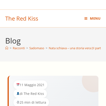
Salta
al
contenuto
The Red Kiss
MENU
Blog
>
Racconti
>
Sadomaso
>
Nata schiava – una storia vera (II parte)
11 Maggio 2021
di The Red Kiss
25 min di lettura