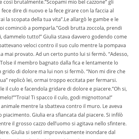
re così brutalmente.”Scopami mio bel cazzone” gli
fece dire di nuovo e la fece girare con la faccia al
rai la scopata della tua vita”.Le allargò le gambe e le
, poi cominciò a pomparla.”Godi brutta zoccola, prendi
 si, dammelo tutto!” Giulia stava davvero godendo come
 sbattevano veloci contro il suo culo mentre la pompava
osa mai provato. Ad un certo punto lui si fermò. “Adesso,
. Tolse il membro bagnato dalla fica e lentamente lo
un grido di dolore ma lui non si fermò. “Non mi dire che
ua” replicò lei, ormai troppo eccitata per fermarsi.
 il culo e facendola gridare di dolore e piacere.”Oh si,
mmelo!””Troia! Ti spacco il culo, godi mignottona!”
 animale mentre la sbatteva contro il muro. Le aveva
 piacimento. Giulia era sfiancata dal piacere. Si infilò
ntre il grosso cazzo dell’uomo si agitava nello sfintere.
ere. Giulia si sentì improvvisamente inondare dal