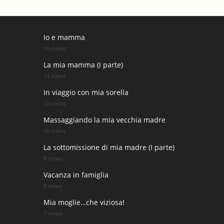
Io e mamma
16 views
La mia mamma (I parte)
14 views
In viaggio con mia sorella
12 views
Massaggiando la mia vecchia madre
10 views
La sottomissione di mia madre (I parte)
8 views
Vacanza in famiglia
8 views
Mia moglie…che viziosa!
7 views