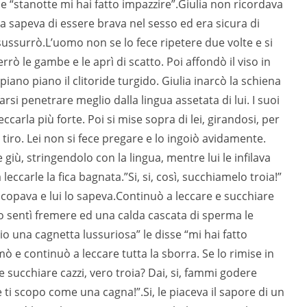
e “stanotte mi hai fatto impazzire”.Giulia non ricordava
a sapeva di essere brava nel sesso ed era sicura di
i sussurrò.L’uomo non se lo fece ripetere due volte e si
rrò le gambe e le aprì di scatto. Poi affondò il viso in
piano piano il clitoride turgido. Giulia inarcò la schiena
arsi penetrare meglio dalla lingua assetata di lui. I suoi
eccarla più forte. Poi si mise sopra di lei, girandosi, per
n tiro. Lei non si fece pregare e lo ingoiò avidamente.
giù, stringendolo con la lingua, mentre lui le infilava
eccarle la fica bagnata.”Si, si, così, succhiamelo troia!”
 scopava e lui lo sapeva.Continuò a leccare e succhiare
o sentì fremere ed una calda cascata di sperma le
rio una cagnetta lussuriosa” le disse “mi hai fatto
 e continuò a leccare tutta la sborra. Se lo rimise in
 succhiare cazzi, vero troia? Dai, si, fammi godere
a e ti scopo come una cagna!”.Si, le piaceva il sapore di un