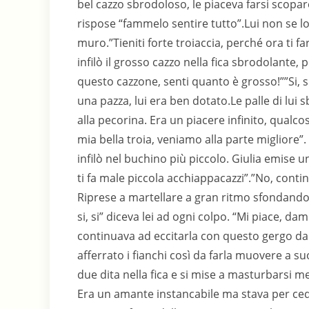
bel cazzo sbrodoloso, le piaceva farsi scopa
rispose “fammelo sentire tutto”.Lui non se lo 
muro.”Tieniti forte troiaccia, perché ora ti fa
infilò il grosso cazzo nella fica sbrodolante
questo cazzone, senti quanto è grosso!””Si,
una pazza, lui era ben dotato.Le palle di lui
alla pecorina. Era un piacere infinito, qualc
mia bella troia, veniamo alla parte migliore”
infilò nel buchino più piccolo. Giulia emise 
ti fa male piccola acchiappacazzi”.”No, contin
Riprese a martellare a gran ritmo sfondandole
si, si” diceva lei ad ogni colpo. “Mi piace, da
continuava ad eccitarla con questo gergo da
afferrato i fianchi così da farla muovere a suo
due dita nella fica e si mise a masturbarsi me
Era un amante instancabile ma stava per ced