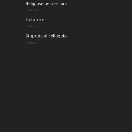
Religiose perversioni
7 views
La tutrice
7 views
Stuprata al colloquio
6 views