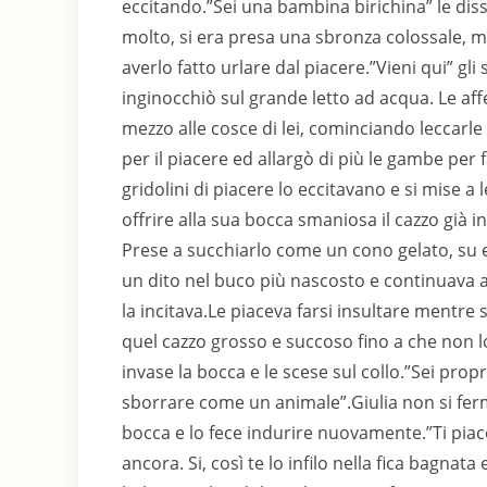
eccitando.”Sei una bambina birichina” le diss
molto, si era presa una sbronza colossale, m
averlo fatto urlare dal piacere.”Vieni qui” gl
inginocchiò sul grande letto ad acqua. Le affe
mezzo alle cosce di lei, cominciando leccarle 
per il piacere ed allargò di più le gambe per f
gridolini di piacere lo eccitavano e si mise a l
offrire alla sua bocca smaniosa il cazzo già i
Prese a succhiarlo come un cono gelato, su e 
un dito nel buco più nascosto e continuava a l
la incitava.Le piaceva farsi insultare mentre
quel cazzo grosso e succoso fino a che non l
invase la bocca e le scese sul collo.”Sei prop
sborrare come un animale”.Giulia non si fermò
bocca e lo fece indurire nuovamente.”Ti piace
ancora. Si, così te lo infilo nella fica bagnat