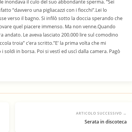
le inondava il culo del suo abbondante sperma. “Sei
atto “davvero una pigliacazzi con i fiocchi”.Lei lo
e verso il bagno. Si infilò sotto la doccia sperando che
e provare quel piacere immenso. Ma non venne.Quando
ra andato. Le aveva lasciato 200.000 lire sul comodino
ccola troia” c’era scritto.”E’ la prima volta che mi
 i soldi in borsa. Poi si vestì ed uscì dalla camera. Pagò
ARTICOLO SUCCESSIVO →
Serata in discoteca