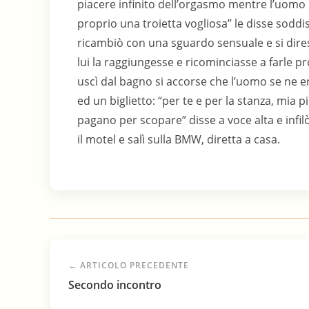
piacere infinito dell’orgasmo mentre l’uomo 
proprio una troietta vogliosa” le disse soddisf
ricambiò con una sguardo sensuale e si diress
lui la raggiungesse e ricominciasse a farl
uscì dal bagno si accorse che l’uomo se ne e
ed un biglietto: “per te e per la stanza, mia pi
pagano per scopare” disse a voce alta e infilò
il motel e salì sulla BMW, diretta a casa.
← ARTICOLO PRECEDENTE
Secondo incontro