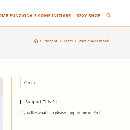
COME FUNZIONA E COME INIZIARE
SEXY SHOP
ATTIVA/DIS
LA
>
Racconti
>
Etero
>
Passione in motel
RICERCA
SUL
Press
Escape
to
SITO
Support This Site
close
the
If you like what I do please support me on Ko-fi
search
WEB
panel.