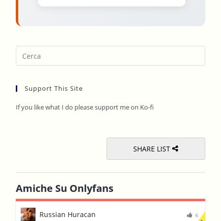
Pres
Esca
to
Support This Site
clos
the
If you like what I do please support me on Ko-fi
sear
pane
SHARE LIST
Amiche Su Onlyfans
Russian Huracan
6