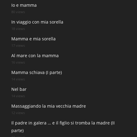
Io e mamma
80 views
In viaggio con mia sorella
18 views
Mamma e mia sorella
17 views
Al mare con la mamma
16 views
Mamma schiava (I parte)
14 views
Nel bar
14 views
Massaggiando la mia vecchia madre
12 views
Il padre in galera … e il figlio si tromba la madre (II
parte)