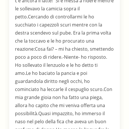
c’è ancora il latte!" Si è messa a ridere mentre
le sollevavo la camicia sopra il
petto.Cercando di controllarmi le ho
succhiato i capezzoli scuri mentre con la
destra scendevo sul pube. Era la prima volta
che la toccavo e le ho procurato una
reazione:Cosa fai? – mi ha chiesto, smettendo
poco a poco di ridere.-Niente- ho risposto.
Ho sollevato il lenzuolo e le ho detto ti
amo.Le ho baciato la pancia e poi
guardandola diritto negli occhi, ho
cominciato ha leccarle il cespuglio scuro.Con
mia grande gioia non ha fatto una piega,
allora ho capito che mi veniva offerta una
possibilità.Quasi impazzito, ho immerso il
naso nel pelo della fica che aveva un buon