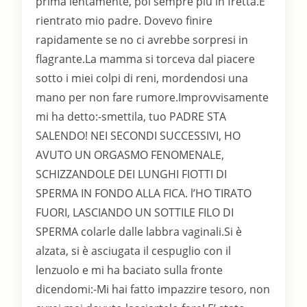
prima lentamente, poi sempre più in fretta.E’
rientrato mio padre. Dovevo finire
rapidamente se no ci avrebbe sorpresi in
flagrante.La mamma si torceva dal piacere
sotto i miei colpi di reni, mordendosi una
mano per non fare rumore.Improvvisamente
mi ha detto:-smettila, tuo PADRE STA
SALENDO! NEI SECONDI SUCCESSIVI, HO
AVUTO UN ORGASMO FENOMENALE,
SCHIZZANDOLE DEI LUNGHI FIOTTI DI
SPERMA IN FONDO ALLA FICA. l’HO TIRATO
FUORI, LASCIANDO UN SOTTILE FILO DI
SPERMA colarle dalle labbra vaginali.Si è
alzata, si è asciugata il cespuglio con il
lenzuolo e mi ha baciato sulla fronte
dicendomi:-Mi hai fatto impazzire tesoro, non