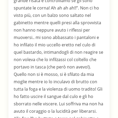
grande risata e controlliamo se gli sono
spuntate le corna! Ah ah ah ah!!”. Non ci ho
visto più, con un balzo sono saltato nel
gabinetto mentre quelli presi alla sprovvista
non hanno neppure avuto i riflessi per
muoversi.. mi sono abbassato i pantaloni e
ho infilato il mio uccello eretto nel culo di
quel bastardo, intimandogli di non reagire se
non voleva che lo infilzassi col coltello che
portavo in tasca (che però non avevo!).
Quello non si è mosso, si è sfilato da mia
moglie mentre io lo inculavo di brutto con
tutta la foga e la violenza di uomo tradito! Gli
ho fatto uscire il sangue dal culo e gli ho
sborrato nelle viscere. Lui soffriva ma non ha
avuto il coraggio o la lucidità per liberarsi.