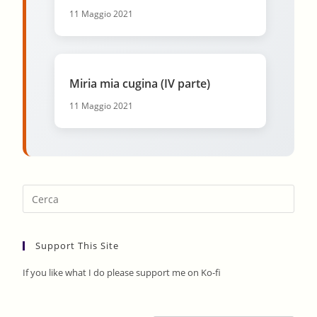
11 Maggio 2021
Miria mia cugina (IV parte)
11 Maggio 2021
Pres
Esca
to
Support This Site
clos
the
If you like what I do please support me on Ko-fi
sear
pane