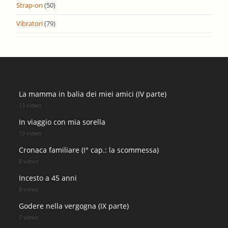
Strap-on
(50)
Vibratori
(79)
La mamma in balia dei miei amici (IV parte)
13 views
In viaggio con mia sorella
10 views
Cronaca familiare (I° cap.: la scommessa)
8 views
Incesto a 45 anni
8 views
Godere nella vergogna (IX parte)
7 views