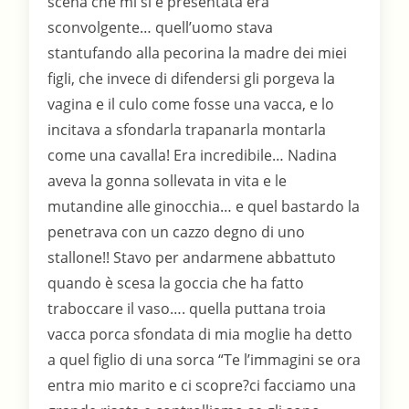
scena che mi si è presentata era
sconvolgente… quell’uomo stava
stantufando alla pecorina la madre dei miei
figli, che invece di difendersi gli porgeva la
vagina e il culo come fosse una vacca, e lo
incitava a sfondarla trapanarla montarla
come una cavalla! Era incredibile… Nadina
aveva la gonna sollevata in vita e le
mutandine alle ginocchia… e quel bastardo la
penetrava con un cazzo degno di uno
stallone!! Stavo per andarmene abbattuto
quando è scesa la goccia che ha fatto
traboccare il vaso…. quella puttana troia
vacca porca sfondata di mia moglie ha detto
a quel figlio di una sorca “Te l’immagini se ora
entra mio marito e ci scopre?ci facciamo una